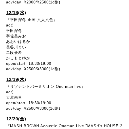
adv/day ¥2000/¥2500(1d別)
12/18(水)
『平田深冬 企画 六人六色』
act)
平田深冬
宇佐美みお
あおいはるか
長谷川まい
二段優希
かしもとゆか
open/start 18:30/19:00
adv/day ¥2500/¥3000(1d別)
12/19(木)
『リゾナントバーミリオン One man live』
act)
大屋朱里
open/start 18:30/19:00
adv/day ¥2500/¥3000(1d別)
12/20(金)
『MASH BROWN Acoustic Oneman Live "MASH's HOUSE 2