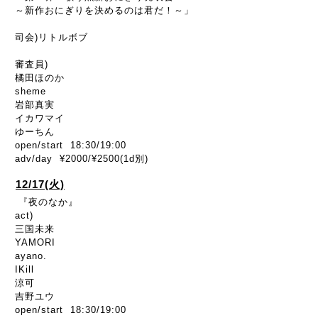
～新作おにぎりを決めるのは君だ！～」
司会)リトルボブ
審査員)
橘田ほのか
sheme
岩部真実
イカワマイ
ゆーちん
open/start 18:30/19:00
adv/day ¥2000/¥2500(1d別)
12/17(火)
『夜のなか』
act)
三国未来
YAMORI
ayano.
IKill
涼可
吉野ユウ
open/start 18:30/19:00