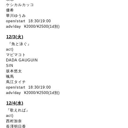
ケシカルカッコ
優希
華川ゆうみ
open/start 18:30/19:00
adv/day ¥2000/¥2500(1d別)
12/3(火)
『魚と泳ぐ』
act)
マビマコト
DADA GAUGUIN
SIN
坂本悠太
颯馬
蔦江タイチ
open/start 18:30/19:00
adv/day ¥2000/¥2500(1d別)
12/4(水)
『歌えれば』
act)
西村加奈
長澤明日香