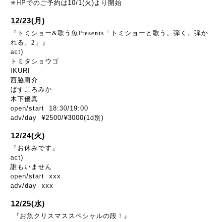
✳︎HPでのご予約は10/1(火)より開始
12/23(月)
『トミショー&歌う魚Presents「トミショーと歌う。弾く。弾か
れる。2」』
act)
トミタショウゴ
IKURI
西脇庸介
ばすころみか
木下優真
open/start 18:30/19:00
adv/day ¥2500/¥3000(1d別)
12/24(火)
『お休みです』
act)
誰もいません
open/start xxx
adv/day xxx
12/25(水)
『お魚クリスマススペシャルの段！』