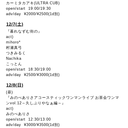
カーミタカアキ(ULTRA CUB)
open/start 19:00/19:30
adv/day ¥2000/¥2500(1d別)
12/7(土)
『暮れなずむ街の』
act)
mihoro*
村瀬真弓
つきみるく
Nachika
こっとん
open/start 18:30/19:00
adv/day ¥2500/¥3000(1d別)
12/8(日)
(昼)
『
みのべありさアコースティックワンマンライブ
お茶会ワンマ
ン
vol.12
～久しぶりやなぁ編～
』
act)
みのべありさ
open/start 12:30/13:00
adv/day ¥3000/¥3500(1d別)