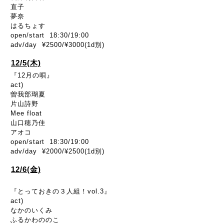
直子
夢奈
はるちょす
open/start 18:30/19:00
adv/day ¥2500/¥3000(1d別)
12/5(木)
『12月の唄』
act)
曽我部瑚夏
片山詩野
Mee float
山口穂乃佳
アオコ
open/start 18:30/19:00
adv/day ¥2000/¥2500(1d別)
12/6(金)
『とっておきの３人組！vol.3』
act)
なかのいくみ
ふるかわののこ