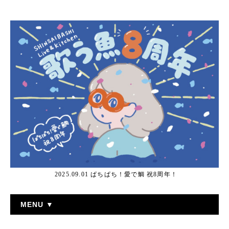
2025.09.01 ぱちぱち！愛で鯛 祝8周年！
MENU ▼