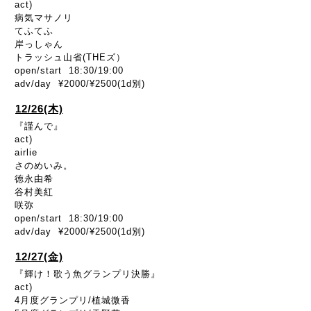
act)
病気マサノリ
てふてふ
岸っしゃん
トラッシュ山省(THEズ）
open/start 18:30/19:00
adv/day ¥2000/¥2500(1d別)
12/26(木)
『謹んで』
act)
airlie
さのめいみ。
徳永由希
谷村美紅
咲弥
open/start 18:30/19:00
adv/day ¥2000/¥2500(1d別)
12/27(金)
『輝け！歌う魚グランプリ決勝』
act)
4月度グランプリ/植城微香