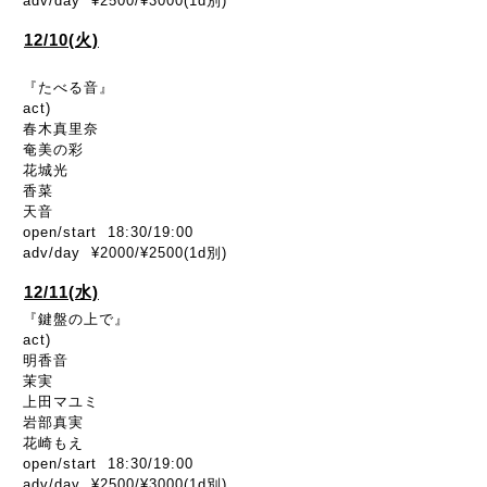
adv/day ¥2500/¥3000(1d別)
12/10(火)
『たべる音』
act)
春木真里奈
奄美の彩
花城光
香菜
天音
open/start 18:30/19:00
adv/day ¥2000/¥2500(1d別)
12/11(水)
『鍵盤の上で』
act)
明香音
茉実
上田マユミ
岩部真実
花崎もえ
open/start 18:30/19:00
adv/day ¥2500/¥3000(1d別)