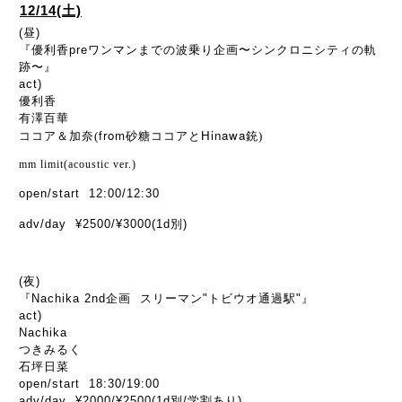
12/14(土)
(昼)
『優利香preワンマンまでの波乗り企画〜シンクロニシティの軌
跡〜』
act)
優利香
有澤百華
from
Hinawa
ココア＆加奈(
砂糖ココアと
銃)
mm limit(acoustic ver.)
open/start 12:00/12:30
adv/day ¥2500/¥3000(1d別)
(夜)
『Nachika 2nd企画 スリーマン"トビウオ通過駅"』
act)
Nachika
つきみるく
石坪日菜
open/start 18:30/19:00
adv/day ¥2000/¥2500(1d別/学割あり)