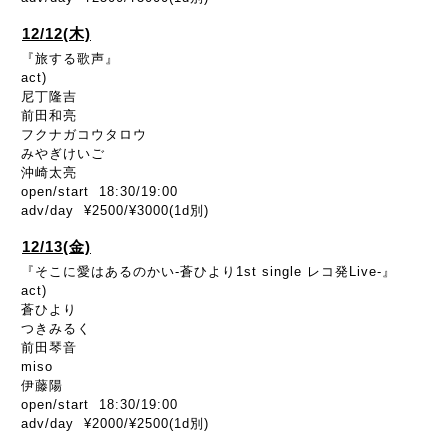
12/12(木)
『旅する歌声』
act)
尼丁隆吉
前田和亮
フクナガコウタロウ
みやぎけいご
沖崎太亮
open/start 18:30/19:00
adv/day ¥2500/¥3000(1d別)
12/13(金)
『そこに愛はあるのかい-蒼ひより1st single レコ発Live-』
act)
蒼ひより
つきみるく
前田琴音
miso
伊藤陽
open/start 18:30/19:00
adv/day ¥2000/¥2500(1d別)