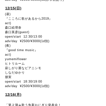
12/15(日)
(昼)
『こころに歌があるから2019』
act)
森口絵理奈
森口英彦(guest)
open/start 12:30/13:00
adv/day ¥2500/¥3000(1d別)
(夜)
『good time music』
act)
yumemiflower
ヒトリルーム
寂しがり屋なピアニシモ
しなだゆかり
朋実
open/start 18:30/19:00
adv/day ¥2500/¥3000(1d別)
12/16(月)
「第２弾🍙歌う魚新おにぎり発表会！