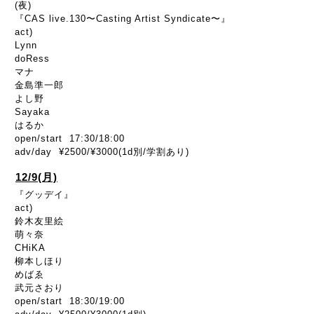
(夜)
『CAS live.130〜Casting Artist Syndicate〜』
act)
Lynn
doRess
マナ
金島準一郎
よし野
Sayaka
はるか
open/start 17:30/18:00
adv/day ¥2500/¥3000(1d別/学割あり)
12/9(月)
『グッデイ』
act)
鈴木友里絵
萌々奈
CHiKA
柳本しほり
めばゑ
武元さおり
open/start 18:30/19:00