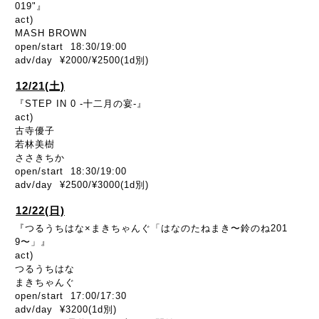
019"』
act)
MASH BROWN
open/start 18:30/19:00
adv/day ¥2000/¥2500(1d別)
12/21(土)
『STEP IN 0 -十二月の宴-』
act)
古寺優子
若林美樹
ささきちか
open/start 18:30/19:00
adv/day ¥2500/¥3000(1d別)
12/22(日)
『つるうちはな×まきちゃんぐ「はなのたねまき〜鈴のね201
9〜」』
act)
つるうちはな
まきちゃんぐ
open/start 17:00/17:30
adv/day ¥3200(1d別)