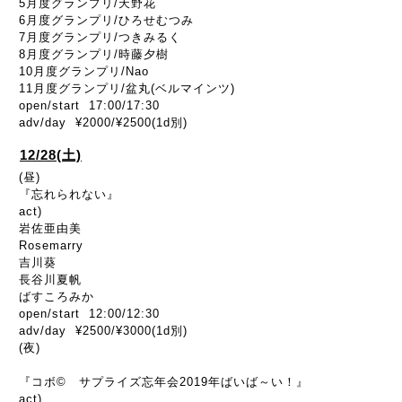
5月度グランプリ/天野花
6月度グランプリ/ひろせむつみ
7月度グランプリ/つきみるく
8月度グランプリ/
時藤夕樹
10月度グランプリ/Nao
11月度グランプリ/盆丸(ベルマインツ)
open/start 17:00/17:30
adv/day ¥2000/¥2500(1d別)
12/28(土)
(昼)
『忘れられない』
act)
岩佐亜由美
Rosemarry
吉川葵
長谷川夏帆
ばすころみか
open/start 12:00/12:30
adv/day ¥2500/¥3000(1d別)
(夜)
『コボ© サプライズ忘年会2019年ばいば～い！』
act)