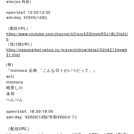
alen
ex.
(
玲奈)
open/start 12:00/12:30
adv/day ¥2500
1d
(
別)
URL
［配信
］
https://www.youtube.com/channel/UCpxzAZQlmqbRDz1BLDts2U
g
URL
［投げ銭
］
https://passmarket.yahoo.co.jp/event/show/detail/02n6212dgwb
31.html
(夜)
『momoca 企画 「こんな日々がいつだって」』
act)
momoca
晴景しの
未羽
ぺんぺん
open/start 18:30/19:00
adv/day ¥2500(1d別/学割¥500オフ)
［配信URL］