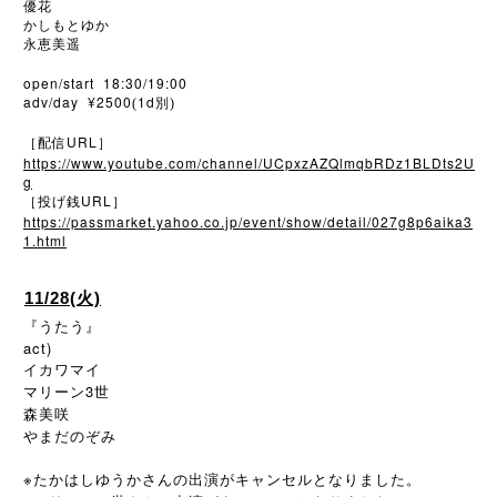
優花
かしもとゆか
永恵美遥
open/start 18:30/19:00
adv/day ¥2500
1d
(
別)
URL
［配信
］
https://www.youtube.com/channel/UCpxzAZQlmqbRDz1BLDts2U
g
URL
［投げ銭
］
https://passmarket.yahoo.co.jp/event/show/detail/027g8p6aika3
1.html
11/28(火)
『うたう』
act)
イカワマイ
マリーン3世
森美咲
やまだのぞみ
※たかはしゆうかさんの出演がキャンセルとなりました。