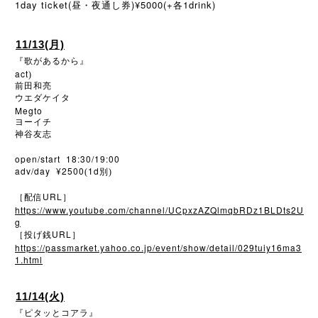
1day ticket(昼・夜通し券)¥5000(+各1drink)
11/13(月)
『歌があるから』
act
)
前田和亮
ウエダケイタ
Megto
ヨーイチ
神谷友志
open/start 18:30/19:00
adv/day ¥2500
1d
(
別)
URL
［配信
］
https://www.youtube.com/channel/UCpxzAZQlmqbRDz1BLDts2U
g
URL
［投げ銭
］
https://passmarket.yahoo.co.jp/event/show/detail/029tuiy16ma3
1.html
11/14(火)
『ピタッとコアラ』