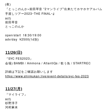
(夜)
×
2
『とっこのんか
前田琴音
“
マンライブ”出来たてホヤホヤアルバム
2023
THE FINAL
手渡しツアー
ｰ
ｰ』
act
)
前田琴音
とっこのんか
open/start 18:30/19:00
adv/day ¥2500
1d
(
別)
11/26(日)
SYC FES2023
『
』
BAMBI / Ammona / AtlantiQs /
/ STARTREC
会場)
歌う魚
詳細は下記をご確認お願いします
https://www.shinkukan.live/event-details/syc-fes-2023
11/27(月)
『マイライフ』
act
)
杉野淳子
河村麻未