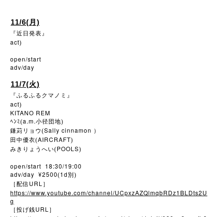
11/6(月)
『近日発表』
act
)
open/start
adv/day
11/7(火)
『ふるふるクマノミ』
act
)
KITANO REM
a.m.
ﾍﾝﾐ(
小径団地)
Sally cinnamon
鎌苅リョウ(
）
AIRCRAFT
田中優衣(
)
POOLS
みきりょうへい(
)
open/start 18:30/19:00
adv/day ¥2500
1d
(
別)
URL
［配信
］
https://www.youtube.com/channel/UCpxzAZQlmqbRDz1BLDts2U
g
URL
［投げ銭
］