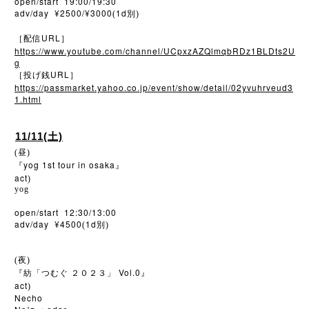
open/start 19:00/19:30
adv/day ¥2500/¥3000
1d
(
別)
URL
［配信
］
https://www.youtube.com/channel/UCpxzAZQlmqbRDz1BLDts2U
g
URL
［投げ銭
］
https://passmarket.yahoo.co.jp/event/show/detail/02yvuhrveud3
1.html
11/11(土)
(昼)
yog 1st tour in osaka
『
』
act
)
yog
open/start 12:30/13:00
adv/day ¥4500
1d
(
別)
(夜)
Vol.0
『紡「つむぐ
２０２３」
』
act
)
Necho