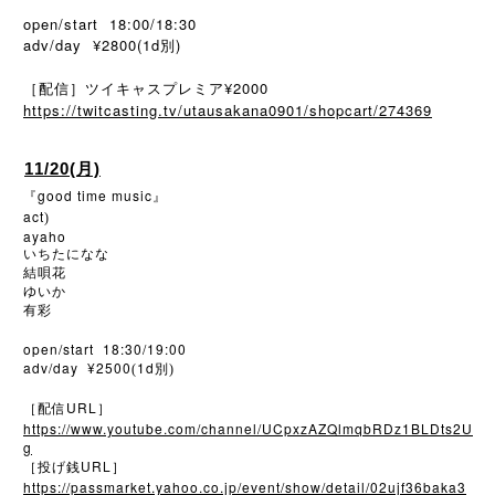
open/start 18:00/18:30
adv/day ¥2800(1d別)
［配信］ツイキャスプレミア¥2000
https://twitcasting.tv/utausakana0901/shopcart/274369
11/20(月)
good time music
『
』
act
)
ayaho
いちたになな
結唄花
ゆいか
有彩
open/start 18:30/19:00
adv/day ¥2500
1d
(
別)
URL
［配信
］
https://www.youtube.com/channel/UCpxzAZQlmqbRDz1BLDts2U
g
URL
［投げ銭
］
https://passmarket.yahoo.co.jp/event/show/detail/02ujf36baka3