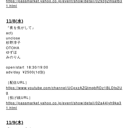
https://passmarket.yahoo.co.jp/event/show/detail/029zg2msafb3
1.html
11/8(水)
『夜を焦がして』
act
)
unclose
杉野淳子
OTOHA
ゆずほ
みのりん
open/start 18:30/19:00
adv/day ¥2500
1d
(
別)
URL
［配信
］
https://www.youtube.com/channel/UCpxzAZQlmqbRDz1BLDts2U
g
URL
［投げ銭
］
https://passmarket.yahoo.co.jp/event/show/detail/02a44iyh9ka3
1.html
11/9(木)