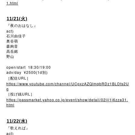
1.html
11/21(火)
『夜のおはなし』
act
)
石川由佳子
奥谷萌
森絢音
高岳銘
野山
open/start 18:30/19:00
adv/day ¥2500
1d
(
別)
URL
［配信
］
https://www.youtube.com/channel/UCpxzAZQlmqbRDz1BLDts2U
g
URL
［投げ銭
］
https://passmarket.yahoo.co.jp/event/show/detail/02ijj1j6zza31.
html
11/22(水)
『歌えれば』
act
)