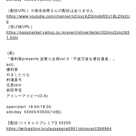
URL
［配信
］※徳永由希さんの配信はありません
https://www.youtube.com/channel/UCpxzAZQlmqbRDz1BLDts2U
g
URL
［投げ銭
］
https://passmarket.yahoo.co.jp/event/show/detail/02mnc2cpcfd3
1.html
(夜)
presents
vol.3
『優利香
波乗り企画
「千波万波を勇往邁進」』
act
)
優利香
やましたりな
村瀬真弓
北原ゆか
前田琴音
O.A
アイシーアイビー(
)
open/start 18:00/18:30
adv/day ¥3000/¥3500
1d
(
別)
/
¥2200
【配信
ツイキャスプレミア】
https://twitcasting.tv/utausakana0901/shopcart/266964