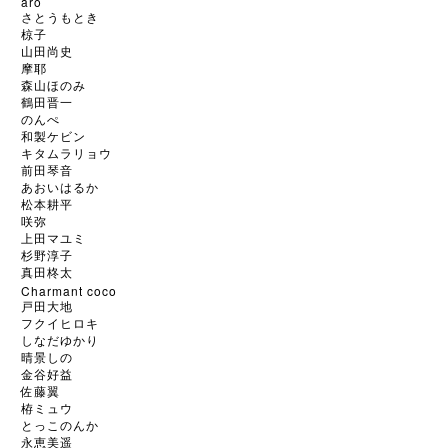
aro
さとうもとき
椋子
山田尚史
摩耶
森山ほのみ
鶴田晋一
のんぺ
和製ケビン
キタムラリョウ
前田琴音
あおいはるか
松本耕平
咲弥
上田マユミ
杉野淳子
真田柊太
Charmant coco
戸田大地
フクイヒロキ
しなだゆかり
晴景しの
金谷好益
佐藤翼
栫ミュウ
とっこのんか
永恵美遥