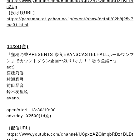
https://www.youtube.com/channel/UCpxzAZQlmqbRDz1BLDt
s2Ug
［投げ銭URL］
https://passmarket.yahoo.co.jp/event/show/detail/02b8j25v7
me31.html
11/24(金)
『窪穂乃香PRESENTS 奈良EVANSCASTELHALLホールワンマ
ンまでカウントダウン企画〜残り1ヶ月！！歌う魚編〜』
act)
窪穂乃香
村瀬真弓
前田琴音
鈴木友里絵
ayano.
open/start 18:30/19:00
adv/day ¥2500(1d別)
［配信URL］
https://www.youtube.com/channel/UCpxzAZQlmqbRDz1BLDt
s2Ug