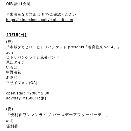
OIR
11
計
会場
HP
※
出演者など詳細は
をご確認ください
https://minamimusicalive.simdif.com
11/19(日)
(昼)
presents
vol.4
『本城タカヒロ・ヒトリバンケット
「養育往来
」』
act
)
ヒトリバンケットと風暮バンド
蔦江タイチ
いろは
中野清花
あさじ
OA
フサイフォン(
)
open/start 12:00/12:30
adv/day ¥1500
1d
(
別)
(夜)
『優利香ワンマンライブ バースデーアフターパーティ』
act)
優利香