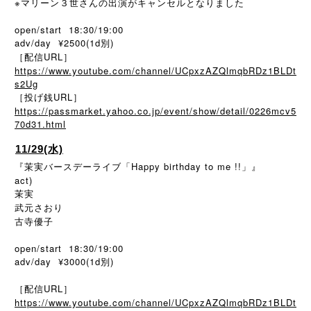
※
マリーン３世さんの出演がキャンセルとなりました
open/start 18:30/19:00
adv/day ¥2500(1d別)
［配信URL］
https://www.youtube.com/channel/UCpxzAZQlmqbRDz1BLDt
s2Ug
［投げ銭URL］
https://passmarket.yahoo.co.jp/event/show/detail/0226mcv5
70d31.html
11/29(水)
『茉実バースデーライブ「Happy birthday to me !!」』
act)
茉実
武元さおり
古寺優子
open/start 18:30/19:00
adv/day ¥3000(1d別)
［配信URL］
https://www.youtube.com/channel/UCpxzAZQlmqbRDz1BLDt