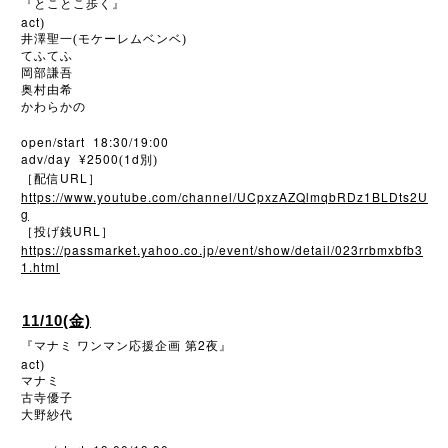
『とことこ歩く』
act
)
井澤聖一(モケーレムベンベ)
てふてふ
岡部謙吾
奥村由希
かわらかの
open/start 18:30/19:00
adv/day ¥2500
1d
(
別)
URL
［配信
］
https://www.youtube.com/channel/UCpxzAZQlmqbRDz1BLDts2U
g
URL
［投げ銭
］
https://passmarket.yahoo.co.jp/event/show/detail/023rrbmxbfb3
1.html
11/10(金)
2
『マナミ
ワンマン応援企画
第
夜』
act
)
マナミ
古寺優子
大野紗代