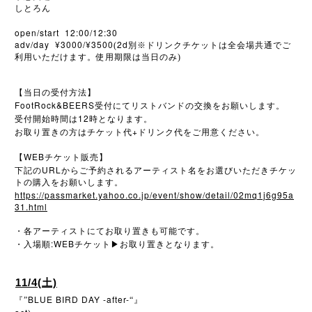
しとろん
open/start 12:00/12:30
adv/day ¥3000/¥3500
2d
(
別※ドリンクチケットは全会場共通でご
利用いただけます。使用期限は当日のみ)
【当日の受付方法】
FootRock&BEERS
受付にてリストバンドの交換をお願いします。
12
受付開始時間は
時となります。
+
お取り置きの方はチケット代
ドリンク代をご用意ください。
WEB
【
チケット販売】
URL
下記の
からご予約されるアーティスト名をお選びいただきチケッ
トの購入をお願いします。
https://passmarket.yahoo.co.jp/event/show/detail/02mq1j6g95a
31.html
・各アーティストにてお取り置きも可能です。
:WEB
・入場順
チケット
▶︎
お取り置きとなります。
11/4(土)
BLUE BIRD DAY -after-
『”
“』