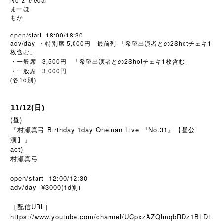
No
z
edar
’
ｃ
まーほ
もか
open/start 18:00/18:30
adv/day
5
000
2Shot
1
・特別席
,
円 最前列
「希望出演者との
チェキ
枚含む」
3
500
2Shot
1
・一般席
,
円 「希望出演者との
チェキ
枚含む」
3
000
・一般席
,
円
1d
(各
別)
11/12(日)
(昼)
『村瀬真弓 Birthday 1day Oneman Live 『No.31』【昼公
演】』
act)
村瀬真弓
open/start 12:00/12:30
adv/day ¥3000(1d別)
［配信URL］
https://www.youtube.com/channel/UCpxzAZQlmqbRDz1BLDt