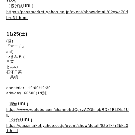
［投げ銭URL］
https://passmarket.yahoo.co.jp/event/show/detail/02ywa70d
bre31.html
11/25(土)
(昼)
『マーチ』
act
)
つきみるく
日菜
とみの
石坪日菜
一菜唄
open/start 12:00/12:30
adv/day ¥2500
1d
(
別)
URL
［配信
］
https://www.youtube.com/channel/UCpxzAZQlmqbRDz1BLDts2U
g
URL
［投げ銭
］
https://passmarket.yahoo.co.jp/event/show/detail/02b1k4r2bka3
1.html