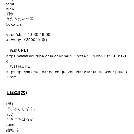
tami
kiho
嶺奈
うたうたいの翠
kokotan
open/start 18:30/19:00
adv/day ¥2500
1d
(
別)
URL
［配信
］
https://www.youtube.com/channel/UCpxzAZQlmqbRDz1BLDts2U
g
URL
［投げ銭
］
https://passmarket.yahoo.co.jp/event/show/detail/023wbrtpaka3
1.html
11/23(木)
(昼)
『小さなしずく』
act
)
たきぐちはるか
Saku
紬城
伶