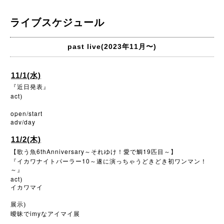
ライブスケジュール
past live(2023年11月〜)
11/1(水)
『近日発表』
act
)
open/start
adv/day
11/2(木)
6thAnniversary
19
【歌う魚
～それゆけ！愛で鯛
匹目～】
10
『イカワナイトパーラー
～遂に演っちゃうどきどき初ワンマン！
～』
act
)
イカワマイ
展示)
imy
曖昧で
なアイマイ展