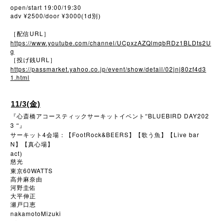
open/start 19:00/19:30
adv ¥2500/door ¥3000
1d
(
別)
URL
［配信
］
https://www.youtube.com/channel/UCpxzAZQlmqbRDz1BLDts2U
g
URL
［投げ銭
］
https://passmarket.yahoo.co.jp/event/show/detail/02jnj80zf4d3
1.html
11/3(金)
BLUEBIRD DAY202
『心斎橋アコースティックサーキットイベント“
3
“』
4
FootRock&BEERS
Live bar
サーキット
会場：【
】【歌う魚】【
N
】【真心場】
act
)
慈光
60WATTS
東京
高井麻奈由
河野圭佑
大平伸正
瀬戸口恵
nakamotoMizuki