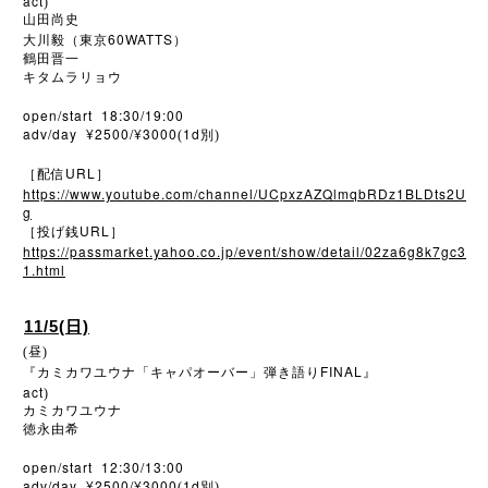
act
)
山田尚史
60WATTS
大川毅（東京
）
鶴田晋一
キタムラリョウ
open/start 18:30/19:00
adv/day ¥2500/¥3000
1d
(
別)
URL
［配信
］
https://www.youtube.com/channel/UCpxzAZQlmqbRDz1BLDts2U
g
URL
［投げ銭
］
https://passmarket.yahoo.co.jp/event/show/detail/02za6g8k7gc3
1.html
11/5(日)
(昼)
FINAL
『カミカワユウナ「キャパオーバー」弾き語り
』
act
)
カミカワユウナ
徳永由希
open/start 12:30/13:00
adv/day ¥2500/¥3000
1d
(
別)