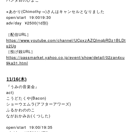
※あかり(Chimothy→)さんはキャンセルとなりました
open/start 19:0019:30
adv/day ¥2500(1d別)
［配信URL］
https://www.youtube.com/channel/UCpxzAZQlmqbRDz1BLDt
s2Ug
［投げ銭URL］
https://passmarket.yahoo.co.jp/event/show/detail/02zan4xu
9ka31.html
11/16(木)
『うみの音楽会』
act)
こうどたくや(Bacon)
ショーウエムラ(アフターアワーズ)
ふるかわののこ
ながおかみお(くつした)
open/start 19:00/19:35