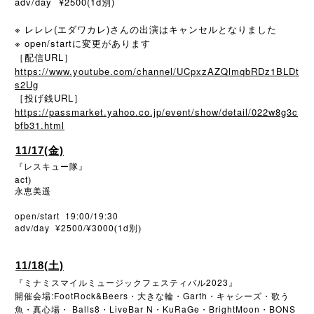
adv/day ¥2500(1d別)
※ レレレ(エダワカレ)さんの出演はキャンセルとなりました
※ open/startに変更があります
［配信URL］
https://www.youtube.com/channel/UCpxzAZQlmqbRDz1BLDt
s2Ug
［投げ銭URL］
https://passmarket.yahoo.co.jp/event/show/detail/022w8g3c
bfb31.html
11/17(金)
『レスキュー隊』
act
)
永恵美遥
open/start 19:00/19:30
adv/day ¥2500/¥3000
1d
(
別)
11/18(土)
2023
『ミナミスマイルミュージックフェスティバル
』
:FootRock&Beers
Garth
開催会場
・大きな輪・
・キャシーズ・歌う
Balls8
LiveBar N
KuRaGe
BrightMoon
BONS
魚・真心場・
・
・
・
・