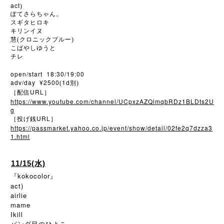
act
)
ぽてさらちゃん。
スギタヒロキ
キリンイヌ
慧(クロニックブルー)
こばやしゆうと
チレ
open/start 18:30/19:00
adv/day ¥2500
1d
(
別)
URL
［配信
］
https://www.youtube.com/channel/UCpxzAZQlmqbRDz1BLDts2U
g
URL
［投げ銭
］
https://passmarket.yahoo.co.jp/event/show/detail/02fe2q7dzza3
1.html
11/15(水)
『kokocolor』
act)
airlie
mame
Ikill
パンダ目のひよこ