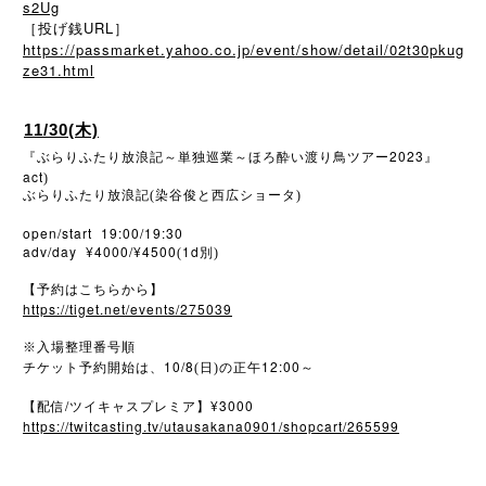
s2Ug
［投げ銭URL］
https://passmarket.yahoo.co.jp/event/show/detail/02t30pkug
ze31.html
11/30(木)
2023
『ぶらりふたり放浪記～単独巡業～ほろ酔い渡り鳥ツアー
』
act
)
ぶらりふたり放浪記(染谷俊と西広ショータ)
open/start 19:00/19:30
adv/day ¥4000/¥4500
1d
(
別)
【予約はこちらから】
https://tiget.net/events/275039
※
入場整理番号順
10/8
12:00
チケット予約開始は、
(日)の正午
～
/
¥3000
【配信
ツイキャスプレミア】
https://twitcasting.tv/utausakana0901/shopcart/265599