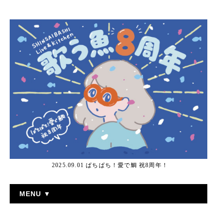
2025.09.01 ぱちぱち！愛で鯛 祝8周年！
MENU ▼