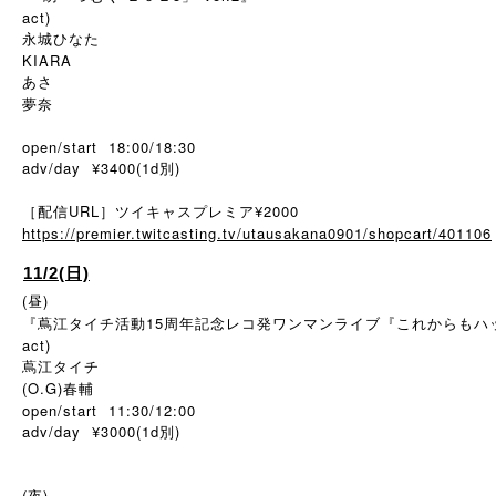
act)
永城ひなた
KIARA
あさ
夢奈
open/start 18:00/18:30
adv/day ¥3400(1d別)
［配信URL］ツイキャスプレミア¥2000
https://premier.twitcasting.tv/utausakana0901/shopcart/401106
11/2(日)
(昼)
『蔦江タイチ活動15周年記念レコ発ワンマンライブ『これからもハ
act)
蔦江タイチ
(O.G)春輔
open/start 11:30/12:00
adv/day ¥3000(1d
)
別
(夜)