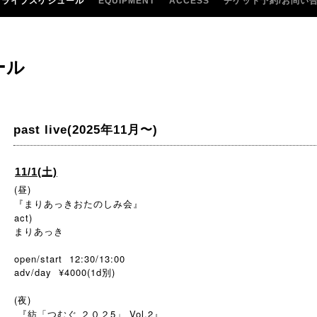
ライブスケジュール
EQUIPMENT
ACCESS
チケット予約/お問い
ール
past live(2025年11月〜)
11/1(土)
(昼)
『まりあっきおたのしみ会』
act)
まりあっき
open/start 12:30/13:00
adv/day ¥4000(1d
)
別
(夜)
『紡「つむぐ ２０２5」 Vol.2』