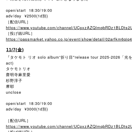
open/start 18:30/19:00
adv/day ¥2500(1d別)
［配信URL］
https://www.youtube.com/channel/UCpxzAZQlmqbRDz1BLDts2
［投げ銭URL］
https://passmarket.yahoo.co.jp/event/show/detail/02arfkm6qjq4
11/7(金)
『タケモト リオ solo album“折り目"release tour 2025-2026「
act)
タケモトリオ
齋明寺麻里愛
杉野淳子
摩耶
unclose
open/start 18:30/19:00
adv/day ¥3000(1d別)
［配信URL］
https://www.youtube.com/channel/UCpxzAZQlmqbRDz1BLDts2
［投げ銭URL］