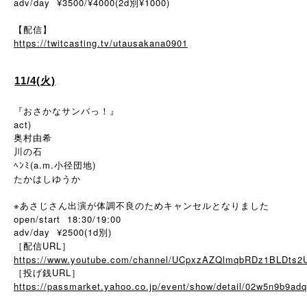
adv/day ¥3500/¥4000(2d別¥1000)
【配信】
https://twitcasting.tv/utausakana0901
11/4(火)
『おさかなサンバっ！』
act)
奥村由希
川の石
ﾍﾝﾐ(a.m.小径団地)
たかはしゆうか
※
あさじさん出演が体調不良のためキャンセルとなりました
open/start 18:30/19:00
adv/day ¥2500(1d別)
［配信URL］
https://www.youtube.com/channel/UCpxzAZQlmqbRDz1BLDts2
［投げ銭URL］
https://passmarket.yahoo.co.jp/event/show/detail/02w5n9b9ad