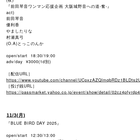
『前田琴音ワンマン応援企画 大阪城野音への道-奮-』
act)
前田琴音
優利香
やましたりな
村瀬真弓
(O.A)とっこのんか
open/start 18:30/19:00
adv/day ¥3000(1d別)
［配信URL］
https://www.youtube.com/channel/UCpxzAZQlmqbRDz1BLDts2
［投げ銭URL］
https://passmarket.yahoo.co.jp/event/show/detail/02cz4pfyrdp4
11/3(月)
『BLUE BIRD DAY 2025』
open/start 12:30/13:00