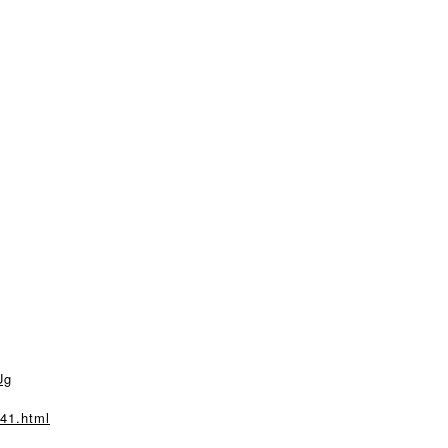
Ug
q41.html