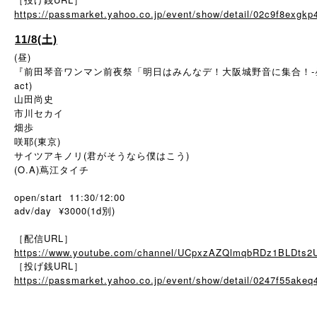
https://passmarket.yahoo.co.jp/event/show/detail/02c9f8exgkp
11/8(土)
(昼)
『前田琴音ワンマン前夜祭「明日はみんなデ！大阪城野音に集合！-
act)
山田尚史
市川セカイ
畑歩
咲耶(東京)
サイツアキノリ(君がそうなら僕はこう)
(O.A)蔦江タイチ
open/start 11:30/12:00
adv/day ¥3000(1d別)
［配信URL］
https://www.youtube.com/channel/UCpxzAZQlmqbRDz1BLDts2
［投げ銭URL］
https://passmarket.yahoo.co.jp/event/show/detail/0247f55akeq