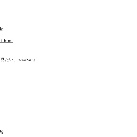
Ug
1.html
光を見たい」-osaka-』
Ug