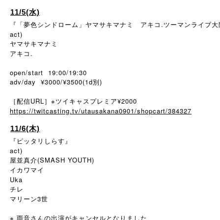
11/5(水)
『「夢色シンドローム」ヤマサキマナミ アキコ.ツーマンライブ大
act)
ヤマサキマナミ
アキコ.
open/start 19:00/19:30
adv/day ¥3000/¥3500(1d別)
［配信URL］※ツイキャスプレミア¥2000
https://twitcasting.tv/utausakana0901/shopcart/384327
11/6(木)
『ピッタリしらす』
act)
屋並真介(SMASH YOUTH)
イカワマイ
Uka
チレ
マリーン3世
※ 雨音さんの出演がキャンセルとなりました