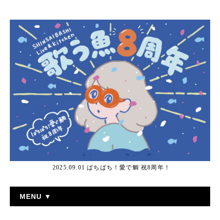
2025.09.01 ぱちぱち！愛で鯛 祝8周年！
MENU ▼