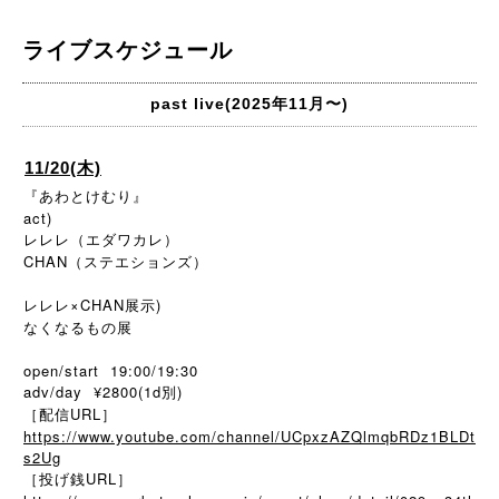
ライブスケジュール
past live(2025年11月〜)
11/20(木)
『あわとけむり』
act)
レレレ（エダワカレ）
CHAN（ステエションズ）
レレレ×CHAN展示)
なくなるもの展
open/start 19:00/19:30
adv/day ¥2800(1d別)
［配信URL］
https://www.youtube.com/channel/UCpxzAZQlmqbRDz1BLDt
s2Ug
［投げ銭URL］