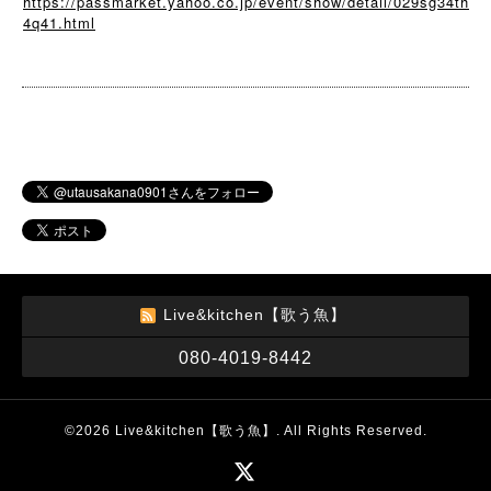
https://passmarket.yahoo.co.jp/event/show/detail/029sg34th
4q41.html
Live&kitchen【歌う魚】
080-4019-8442
©2026
Live&kitchen【歌う魚】
. All Rights Reserved.