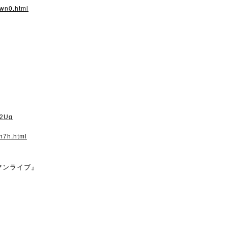
fwn0.html
s2Ug
bh7h.html
マンライブ』