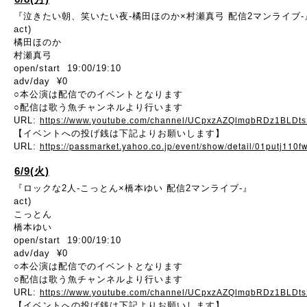
『泣きたい朝、笑いたい夜-橘田ほのか×村瀬真弓 配信2マンライブ-
act)
橘田ほのか
村瀬真弓
open/start 19:00/19:10
adv/day ¥0
○本公演は配信でのイベントとなります
○配信は歌う魚チャンネルより行います
URL:
https://www.youtube.com/channel/UCpxzAZQlmqbRDz1BLDt
【イベントへの投げ銭は下記よりお願いします】
https://passmarket.yahoo.co.jp/event/show/detail/01putj110f
URL:
6/9(火)
『ロックな2人-こっとん×橋本ゆい 配信2マンライブ-』
act)
こっとん
橋本ゆい
open/start 19:00/19:10
adv/day ¥0
○本公演は配信でのイベントとなります
○配信は歌う魚チャンネルより行います
URL:
https://www.youtube.com/channel/UCpxzAZQlmqbRDz1BLDt
【イベントへの投げ銭は下記よりお願いします】