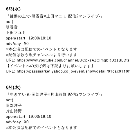
6/3(水)
『鍵盤の上で-明香音×上田マユミ 配信2マンライブ-』
act)
明香音
上田マユミ
open/start 19:00/19:10
adv/day ¥0
○本公演は配信でのイベントとなります
○配信は歌う魚チャンネルより行います
URL:
https://www.youtube.com/channel/UCpxzAZQlmqbRDz1BLDt
【イベントへの投げ銭は下記よりお願いします】
https://passmarket.yahoo.co.jp/event/show/detail/01cax0110f
URL:
6/4(木)
『生きている-岡部洋子×片山詩野 配信2マンライブ-』
act)
岡部洋子
片山詩野
open/start 19:00/19:10
adv/day ¥0
○本公演は配信でのイベントとなります