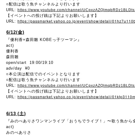
○配信は歌う魚チャンネルより行います
URL:
https://www.youtube.com/channel/UCpxzAZQlmqbRDz1BLDt
【イベントへの投げ銭は下記よりお願いします】
https://passmarket.yahoo.co.jp/event/show/detail/01hz7u110
URL:
6/12(金)
『優利香×森田雛 KOBEっ子ツーマン』
act)
優利香
森田雛
open/start 19:00/19:10
adv/day ¥0
○本公演は配信でのイベントとなります
○配信は歌う魚チャンネルより行います
URL:
https://www.youtube.com/channel/UCpxzAZQlmqbRDz1BLDt
【イベントへの投げ銭は下記よりお願いします】
https://passmarket.yahoo.co.jp/event/show/detail/01ktp3110m
URL:
6/13 (土)
『みのべありさワンマンライブ「おうちでライブ！」〜歌う魚から
act)
みのべありさ