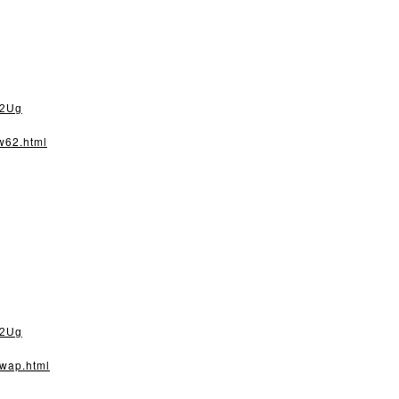
s2Ug
fw62.html
s2Ug
fwap.html