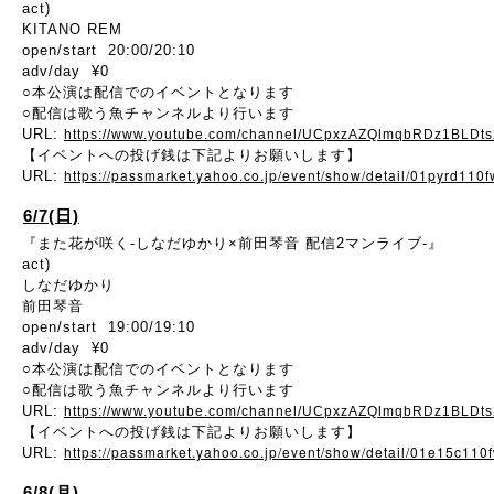
act)
KITANO REM
open/start 20:00/20:10
adv/day ¥0
○本公演は配信でのイベントとなります
○配信は歌う魚チャンネルより行います
URL:
https://www.youtube.com/channel/UCpxzAZQlmqbRDz1BLDt
【イベントへの投げ銭は下記よりお願いします】
https://passmarket.yahoo.co.jp/event/show/detail/01pyrd110
URL:
6/7(日)
『また花が咲く-しなだゆかり×前田琴音 配信2マンライブ-』
act)
しなだゆかり
前田琴音
open/start 19:00/19:10
adv/day ¥0
○本公演は配信でのイベントとなります
○配信は歌う魚チャンネルより行います
URL:
https://www.youtube.com/channel/UCpxzAZQlmqbRDz1BLDt
【イベントへの投げ銭は下記よりお願いします】
https://passmarket.yahoo.co.jp/event/show/detail/01e15c110
URL:
6/8(月)