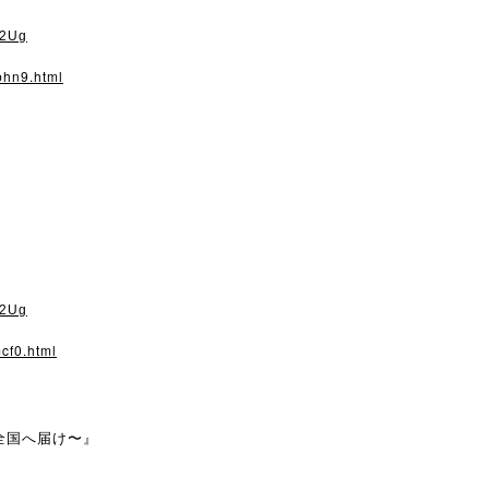
s2Ug
bhn9.html
s2Ug
cf0.html
全国へ届け〜』