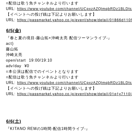
○配信は歌う魚チャンネルより行います
URL:
https://www.youtube.com/channel/UCpxzAZQlmqbRDz1BLDt
【イベントへの投げ銭は下記よりお願いします】
https://passmarket.yahoo.co.jp/event/show/detail/01866d110
URL:
6/5(金)
『春と夏の境目-藤山拓×沖崎太亮 配信ツーマンライブ-』
act)
藤山拓
沖崎太亮
open/start 19:00/19:10
adv/day ¥0
○本公演は配信でのイベントとなります
○配信は歌う魚チャンネルより行います
URL:
https://www.youtube.com/channel/UCpxzAZQlmqbRDz1BLDt
【イベントへの投げ銭は下記よりお願いします】
https://passmarket.yahoo.co.jp/event/show/detail/01q1y7110
URL:
6/6(土)
『KITANO REMの1時間-配信1時間ライブ-』