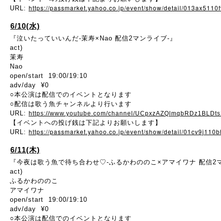
https://passmarket.yahoo.co.jp/event/show/detail/013ax5110
URL:
6/10(水)
『泣いたっていいんだ-茉寿×Nao 配信2マンライブ-』
act)
茉寿
Nao
open/start 19:00/19:10
adv/day ¥0
○本公演は配信でのイベントとなります
○配信は歌う魚チャンネルより行います
URL:
https://www.youtube.com/channel/UCpxzAZQlmqbRDz1BLDt
【イベントへの投げ銭は下記よりお願いします】
https://passmarket.yahoo.co.jp/event/show/detail/01cv9j110
URL:
6/11(木)
『今夜は歌う魚で待ち合わせ♡-ふるかわののこ×アマイワナ 配信2
act)
ふるかわののこ
アマイワナ
open/start 19:00/19:10
adv/day ¥0
○本公演は配信でのイベントとなります