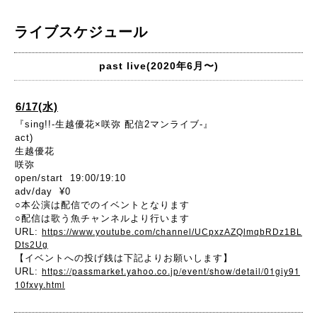
ライブスケジュール
past live(2020年6月〜)
6/17(水)
『sing!!-生越優花×咲弥 配信2マンライブ-』
act)
生越優花
咲弥
open/start 19:00/19:10
adv/day ¥0
○本公演は配信でのイベントとなります
○配信は歌う魚チャンネルより行います
URL:
https://www.youtube.com/channel/UCpxzAZQlmqbRDz1BL
Dts2Ug
【イベントへの投げ銭は下記よりお願いします】
https://passmarket.yahoo.co.jp/event/show/detail/01giy91
URL:
10fxvy.html