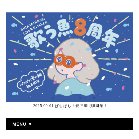
2025.09.01 ぱちぱち！愛で鯛 祝8周年！
MENU ▼