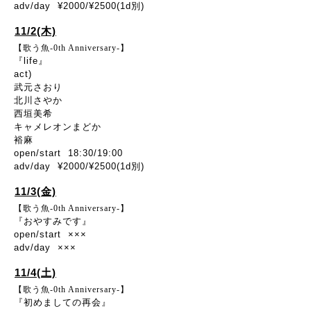
adv/day ¥2000/¥2500(1d別)
11/2(木)
【歌う魚-0th Anniversary-】
『life』
act)
武元さおり
北川さやか
西垣美希
キャメレオンまどか
裕麻
open/start 18:30/19:00
adv/day ¥2000/¥2500(1d別)
11/3(金)
【歌う魚-0th Anniversary-】
『おやすみです』
open/start ×××
adv/day ×××
11/4(土)
【歌う魚-0th Anniversary-】
『初めましての再会』