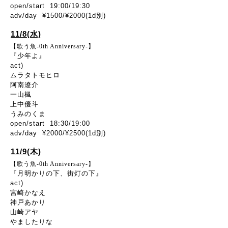
open/start 19:00/19:30
adv/day ¥1500/¥2000(1d別)
11/8(水)
【歌う魚-0th Anniversary-】
『少年よ』
act)
ムラタトモヒロ
阿南遼介
一山楓
上中優斗
うみのくま
open/start 18:30/19:00
adv/day ¥2000/¥2500(1d別)
11/9(木)
【歌う魚-0th Anniversary-】
『月明かりの下、街灯の下』
act)
宮崎かなえ
神戸あかり
山崎アヤ
やましたりな