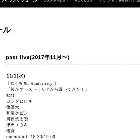
ライブスケジュール
EQUIPMENT
ACCESS
チケット予約/お問い
ール
past live(2017年11月〜)
11/1(水)
【歌う魚-0th Anniversary-】
『彼がオーストラリアから帰ってきた！』
act)
ヨシダヒロキ
後藤大
和製ケビン
川原悠太朗
津田ユウキ
優真
open/start 18:30/19:00