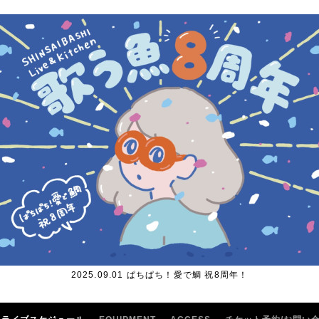
2025.09.01 ぱちぱち！愛で鯛 祝8周年！