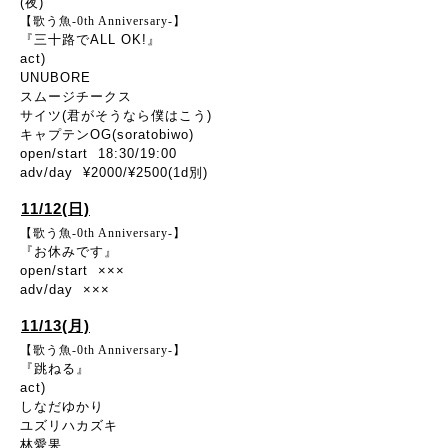
(夜)
【歌う魚-0th Anniversary-】
『三十路でALL OK!』
act)
UNUBORE
スムージチークス
サイツ(君がそうなら僕はこう)
キャプテンOG(soratobiwo)
open/start 18:30/19:00
adv/day ¥2000/¥2500(1d別)
11/12(日)
【歌う魚-0th Anniversary-】
『お休みです』
open/start ×××
adv/day ×××
11/13(月)
【歌う魚-0th Anniversary-】
『跳ねる』
act)
しなだゆかり
ユズリハカズキ
林愛果