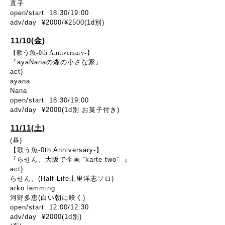
直子
open/start 18:30/19:00
adv/day ¥2000/¥2500(1d別)
11/10(金)
【歌う魚-0th Anniversary-】
『ayaNanaの森の小さな家』
act)
ayana
Nana
open/start 18:30/19:00
adv/day ¥2000(1d別 お菓子付き)
11/11(土)
(昼)
【歌う魚-0th Anniversary-】
『らせん。大阪で企画 “karte two” 』
act)
らせん。(Half-Life上里洋志ソロ)
arko lemming
河野多恵(白い朝に咲く)
open/start 12:00/12:30
adv/day ¥2000(1d別)