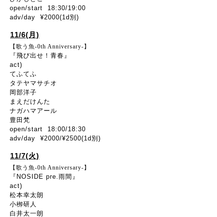
open/start 18:30/19:00
adv/day ¥2000(1d別)
11/6(月)
【歌う魚-0th Anniversary-】
『飛び出せ！青春』
act)
てふてふ
タテヤマサチオ
岡部洋子
まえだけんた
ナガハマアール
豊田梵
open/start 18:00/18:30
adv/day ¥2000/¥2500(1d別)
11/7(火)
【歌う魚-0th Anniversary-】
『NOSIDE pre.雨間』
act)
松本幸太朗
小栁研人
白井太一朗