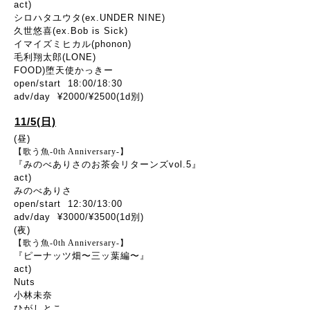
act)
シロハタユウタ(ex.UNDER NINE)
久世悠喜(ex.Bob is Sick)
イマイズミヒカル(phonon)
毛利翔太郎(LONE)
FOOD)堕天使かっきー
open/start 18:00/18:30
adv/day ¥2000/¥2500(1d別)
11/5(日)
(昼)
【歌う魚-0th Anniversary-】
『みのべありさのお茶会リターンズvol.5』
act)
みのべありさ
open/start 12:30/13:00
adv/day ¥3000/¥3500(1d別)
(夜)
【歌う魚-0th Anniversary-】
『ピーナッツ畑〜三ッ葉編〜』
act)
Nuts
小林未奈
ひがしとこ