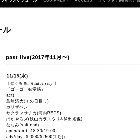
ライブスケジュール
EQUIPMENT
ACCESS
チケット予約/お問い
ール
past live(2017年11月〜)
11/15(水)
【歌う魚-0th Anniversary-】
『ゴーゴー御堂筋』
act)
島崎清大(その日暮し)
ガリザベン
サクラマサチカ(河内REDS)
ばかやろズ(秋山カラスウリ&斧出拓也)
ななみ(splitend)
open/start 18:30/19:00
adv/day ¥2000/¥2500(1d別)