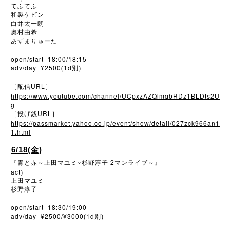
てふてふ
和製ケビン
白井太一朗
奥村由希
あずまりゅーた
open/start 18:00/18:15
adv/day ¥2500
1d
(
別)
URL
［配信
］
https://www.youtube.com/channel/UCpxzAZQlmqbRDz1BLDts2U
g
URL
［投げ銭
］
https://passmarket.yahoo.co.jp/event/show/detail/027zck966an1
1.html
6/18(金)
×
2
『青と赤～上田マユミ
杉野淳子
マンライブ～』
act
)
上田マユミ
杉野淳子
open/start 18:30/19:00
adv/day ¥2500/¥3000
1d
(
別)