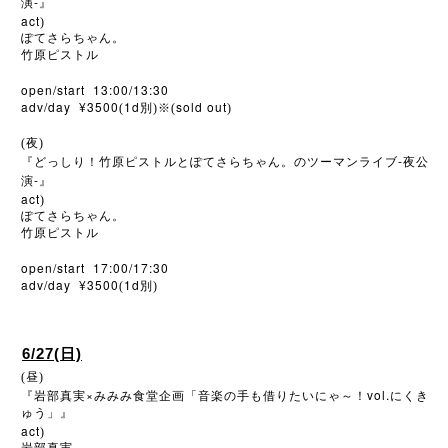
-
演
』
act
)
ぽてさらちゃん。
竹原ピストル
open/start 13:00/13:30
adv/day ¥3500
1d
sold out
(
別)※
(
)
(夜)
-
『どっしり！竹原ピストルとぽてさらちゃん。のツーマンライブ
夜公
-
演
』
act
)
ぽてさらちゃん。
竹原ピストル
open/start 17:00/17:30
adv/day ¥3500
1d
(
別)
6/27(日)
(昼)
×
vol.
『岩部真実
みみみ食堂企画「音楽の手も借りたいにゃ～！
にくき
ゅう」』
act
)