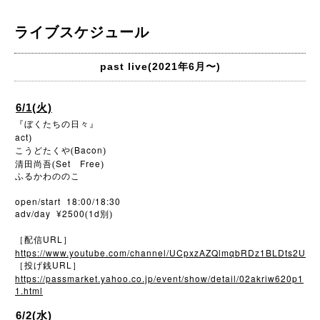
ライブスケジュール
past live(2021年6月〜)
6/1(火)
『ぼくたちの日々』
act
)
Bacon
こうどたくや(
)
Set
Free
清田尚吾(
)
ふるかわののこ
open/start 18:00/18:30
adv/day ¥2500
1d
(
別)
URL
［配信
］
https://www.youtube.com/channel/UCpxzAZQlmqbRDz1BLDts2U
URL
［投げ銭
］
https://passmarket.yahoo.co.jp/event/show/detail/02akriw620p1
1.html
6/2(水)