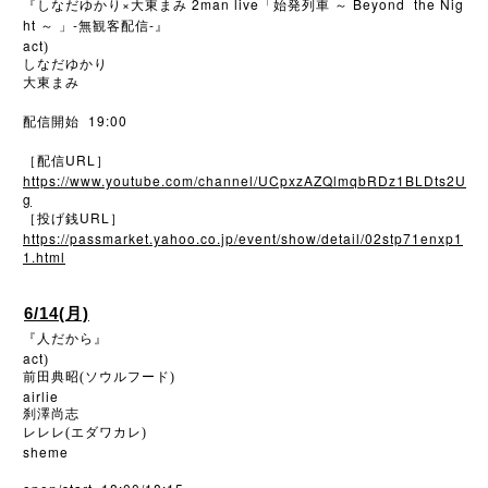
×
2man live
Beyond the Nig
『しなだゆかり
大東まみ
「始発列車
～
ht
-
-
～
」
無観客配信
』
act
)
しなだゆかり
大東まみ
19:00
配信開始
URL
［配信
］
https://www.youtube.com/channel/UCpxzAZQlmqbRDz1BLDts2U
g
URL
［投げ銭
］
https://passmarket.yahoo.co.jp/event/show/detail/02stp71enxp1
1.html
6/14(月)
『人だから』
act
)
前田典昭(ソウルフード)
airlie
刹澤尚志
レレレ(エダワカレ)
sheme