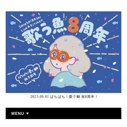
2025.09.01 ぱちぱち！愛で鯛 祝8周年！
MENU ▼