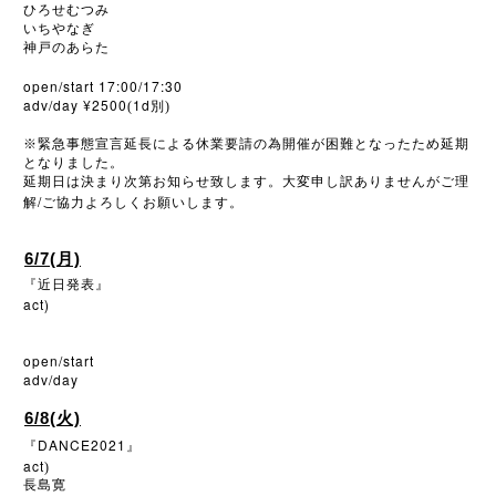
ひろせむつみ
いちやなぎ
神戸のあらた
open/start 17:00/17:30
adv/day ¥2500
1d
(
別)
※
緊急事態宣言延長による休業要請の為開催が困難となったため延期
となりました。
延期日は決まり次第お知らせ致します。大変申し訳ありませんがご理
/
解
ご協力よろしくお願いします。
6/7(月)
『近日発表』
act
)
open/start
adv/day
6/8(火)
DANCE2021
『
』
act
)
長島寛