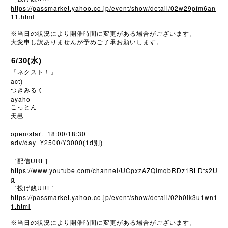
https://passmarket.yahoo.co.jp/event/show/detail/02w29pfm6an
11.html
※
当日の状況により開催時間に変更がある場合がございます。
大変申し訳ありませんが予めご了承お願いします。
6/30(水)
『ネクスト！』
act
)
つきみるく
ayaho
こっとん
天邑
open/start 18:00/18:30
adv/day ¥2500/¥3000
1d
(
別)
URL
［配信
］
https://www.youtube.com/channel/UCpxzAZQlmqbRDz1BLDts2U
g
URL
［投げ銭
］
https://passmarket.yahoo.co.jp/event/show/detail/02b0ik3u1wn1
1.html
※
当日の状況により開催時間に変更がある場合がございます。