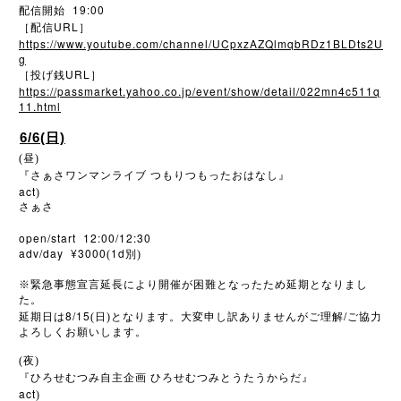
19:00
配信開始
URL
［配信
］
https://www.youtube.com/channel/UCpxzAZQlmqbRDz1BLDts2U
g
URL
［投げ銭
］
https://passmarket.yahoo.co.jp/event/show/detail/022mn4c511q
11.html
6/6(日)
(昼)
『さぁさワンマンライブ
つもりつもったおはなし』
act
)
さぁさ
open/start 12:00/12:30
adv/day ¥3000
1d
(
別)
※
緊急事態宣言延長により開催が困難となったため延期となりまし
た。
8/15
/
延期日は
(日)となります。大変申し訳ありませんがご理解
ご協力
よろしくお願いします。
(夜)
『ひろせむつみ自主企画
ひろせむつみとうたうからだ』
act
)