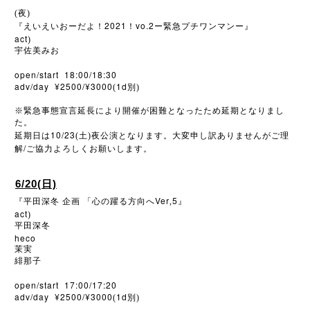
(夜)
2021
vo.2
『えいえいおーだよ！
！
ー緊急プチワンマンー』
act
)
宇佐美みお
open/start 18:00/18:30
adv/day ¥2500/¥3000
1d
(
別)
※
緊急事態宣言延長により開催が困難となったため延期となりまし
た。
10/23
延期日は
(土)夜公演となります。大変申し訳ありませんがご理
/
解
ご協力よろしくお願いします。
6/20(日)
Ver
5
『平田深冬
企画
「心の躍る方向へ
,
』
act
)
平田深冬
heco
茉実
緋那子
open/start 17:00/17:20
adv/day ¥2500/¥3000
1d
(
別)