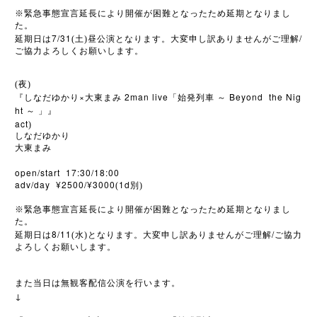
※
緊急事態宣言延長により開催が困難となったため延期となりまし
た。
7/31
/
延期日は
(土)昼公演となります。大変申し訳ありませんがご理解
ご協力よろしくお願いします。
(夜)
×
2man live
Beyond the Nig
『しなだゆかり
大東まみ
「始発列車
～
ht
～
」』
act
)
しなだゆかり
大東まみ
open/start 17:30/18:00
adv/day ¥2500/¥3000
1d
(
別)
※
緊急事態宣言延長により開催が困難となったため延期となりまし
た。
8/11
/
延期日は
(水)となります。大変申し訳ありませんがご理解
ご協力
よろしくお願いします。
また当日は無観客配信公演を行います。
↓