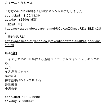
カミーユ・カミーユ
Split end
※
ななみ(
)さんは出演キャンセルになりました。
open/start 18:00/18:30
adv/day ¥2500
1d
(
別)
URL
［配信
］
https://www.youtube.com/channel/UCpxzAZQlmqbRDz1BLDts2U
g
URL
［投げ銭
］
https://passmarket.yahoo.co.jp/event/show/detail/02aajbhd6an1
1.html
6/4(金)
DIE
『イヌとエヌの
事件！心斎橋ハイパーテレフォンショッキングの
巻』
act
)
イヌガヨじゃっく
N
の集落
FIVE NO RISK
柳本鉄平(
)
斧出拓也
小川倫子
open/start 18:30/19:00
adv/day ¥2000/¥2500