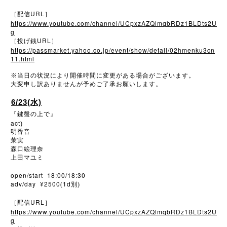
URL
［配信
］
https://www.youtube.com/channel/UCpxzAZQlmqbRDz1BLDts2U
g
URL
［投げ銭
］
https://passmarket.yahoo.co.jp/event/show/detail/02hmenku3cn
11.html
※
当日の状況により開催時間に変更がある場合がございます。
大変申し訳ありませんが予めご了承お願いします。
6/23(水)
『鍵盤の上で』
act
)
明香音
茉実
森口絵理奈
上田マユミ
open/start 18:00/18:30
adv/day ¥2500
1d
(
別)
URL
［配信
］
https://www.youtube.com/channel/UCpxzAZQlmqbRDz1BLDts2U
g