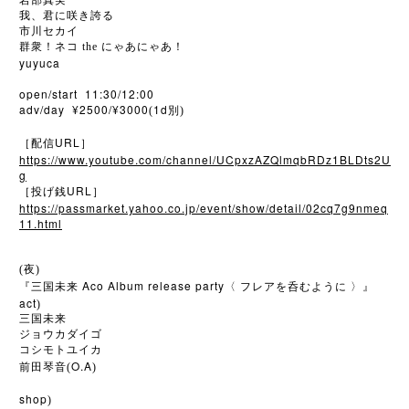
岩部真実
我、君に咲き誇る
市川セカイ
群衆！ネコ the にゃあにゃあ！
yuyuca
open/start 11:30/12:00
adv/day ¥2500/¥3000
1d
(
別)
URL
［配信
］
https://www.youtube.com/channel/UCpxzAZQlmqbRDz1BLDts2U
g
URL
［投げ銭
］
https://passmarket.yahoo.co.jp/event/show/detail/02cq7g9nmeq
11.html
(夜)
Aco Album release party
『三国未来
〈
フレアを呑むように
〉』
act
)
三国未来
ジョウカダイゴ
コシモトユイカ
O.A
前田琴音(
)
shop
)