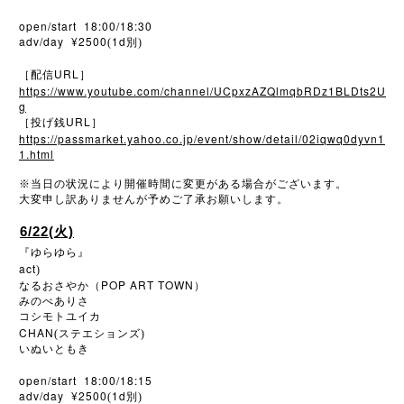
open/start 18:00/18:30
adv/day ¥2500
1d
(
別)
URL
［配信
］
https://www.youtube.com/channel/UCpxzAZQlmqbRDz1BLDts2U
g
URL
［投げ銭
］
https://passmarket.yahoo.co.jp/event/show/detail/02iqwq0dyvn1
1.html
※
当日の状況により開催時間に変更がある場合がございます。
大変申し訳ありませんが予めご了承お願いします。
6/22(火)
『ゆらゆら』
act
)
POP ART TOWN
なるおさやか（
）
みのべありさ
コシモトユイカ
CHAN
(ステエションズ)
いぬいともき
open/start 18:00/18:15
adv/day ¥2500
1d
(
別)