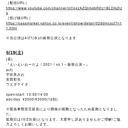
URL
［配信
］
https://www.youtube.com/channel/UCpxzAZQlmqbRDz1BLDts2U
g
URL
［投げ銭
］
https://passmarket.yahoo.co.jp/event/show/detail/02ddmcsct7n1
1.html
4/21
※
当公演は
(水)の振替公演となります
6/19(土)
(昼)
2021
vo.1
『えいえいおーだよ！
！
～振替公演～』
act
)
宇佐美みお
安西彩矢
ウエダケイタ
open/start 13:30/14:00
adv/day ¥2500/¥3000
1d
(
別)
※
緊急事態宣言延長により開催が困難となったため延期となりまし
た。
10/23
/
延期日は
(昼)となります。大変申し訳ありませんがご理解
ご協
力よろしくお願いします。