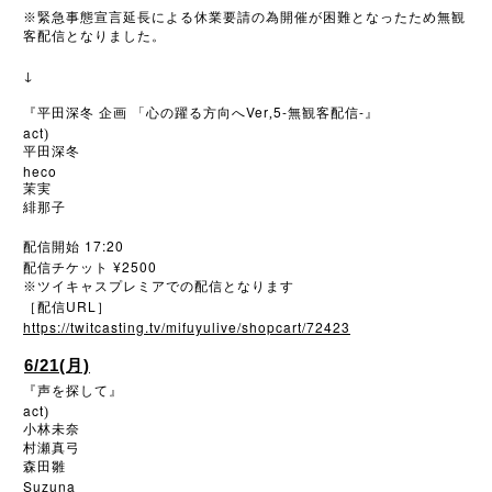
※
緊急事態宣言延長による休業要請の為開催が困難となったため無観
客配信となりました。
↓
Ver
5-
-
『平田深冬
企画
「心の躍る方向へ
,
無観客配信
』
act
)
平田深冬
heco
茉実
緋那子
17:20
配信開始
¥2500
配信チケット
※
ツイキャスプレミアでの配信となります
URL
［配信
］
https://twitcasting.tv/mifuyulive/shopcart/72423
6/21(月)
『声を探して』
act
)
小林未奈
村瀬真弓
森田雛
Suzuna