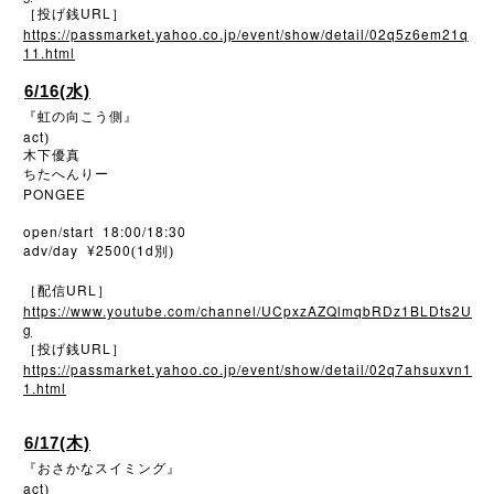
URL
［投げ銭
］
https://passmarket.yahoo.co.jp/event/show/detail/02q5z6em21q
11.html
6/16(水)
『虹の向こう側』
act
)
木下優真
ちたへんりー
PONGEE
open/start 18:00/18:30
adv/day ¥2500
1d
(
別)
URL
［配信
］
https://www.youtube.com/channel/UCpxzAZQlmqbRDz1BLDts2U
g
URL
［投げ銭
］
https://passmarket.yahoo.co.jp/event/show/detail/02q7ahsuxvn1
1.html
6/17(木)
『おさかなスイミング』
act
)