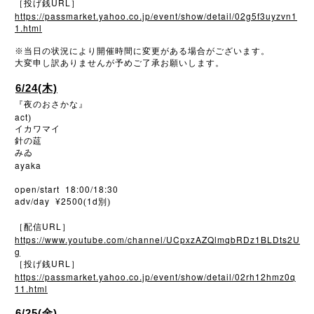
URL
［投げ銭
］
https://passmarket.yahoo.co.jp/event/show/detail/02g5f3uyzvn1
1.html
※
当日の状況により開催時間に変更がある場合がございます。
大変申し訳ありませんが予めご了承お願いします。
6/24(木)
『夜のおさかな』
act
)
イカワマイ
針の莚
みゐ
ayaka
open/start 18:00/18:30
adv/day ¥2500
1d
(
別)
URL
［配信
］
https://www.youtube.com/channel/UCpxzAZQlmqbRDz1BLDts2U
g
URL
［投げ銭
］
https://passmarket.yahoo.co.jp/event/show/detail/02rh12hmz0q
11.html
6/25(金)