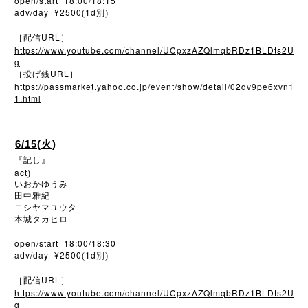
open/start 18:00/18:15
adv/day ¥2500
1d
(
別)
URL
［配信
］
https://www.youtube.com/channel/UCpxzAZQlmqbRDz1BLDts2U
g
URL
［投げ銭
］
https://passmarket.yahoo.co.jp/event/show/detail/02dv9pe6xvn1
1.html
6/15(火)
『記し』
act
)
いおかゆうみ
田中雅紀
ニシヤマユウタ
本城タカヒロ
open/start 18:00/18:30
adv/day ¥2500
1d
(
別)
URL
［配信
］
https://www.youtube.com/channel/UCpxzAZQlmqbRDz1BLDts2U
g