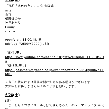
-
-
『百花「水色の夜」レコ発
大阪編
』
act
)
百花
橘田ほのか
神戸あかり
Enuiiy
sheme
open/start 18:00/18:15
adv/day ¥2500/¥3000
1d
(
別)
URL
［配信
］
https://www.youtube.com/channel/UCpxzAZQlmqbRDz1BLDts2U
g
URL
［投げ銭
］
https://passmarket.yahoo.co.jp/event/show/detail/024jtpii0wn11.
html
※
当日の状況により開催時間に変更がある場合がございます。
大変申し訳ありませんが予めご了承お願いします。
6/26(土)
(昼)
-
『どっしり！竹原ピストルとぽてさらちゃん。のツーマンライブ
昼公