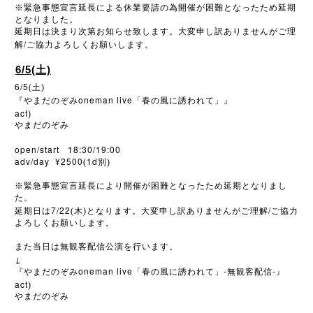
※
緊急事態宣言延長による休業要請の為開催が困難となったため延期
となりました。
延期日は決まり次第お知らせ致します。大変申し訳ありませんがご理
/
解
ご協力よろしくお願いします。
6/5(土)
6/5
(土)
oneman live
『やまだのぞみ
「春の風に誘われて」』
act
)
やまだのぞみ
open/start 18:30/19:00
adv/day ¥2500
1d
(
別)
※
緊急事態宣言延長により開催が困難となったため延期となりまし
た。
7/22
/
延期日は
(木)となります。大変申し訳ありませんがご理解
ご協力
よろしくお願いします。
また当日は無観客配信公演を行います。
↓
oneman live
-
-
『やまだのぞみ
「春の風に誘われて」
無観客配信
』
act
)
やまだのぞみ