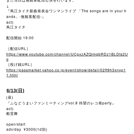
また当日は無観客配信公演を行います。
↓
The songs are in your h
『蔦江タイチ新曲発表会ワンマンライブ
「
ands
-
-
」
無観客配信
』
act
)
蔦江タイチ
19:00
配信開始
URL
［配信
］
https://www.youtube.com/channel/UCpxzAZQlmqbRDz1BLDts2U
g
URL
［投げ銭
］
https://passmarket.yahoo.co.jp/event/show/detail/02ft9h3xnxp1
1.html
6/13(日)
(昼)
vol.8
party
『ふなどうまいファンミーティング
待望のレコ発
』
act
)
船堂舞
open/start
adv/day ¥3000
1d
(
別)