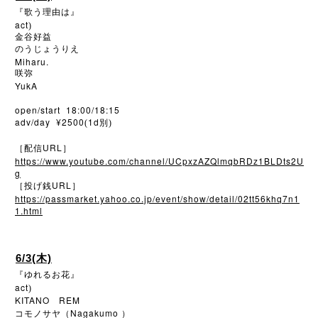
『歌う理由は』
act
)
金谷好益
のうじょうりえ
Miharu.
咲弥
YukA
open/start 18:00/18:15
adv/day ¥2500
1d
(
別)
URL
［配信
］
https://www.youtube.com/channel/UCpxzAZQlmqbRDz1BLDts2U
g
URL
［投げ銭
］
https://passmarket.yahoo.co.jp/event/show/detail/02tt56khq7n1
1.html
6/3(木)
『ゆれるお花』
act
)
KITANO
REM
Nagakumo
コモノサヤ（
）