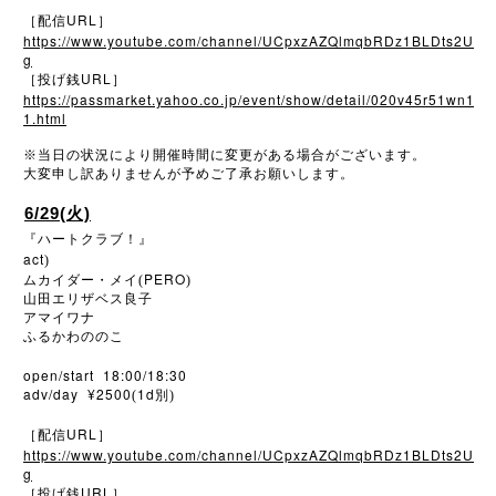
URL
［配信
］
https://www.youtube.com/channel/UCpxzAZQlmqbRDz1BLDts2U
g
URL
［投げ銭
］
https://passmarket.yahoo.co.jp/event/show/detail/020v45r51wn1
1.html
※
当日の状況により開催時間に変更がある場合がございます。
大変申し訳ありませんが予めご了承お願いします。
6/29(火)
『ハートクラブ！』
act
)
PERO
ムカイダー・メイ(
)
山田エリザベス良子
アマイワナ
ふるかわののこ
open/start 18:00/18:30
adv/day ¥2500
1d
(
別)
URL
［配信
］
https://www.youtube.com/channel/UCpxzAZQlmqbRDz1BLDts2U
g
URL
［投げ銭
］