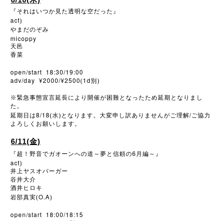
『それはいつか見た透明な空だった』
act
)
やまだのぞみ
micoppy
天邑
香菜
open/start 18:30/19:00
adv/day ¥2000/¥2500
1d
(
別)
※
緊急事態宣言延長により開催が困難となったため延期となりまし
た。
8/18
/
延期日は
(水)となります。大変申し訳ありませんがご理解
ご協力
よろしくお願いします。
6/11(金)
6
『超！野音でガオーンへの道～夢と信頼の
月編～』
act
)
井上ヤスオバーガー
谷井大介
酒井ヒロキ
O.A
岩部真実(
)
open/start 18:00/18:15