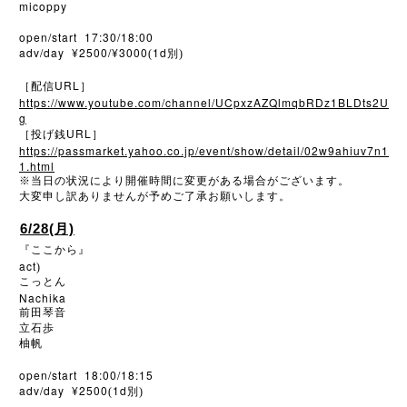
micoppy
open/start 17:30/18:00
adv/day ¥2500/¥3000
1d
(
別)
URL
［配信
］
https://www.youtube.com/channel/UCpxzAZQlmqbRDz1BLDts2U
g
URL
［投げ銭
］
https://passmarket.yahoo.co.jp/event/show/detail/02w9ahiuv7n1
1.html
※
当日の状況により開催時間に変更がある場合がございます。
大変申し訳ありませんが予めご了承お願いします。
6/28(月)
『ここから』
act
)
こっとん
Nachika
前田琴音
立石歩
柚帆
open/start 18:00/18:15
adv/day ¥2500
1d
(
別)