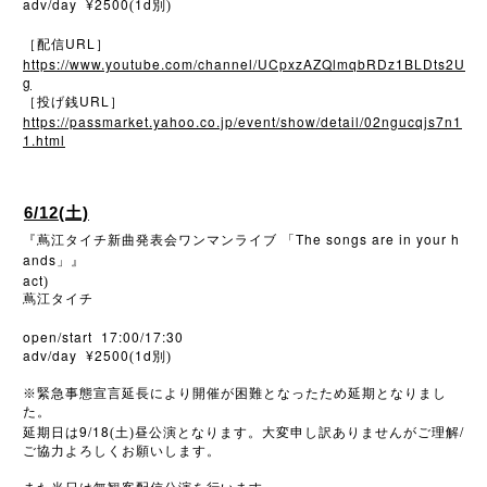
adv/day ¥2500
1d
(
別)
URL
［配信
］
https://www.youtube.com/channel/UCpxzAZQlmqbRDz1BLDts2U
g
URL
［投げ銭
］
https://passmarket.yahoo.co.jp/event/show/detail/02ngucqjs7n1
1.html
6/12(土)
The songs are in your h
『蔦江タイチ新曲発表会ワンマンライブ
「
ands
」』
act
)
蔦江タイチ
open/start 17:00/17:30
adv/day ¥2500
1d
(
別)
※
緊急事態宣言延長により開催が困難となったため延期となりまし
た。
9/18
/
延期日は
(土)昼公演となります。大変申し訳ありませんがご理解
ご協力よろしくお願いします。