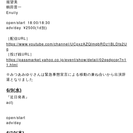
堀望美
鶴田晋一
Enuiiy
open/start 18:00/18:30
adv/day ¥2500
1d
(
別)
URL
［配信
］
https://www.youtube.com/channel/UCpxzAZQlmqbRDz1BLDts2U
g
URL
［投げ銭
］
https://passmarket.yahoo.co.jp/event/show/detail/02qsdpcqr7n1
1.html
※
みつあみゆりさんは緊急事態宣言による移動の兼ね合いから出演辞
退となりました
6/9(水)
『近日発表』
act
)
open/start
adv/day
6/10(木)