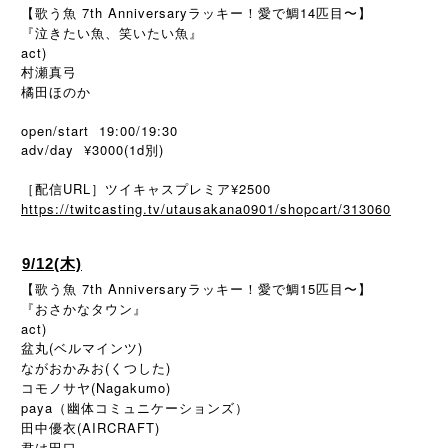
【歌う魚 7th Anniversaryラッキー！愛で鯛14匹目〜】
『泣きたい魚、笑いたい魚』
act)
村瀬真弓
橘田ほのか
open/start 19:00/19:30
adv/day ¥3000(1d別)
［配信URL］ツイキャスプレミア¥2500
https://twitcasting.tv/utausakana0901/shopcart/313060
9/12(木)
【歌う魚 7th Anniversaryラッキー！愛で鯛15匹目〜】
『おさかなタウン』
act)
盆丸(ベルマインツ)
ながおかみお(くつした)
コモノサヤ(Nagakumo)
paya（幽体コミュニケーションズ）
田中優衣(AIRCRAFT)
君は田口