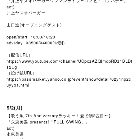
『井上ヤスオバーガーワンマンライブ〜コノヒ・コノバデ〜』
act)
井上ヤスオバーガー
山口進(オープニングゲスト)
open/start 18:00/18:20
adv/day ¥3500/¥4000(1d別)
［配信URL］
https://www.youtube.com/channel/UCpxzAZQlmqbRDz1BLDt
s2Ug
［投げ銭URL］
https://passmarket.yahoo.co.jp/event/show/detail/02y1np2c
uyy31.html
9/2(月)
【歌う魚 7th Anniversaryラッキー！愛で鯛3匹目〜】
『永恵美遥 presents!「FULL SWING」』
act)
永恵美遥