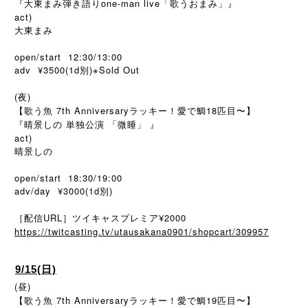
『大東まみ弾き語りone-man live「歌うおまみ」』
act)
大東まみ
open/start 12:30/13:00
adv ¥3500(1d別)※Sold Out
(夜)
【歌う魚 7th Anniversaryラッキー！愛で鯛18匹目〜】
『晴景しの 単独公演 「微睡」 』
act)
晴景しの
open/start 18:30/19:00
adv/day ¥3000(1d別)
［配信URL］ツイキャスプレミア¥2000
https://twitcasting.tv/utausakana0901/shopcart/309957
9/15(日)
(昼)
【歌う魚 7th Anniversaryラッキー！愛で鯛19匹目〜】