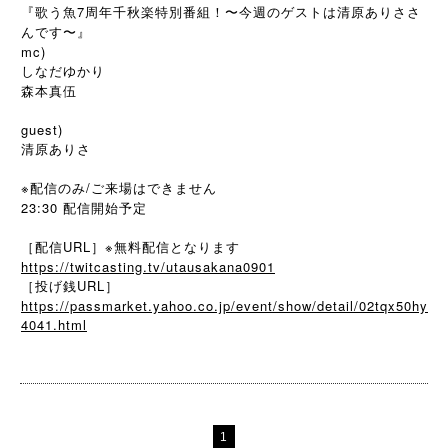
『歌う魚7周年千秋楽特別番組！〜今週のゲストは清原ありささ
んです〜』
mc)
しなだゆかり
森本真伍
guest)
清原ありさ
※配信のみ/ご来場はできません
23:30 配信開始予定
［配信URL］※無料配信となります
https://twitcasting.tv/utausakana0901
［投げ銭URL］
https://passmarket.yahoo.co.jp/event/show/detail/02tqx50hy
4041.html
1