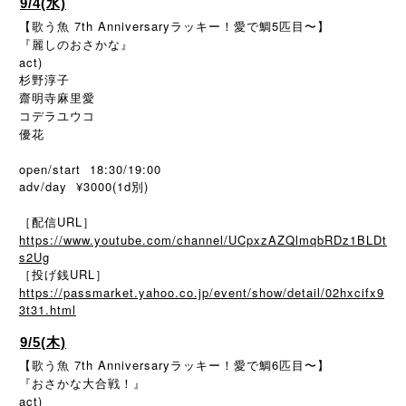
9/4(水)
【歌う魚 7th Anniversaryラッキー！愛で鯛5匹目〜】
『麗しのおさかな』
act)
杉野淳子
齋明寺麻里愛
コデラユウコ
優花
open/start 18:30/19:00
adv/day ¥3000(1d別)
［配信URL］
https://www.youtube.com/channel/UCpxzAZQlmqbRDz1BLDt
s2Ug
［投げ銭URL］
https://passmarket.yahoo.co.jp/event/show/detail/02hxcifx9
3t31.html
9/5(木)
【歌う魚 7th Anniversaryラッキー！愛で鯛6匹目〜】
『おさかな大合戦！』
act)