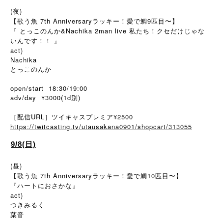
(夜)
【歌う魚 7th Anniversaryラッキー！愛で鯛9匹目〜】
『 とっこのんか&Nachika 2man live 私たち！クセだけじゃな
いんです！！ 』
act)
Nachika
とっこのんか
open/start 18:30/19:00
adv/day ¥3000(1d別)
［配信URL］ツイキャスプレミア¥2500
https://twitcasting.tv/utausakana0901/shopcart/313055
9/8(日)
(昼)
【歌う魚 7th Anniversaryラッキー！愛で鯛10匹目〜】
『ハートにおさかな』
act)
つきみるく
葉音