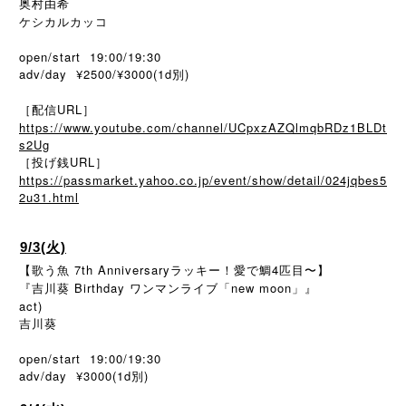
奥村由希
ケシカルカッコ
open/start 19:00/19:30
adv/day ¥2500/¥3000(1d別)
［配信URL］
https://www.youtube.com/channel/UCpxzAZQlmqbRDz1BLDt
s2Ug
［投げ銭URL］
https://passmarket.yahoo.co.jp/event/show/detail/024jqbes5
2u31.html
9/3(火)
【歌う魚 7th Anniversaryラッキー！愛で鯛4匹目〜】
『吉川葵 Birthday ワンマンライブ「new moon」』
act)
吉川葵
open/start 19:00/19:30
adv/day ¥3000(1d
)
別