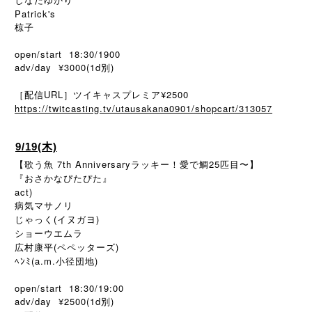
Patrick's
椋子
open/start 18:30/1900
adv/day ¥3000(1d別)
［配信URL］ツイキャスプレミア¥2500
https://twitcasting.tv/utausakana0901/shopcart/313057
9/19(木)
【歌う魚 7th Anniversaryラッキー！愛で鯛25匹目〜】
『おさかなぴたぴた』
act)
病気マサノリ
じゃっく(イヌガヨ)
ショーウエムラ
広村康平(ペペッターズ)
ﾍﾝﾐ(a.m.小径団地)
open/start 18:30/19:00
adv/day ¥2500(1d別)