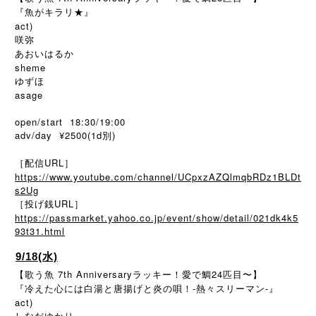
『魚がキラリ★』
act)
咲弥
あおいはるか
sheme
ゆずほ
asage
open/start 18:30/19:00
adv/day ¥2500(1d別)
［配信URL］
https://www.youtube.com/channel/UCpxzAZQlmqbRDz1BLDt
s2Ug
［投げ銭URL］
https://passmarket.yahoo.co.jp/event/show/detail/021dk4k5
93t31.html
9/18(水)
【歌う魚 7th Anniversaryラッキー！愛で鯛24匹目〜】
『冷えた心には白湯と唐揚げと炎の唄！-熱々スリーマン-』
act)
しなだゆかり