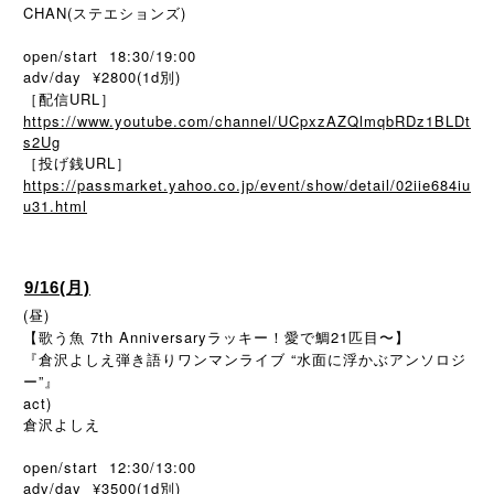
CHAN(ステエションズ)
open/start 18:30/19:00
adv/day ¥2800(1d別)
［配信URL］
https://www.youtube.com/channel/UCpxzAZQlmqbRDz1BLDt
s2Ug
［投げ銭URL］
https://passmarket.yahoo.co.jp/event/show/detail/02iie684iu
u31.html
9/16(月)
(昼)
【歌う魚 7th Anniversaryラッキー！愛で鯛21匹目〜】
『倉沢よしえ弾き語りワンマンライブ “水面に浮かぶアンソロジ
ー”』
act)
倉沢よしえ
open/start 12:30/13:00
adv/day ¥3500(1d別)