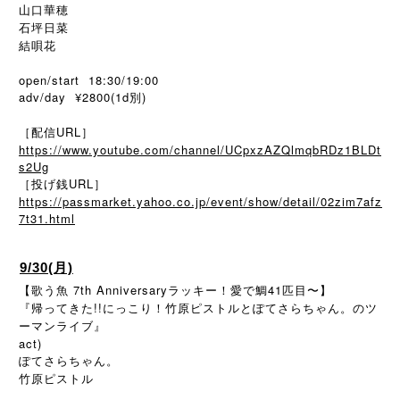
山口華穂
石坪日菜
結唄花
open/start 18:30/19:00
adv/day ¥2800(1d別)
［配信URL］
https://www.youtube.com/channel/UCpxzAZQlmqbRDz1BLDt
s2Ug
［投げ銭URL］
https://passmarket.yahoo.co.jp/event/show/detail/02zim7afz
7t31.html
9/30(月)
【歌う魚 7th Anniversaryラッキー！愛で鯛41匹目〜】
『帰ってきた!!にっこり！竹原ピストルとぽてさらちゃん。のツ
ーマンライブ』
act)
ぽてさらちゃん。
竹原ピストル