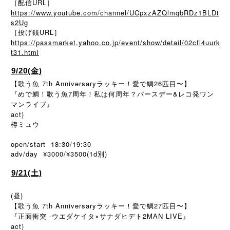
［配信URL］
https://www.youtube.com/channel/UCpxzAZQlmqbRDz1BLDt
s2Ug
［投げ銭URL］
https://passmarket.yahoo.co.jp/event/show/detail/02cfi4uurk
t31.html
9/20(金)
【歌う魚 7th Anniversaryラッキー！愛で鯛26匹目〜】
『めで鯛！歌う魚7周年！私は何周年？バースデー&レコ発ワン
マンライブ』
act)
栫ミュウ
open/start 18:30/19:30
adv/day ¥3000/¥3500(1d
)
別
9/21(土)
(昼)
【歌う魚 7th Anniversaryラッキー！愛で鯛27匹目〜】
『正面衝突 -ウエダケイタ×サナダヒデト2MAN LIVE』
act)