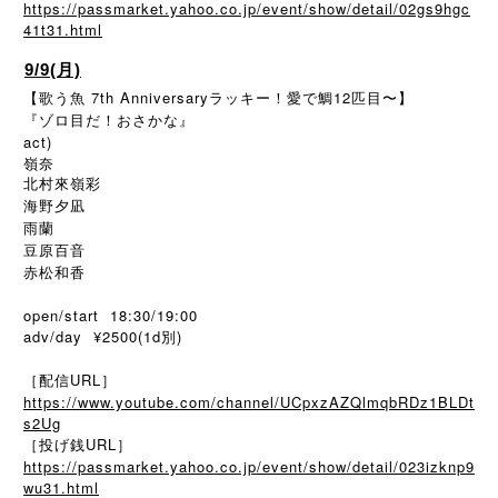
https://passmarket.yahoo.co.jp/event/show/detail/02gs9hgc
41t31.html
9/9(月)
【歌う魚 7th Anniversaryラッキー！愛で鯛12匹目〜】
『ゾロ目だ！おさかな』
act)
嶺奈
北村來嶺彩
海野夕凪
雨蘭
豆原百音
赤松和香
open/start 18:30/19:00
adv/day ¥2500(1d別)
［配信URL］
https://www.youtube.com/channel/UCpxzAZQlmqbRDz1BLDt
s2Ug
［投げ銭URL］
https://passmarket.yahoo.co.jp/event/show/detail/023izknp9
wu31.html