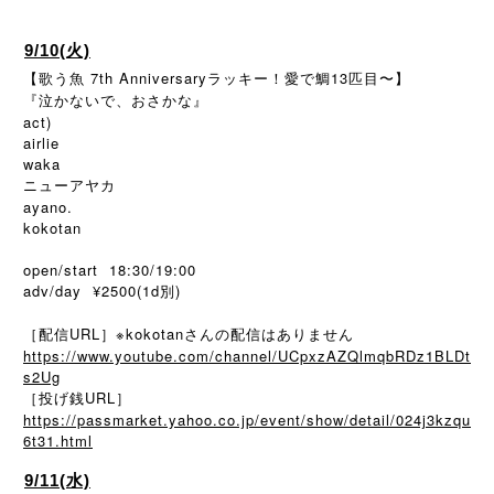
9/10(火)
【歌う魚 7th Anniversaryラッキー！愛で鯛13匹目〜】
『泣かないで、おさかな』
act)
airlie
waka
ニューアヤカ
ayano.
kokotan
open/start 18:30/19:00
adv/day ¥2500(1d別)
［配信URL］※kokotanさんの配信はありません
https://www.youtube.com/channel/UCpxzAZQlmqbRDz1BLDt
s2Ug
［投げ銭URL］
https://passmarket.yahoo.co.jp/event/show/detail/024j3kzqu
6t31.html
9/11(水)