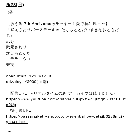
9/23(月)
(昼)
【歌う魚 7th Anniversaryラッキー！愛で鯛31匹目〜】
『武元さおりバースデー企画 たけもととだいすきなおともだ
ち』
act)
武元さおり
かしもとゆか
コデラユウコ
茉実
open/start 12:00/12:30
adv/day ¥3000(1d別)
［配信URL］※リアルタイムのみ(アーカイブは残りません)
https://www.youtube.com/channel/UCpxzAZQlmqbRDz1BLDt
s2Ug
［投げ銭URL］
https://passmarket.yahoo.co.jp/event/show/detail/02v8mciy
ya041.html