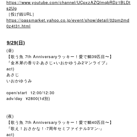
https://www.youtube.com/channel/UCpxzAZQlmqbRDz1BLDt
s2Ug
［投げ銭URL］
https://passmarket.yahoo.co.jp/event/show/detail/02pm2md
0z4t31.html
9/29(日)
(昼)
【歌う魚 7th Anniversaryラッキー！愛で鯛39匹目〜】
『金木犀の香り2-あさじ×いおかゆうみ2マンライブ』
act)
あさじ
いおかゆうみ
open/start 12:00/12:30
adv/day ¥2800(1d別)
(夜)
【歌う魚 7th Anniversaryラッキー！愛で鯛40匹目〜】
『歌え！おさかな！-7周年セミファイナル3マン-』
act)