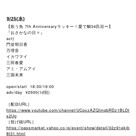
9/25(水)
【歌う魚 7th Anniversaryラッキー！愛で鯛34匹目〜】
『おさかなの日々』
act)
門並明日香
万理音
イカワマイ
三田春愛
アミ・アムアイ
三国未来
open/start 18:30/19:00
adv/day ¥2500(1d別)
［配信URL］
https://www.youtube.com/channel/UCpxzAZQlmqbRDz1BLDt
s2Ug
［投げ銭URL］
https://passmarket.yahoo.co.jp/event/show/detail/02z91ekib
8t31.html