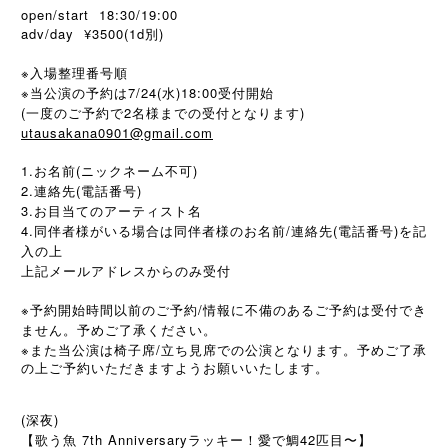
open/start 18:30/19:00
adv/day ¥3500(1d別)
※入場整理番号順
※当公演の予約は7/24(水)18:00受付開始
(一度のご予約で2名様までの受付となります)
utausakana0901@gmail.com
1.お名前(ニックネーム不可)
2.連絡先(電話番号)
3.お目当てのアーティスト名
4.同伴者様がいる場合は同伴者様のお名前/連絡先(電話番号)を記
入の上
上記メールアドレスからのみ受付
※予約開始時間以前のご予約/情報に不備のあるご予約は受付でき
ません。予めご了承ください。
※
/
また当公演は椅子席
立ち見席での公演となります。予めご了承
の上ご予約いただきますようお願いいたします。
(深夜)
【歌う魚 7th Anniversaryラッキー！愛で鯛42匹目〜】