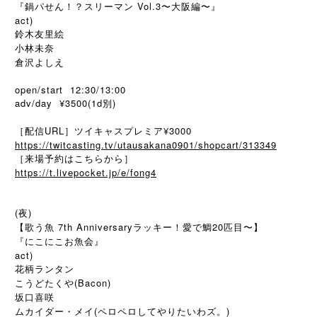
『鍋パせん！？スリーマン Vol.3〜大阪編〜』
act)
鈴木友里絵
小林未奈
倉沢よしえ
open/start 12:30/13:00
adv/day ¥3500(1d別)
［配信URL］ツイキャスプレミア¥3000
https://twitcasting.tv/utausakana0901/shopcart/313349
［来場予約はこちらから］
https://t.livepocket.jp/e/fong4
(夜)
【歌う魚 7th Anniversaryラッキー！愛で鯛20匹目〜】
『にこにこお魚会』
act)
花柄ランタン
こうどたくや(Bacon)
坂口喜咲
ムカイダー・メイ(ペロペロしてやりたいわズ。)