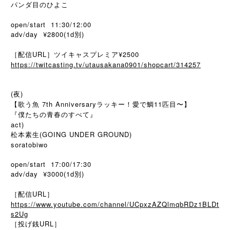
パンダ目のひよこ
open/start 11:30/12:00
adv/day ¥2800(1d別)
［配信URL］ツイキャスプレミア¥2500
https://twitcasting.tv/utausakana0901/shopcart/314257
(夜)
【歌う魚 7th Anniversaryラッキー！愛で鯛11匹目〜】
『僕たちの青春のすべて』
act)
松本素生(GOING UNDER GROUND)
soratobiwo
open/start 17:00/17:30
adv/day ¥3000(1d別)
［配信URL］
https://www.youtube.com/channel/UCpxzAZQlmqbRDz1BLDt
s2Ug
［投げ銭URL］