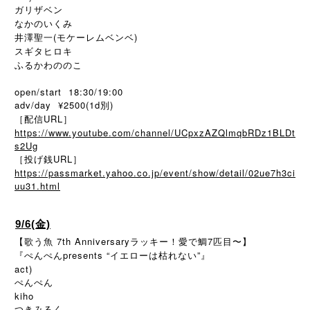
ガリザベン
なかのいくみ
井澤聖一(モケーレムベンベ)
スギタヒロキ
ふるかわののこ
open/start 18:30/19:00
adv/day ¥2500(1d別)
［配信URL］
https://www.youtube.com/channel/UCpxzAZQlmqbRDz1BLDt
s2Ug
［投げ銭URL］
https://passmarket.yahoo.co.jp/event/show/detail/02ue7h3ci
uu31.html
9/6(金)
【歌う魚 7th Anniversaryラッキー！愛で鯛7匹目〜】
『ぺんぺんpresents “イエローは枯れない”』
act)
ぺんぺん
kiho
つきみるく