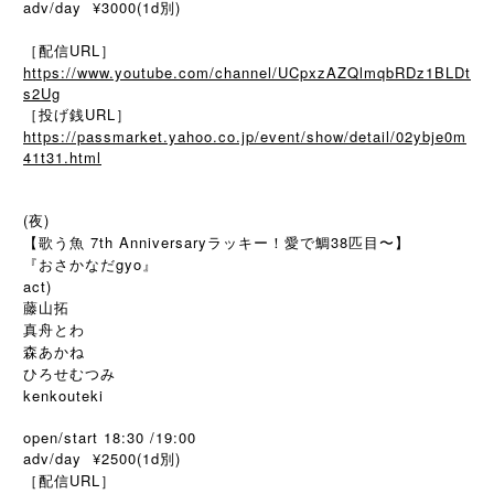
adv/day ¥3000(1d別)
［配信URL］
https://www.youtube.com/channel/UCpxzAZQlmqbRDz1BLDt
s2Ug
［投げ銭URL］
https://passmarket.yahoo.co.jp/event/show/detail/02ybje0m
41t31.html
(夜)
【歌う魚 7th Anniversaryラッキー！愛で鯛38匹目〜】
『おさかなだgyo』
act)
藤山拓
真舟とわ
森あかね
ひろせむつみ
kenkouteki
open/start 18:30 /19:00
adv/day ¥2500(1d別)
［配信URL］