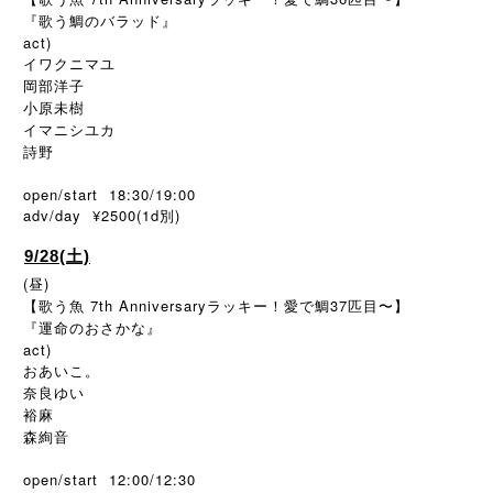
『歌う鯛のバラッド』
act)
イワクニマユ
岡部洋子
小原未樹
イマニシユカ
詩野
open/start 18:30/19:00
adv/day ¥2500(1d
)
別
9/28(土)
(昼)
【歌う魚 7th Anniversaryラッキー！愛で鯛37匹目〜】
『運命のおさかな』
act)
おあいこ。
奈良ゆい
裕麻
森絢音
open/start 12:00/12:30