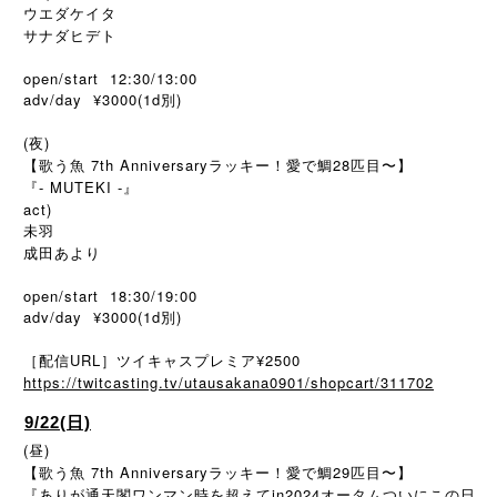
ウエダケイタ
サナダヒデト
open/start 12:30/13:00
adv/day ¥3000(1d
)
別
(夜)
【歌う魚 7th Anniversaryラッキー！愛で鯛28匹目〜】
『- MUTEKI -』
act)
未羽
成田あより
open/start 18:30/19:00
adv/day ¥3000(1d別)
［配信URL］ツイキャスプレミア¥2500
https://twitcasting.tv/utausakana0901/shopcart/311702
9/22(日)
(昼)
【歌う魚 7th Anniversaryラッキー！愛で鯛29匹目〜】
『ありが通天閣ワンマン時を超えてin2024オータムついにこの日