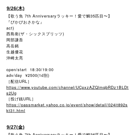
9/26(木)
【歌う魚 7th Anniversaryラッキー！愛で鯛35匹目〜】
『ぴかぴおさかな』
act)
西島衛(ザ・シックスブリッツ)
岡部謙吾
高岳銘
生越優花
沖崎太亮
open/start 18:30/19:00
adv/day ¥2500(1d別)
［配信URL］
https://www.youtube.com/channel/UCpxzAZQlmqbRDz1BLDt
s2Ug
［投げ銭URL］
https://passmarket.yahoo.co.jp/event/show/detail/024it892s
kt31.html
9/27(金)
【歌う魚 7th Anniversaryラッキー！愛で鯛36匹目〜】