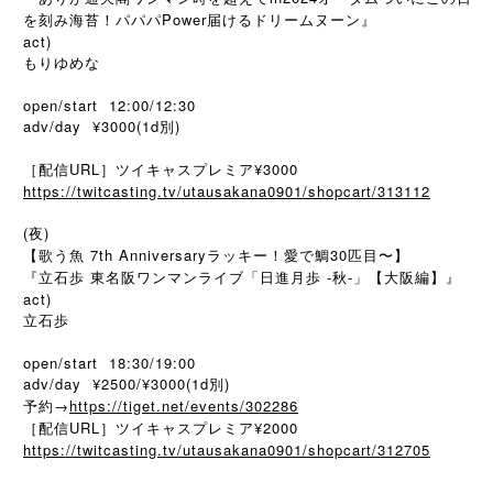
を刻み海苔！パパパPower届けるドリームヌーン』
act)
もりゆめな
open/start 12:00/12:30
adv/day ¥3000(1d別)
［配信URL］ツイキャスプレミア¥3000
https://twitcasting.tv/utausakana0901/shopcart/313112
(夜)
【歌う魚 7th Anniversaryラッキー！愛で鯛30匹目〜】
『立石歩 東名阪ワンマンライブ「日進月歩 -秋-」【大阪編】』
act)
立石歩
open/start 18:30/19:00
adv/day ¥2500/¥3000(1d別)
予約→
https://tiget.net/events/302286
［配信URL］ツイキャスプレミア¥2000
https://twitcasting.tv/utausakana0901/shopcart/312705