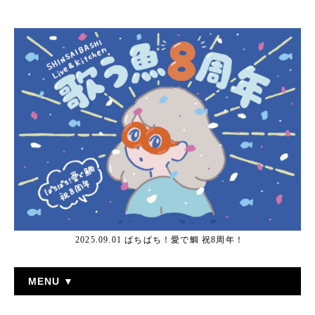
2025.09.01 ぱちぱち！愛で鯛 祝8周年！
MENU ▼