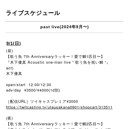
ライブスケジュール
past live(2024年9月〜)
9/1(日)
(昼)
【歌う魚 7th Anniversaryラッキー！愛で鯛1匹目〜】
『木下優真 Acoustic one-man live “ 歌う魚を祝い鯛 “』
act)
木下優真
open/start 12:00/12:30
adv/day ¥3500/¥4000(1d別)
［配信URL］ツイキャスプレミア¥3000
https://twitcasting.tv/utausakana0901/shopcart/313511
(夜)
【歌う魚 7th Anniversaryラッキー！愛で鯛2匹目〜】