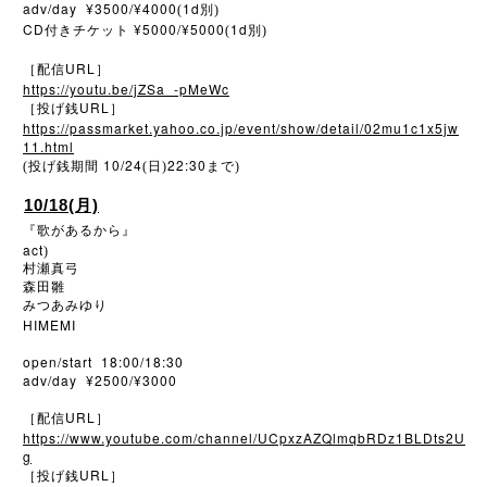
adv/day ¥3500/¥4000
1d
(
別)
CD
¥5000/¥5000
1d
付きチケット
(
別)
URL
［配信
］
https://youtu.be/jZSa_-pMeWc
URL
［投げ銭
］
https://passmarket.yahoo.co.jp/event/show/detail/02mu1c1x5jw
11.html
10/24
22:30
(投げ銭期間
(日)
まで)
10/18(月)
『歌があるから』
act
)
村瀬真弓
森田雛
みつあみゆり
HIMEMI
open/start 18:00/18:30
adv/day ¥2500/¥3000
URL
［配信
］
https://www.youtube.com/channel/UCpxzAZQlmqbRDz1BLDts2U
g
URL
［投げ銭
］