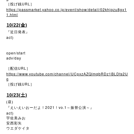
URL
［投げ銭
］
https://passmarket.yahoo.co.jp/event/show/detail/02khjqzu8gx1
1.html
10/22(金)
『近日発表』
act
)
open/start
adv/day
URL
［配信
］
https://www.youtube.com/channel/UCpxzAZQlmqbRDz1BLDts2U
g
URL
［投げ銭
］
10/23(土)
(昼)
2021
vo.1
『えいえいおーだよ！
！
～振替公演～』
act
)
宇佐美みお
安西彩矢
ウエダケイタ