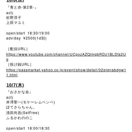
-
2
-
『青と赤
第
章
』
act
)
杉野淳子
上田マユミ
open/start 18:30/19:00
adv/day ¥2500
1d
(
別)
URL
［配信
］
https://www.youtube.com/channel/UCpxzAZQlmqbRDz1BLDts2U
g
URL
［投げ銭
］
https://passmarket.yahoo.co.jp/event/show/detail/02qiqnabdgw1
1.html
10/7(木)
『おさかな会』
act
)
井澤聖一(モケーレムベンベ)
ぽてさらちゃん。
SetFree
清田尚吾(
)
ふるかわののこ
open/start 18:00/18:30