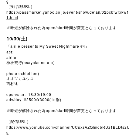
g
URL
［投げ銭
］
https://passmarket.yahoo.co.jp/event/show/detail/02pcbfwrxkw1
1.html
open/start
※
時短が解除された為
時間が変更となっております
10/30(土)
airlie presents My Sweet Nightmare #4
『
』
act
)
airlie
asayake no ato
神社宏行(
)
photo exhibition
)
オオツカユウコ
西村述
open/start 18:30/19:00
adv/day ¥2500/¥3000
1d
(
別)
open/start
※
時短が解除された為
時間が変更となっております
URL
［配信
］
https://www.youtube.com/channel/UCpxzAZQlmqbRDz1BLDts2U
g