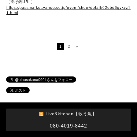
URL
［投げ銭
］
https://passmarket.yahoo.co.jp/event/show/detail/02ebd6gvkvz1
1.html
1
2
»
Live&kitchen【歌う魚】
080-4019-8442