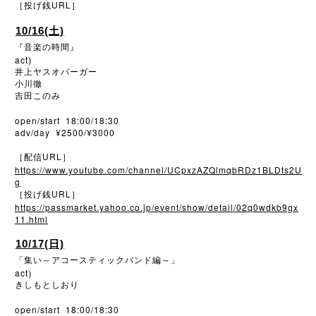
URL
［投げ銭
］
10/16(土)
『音楽の時間』
act
)
井上ヤスオバーガー
小川徹
吉田このみ
open/start 18:00/18:30
adv/day ¥2500/¥3000
URL
［配信
］
https://www.youtube.com/channel/UCpxzAZQlmqbRDz1BLDts2U
g
URL
［投げ銭
］
https://passmarket.yahoo.co.jp/event/show/detail/02q0wdkb9gx
11.html
10/17(日)
「集い～アコースティックバンド編～」
act
)
きしもとしおり
open/start 18:00/18:30