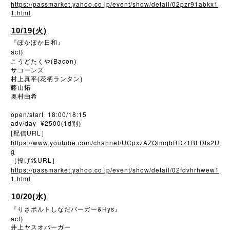
https://passmarket.yahoo.co.jp/event/show/detail/02pzr91abkx1
1.html
10/19(火)
『ぽかぽか日和』
act
)
Bacon
こうどたくや(
)
サコーンズ
村上真平(花柄ランタン)
藤山拓
奥村由希
open/start 18:00/18:15
adv/day ¥2500
1d
(
別)
URL
[配信
］
https://www.youtube.com/channel/UCpxzAZQlmqbRDz1BLDts2U
g
URL
［投げ銭
］
https://passmarket.yahoo.co.jp/event/show/detail/02fdvhrhwew1
1.html
10/20(水)
&Hys
『りさボルトしなだバーガー
』
act
)
井上ヤスオバーガー