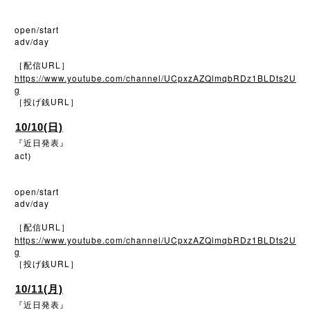
open/start
adv/day
URL
［配信
］
https://www.youtube.com/channel/UCpxzAZQlmqbRDz1BLDts2U
g
URL
［投げ銭
］
10/10(日)
『近日発表』
act
)
open/start
adv/day
URL
［配信
］
https://www.youtube.com/channel/UCpxzAZQlmqbRDz1BLDts2U
g
URL
［投げ銭
］
10/11(月)
『近日発表』