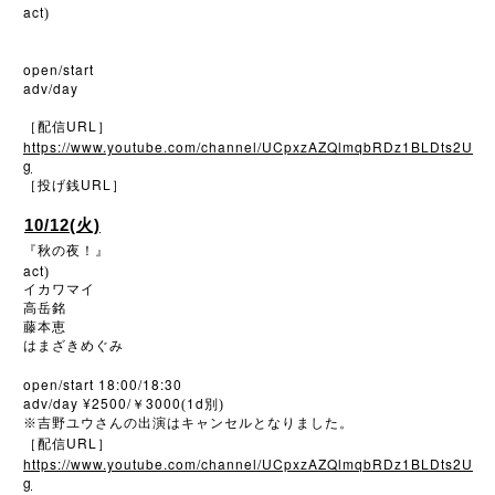
act
)
open/start
adv/day
URL
［配信
］
https://www.youtube.com/channel/UCpxzAZQlmqbRDz1BLDts2U
g
URL
［投げ銭
］
10/12(火)
『秋の夜！』
act
)
イカワマイ
高岳銘
藤本恵
はまざきめぐみ
open/start 18:00/18:30
adv/day ¥2500/
3000
1d
￥
(
別)
※
吉野ユウさんの出演はキャンセルとなりました。
URL
［配信
］
https://www.youtube.com/channel/UCpxzAZQlmqbRDz1BLDts2U
g