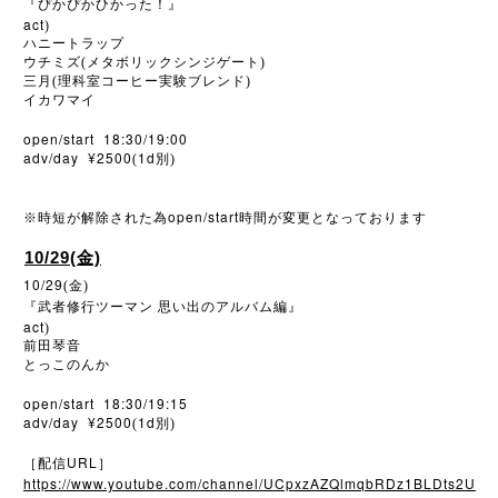
『ぴかぴかひかった！』
act
)
ハニートラップ
ウチミズ(メタボリックシンジゲート)
三月(理科室コーヒー実験ブレンド)
イカワマイ
open/start 18:30/19:00
adv/day ¥2500
1d
(
別)
open/start
※
時短が解除された為
時間が変更となっております
10/29(金)
10/29
(金)
『武者修行ツーマン
思い出のアルバム編』
act
)
前田琴音
とっこのんか
open/start 18:30/19:15
adv/day ¥2500
1d
(
別)
URL
［配信
］
https://www.youtube.com/channel/UCpxzAZQlmqbRDz1BLDts2U