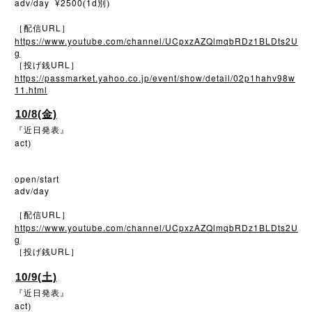
adv/day ¥2500
1d
(
別)
URL
［配信
］
https://www.youtube.com/channel/UCpxzAZQlmqbRDz1BLDts2U
g
URL
［投げ銭
］
https://passmarket.yahoo.co.jp/event/show/detail/02p1hahv98w
11.html
10/8(金)
『近日発表』
act
)
open/start
adv/day
URL
［配信
］
https://www.youtube.com/channel/UCpxzAZQlmqbRDz1BLDts2U
g
URL
［投げ銭
］
10/9(土)
『近日発表』
act
)