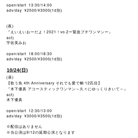
open/start 13:30/14:00
adv/day ¥2500/¥3000
1d
(
別)
(夜)
2021
vo.2
『えいえいおーだよ！
！
ー緊急プチワンマンー』
act
)
宇佐美みお
open/start 18:00/18:30
adv/day ¥2500/¥3000
1d
(
別)
10/24(日)
(昼)
4th Anniversary
12
【歌う魚
それでも愛で鯛
匹目】
『木下優真
アコースティックワンマン～久々にゆっくりきいて～』
act
)
木下優真
open/start 12:30/13:00
adv/day ¥3000/¥3500
1d
(
別)
※
配信はありません
9/12
※
当公演は
の延期公演となります