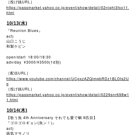
URL
［投げ銭
］
https://passmarket.yahoo.co.jp/event/show/detail/02njqhi3fxx11.
html
10/13(水)
Reunion Blues
『
』
act
)
山口こうじ
和製ケビン
open/start 18:00/18:30
adv/day ¥3000/¥3500
1d
(
別)
URL
［配信
］
https://www.youtube.com/channel/UCpxzAZQlmqbRDz1BLDts2U
g
URL
［投げ銭
］
https://passmarket.yahoo.co.jp/event/show/detail/0229snr698w1
1.html
10/14(木)
4th Anniversary
9
【歌う魚
それでも愛で鯛
匹目】
『ゴロゴロギョン(魚ン！)』
act
)
病気マサノリ