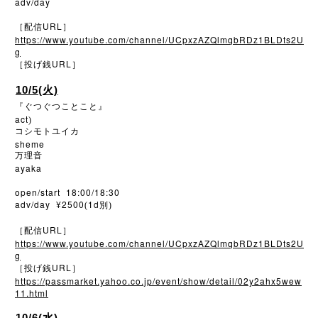
adv/day
URL
［配信
］
https://www.youtube.com/channel/UCpxzAZQlmqbRDz1BLDts2U
g
URL
［投げ銭
］
10/5(火)
『ぐつぐつことこと』
act
)
コシモトユイカ
sheme
万理音
ayaka
open/start 18:00/18:30
adv/day ¥2500
1d
(
別)
URL
［配信
］
https://www.youtube.com/channel/UCpxzAZQlmqbRDz1BLDts2U
g
URL
［投げ銭
］
https://passmarket.yahoo.co.jp/event/show/detail/02y2ahx5wew
11.html
10/6(水)