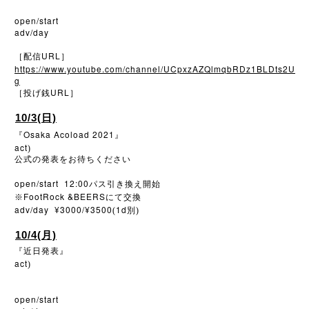
open/start
adv/day
URL
［配信
］
https://www.youtube.com/channel/UCpxzAZQlmqbRDz1BLDts2U
g
URL
［投げ銭
］
10/3(日)
Osaka Acoload 2021
『
』
act
)
公式の発表をお待ちください
open/start 12:00
パス引き換え開始
FootRock &BEERS
※
にて交換
adv/day ¥3000/¥3500
1d
(
別)
10/4(月)
『近日発表』
act
)
open/start