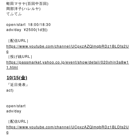
蛭田マサヤ(百回中百回)
岡部洋子(ハレルヤ)
てふてふ
open/start 18:00/18:30
adv/day ¥2500
1d
(
別)
URL
［配信
］
https://www.youtube.com/channel/UCpxzAZQlmqbRDz1BLDts2U
g
URL
［投げ銭
］
https://passmarket.yahoo.co.jp/event/show/detail/020xhjn3a8w1
1.html
10/15(金)
『近日発表』
act
)
open/start
adv/day
URL
［配信
］
https://www.youtube.com/channel/UCpxzAZQlmqbRDz1BLDts2U
g