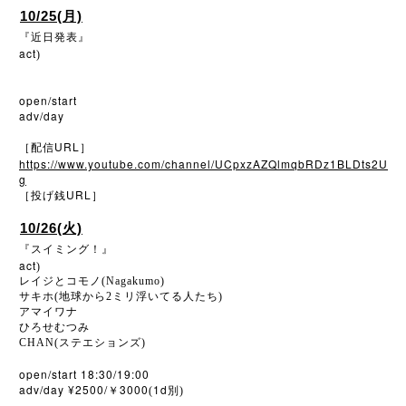
10/25(月)
『近日発表』
act
)
open/start
adv/day
URL
［配信
］
https://www.youtube.com/channel/UCpxzAZQlmqbRDz1BLDts2U
g
URL
［投げ銭
］
10/26(火)
『スイミング！』
act
)
レイジとコモノ(Nagakumo)
サキホ(地球から2ミリ浮いてる人たち)
アマイワナ
ひろせむつみ
CHAN(ステエションズ)
open/start 18:30/19:00
adv/day ¥2500/
3000
1d
￥
(
別)