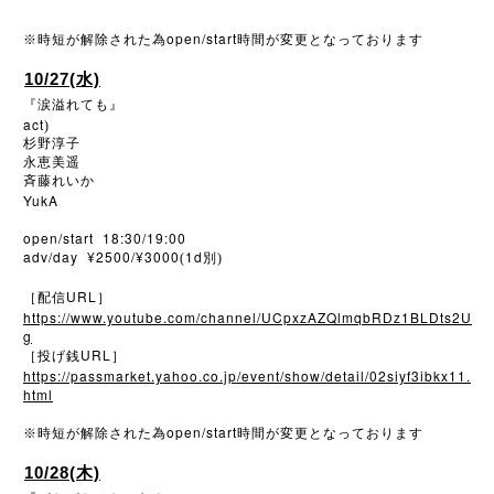
open/start
※
時短が解除された為
時間が変更となっております
10/27(水)
『涙溢れても』
act
)
杉野淳子
永恵美遥
斉藤れいか
YukA
open/start 18:30/19:00
adv/day ¥2500/¥3000
1d
(
別)
URL
［配信
］
https://www.youtube.com/channel/UCpxzAZQlmqbRDz1BLDts2U
g
URL
［投げ銭
］
https://passmarket.yahoo.co.jp/event/show/detail/02siyf3ibkx11.
html
open/start
※
時短が解除された為
時間が変更となっております
10/28(木)