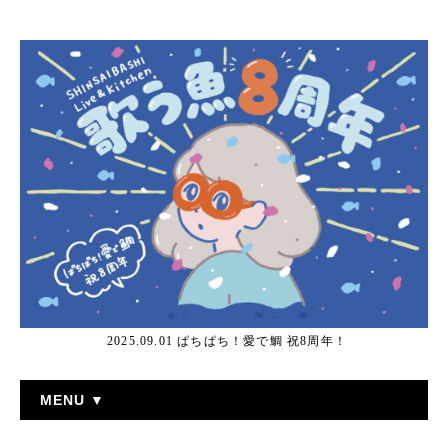
2025.09.01 ぱちぱち！愛で鯛 祝8周年！
MENU ▼