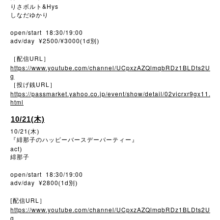
&Hys
りさボルト
しなだゆかり
open/start 18:30/19:00
adv/day ¥2500/¥3000
1d
(
別)
URL
［配信
］
https://www.youtube.com/channel/UCpxzAZQlmqbRDz1BLDts2U
g
URL
［投げ銭
］
https://passmarket.yahoo.co.jp/event/show/detail/02vicrxr9gx11.
html
10/21(木)
10/21
(木)
『緋那子のハッピーバースデーパーティー』
act
)
緋那子
open/start 18:30/19:00
adv/day ¥2800
1d
(
別)
URL
[配信
］
https://www.youtube.com/channel/UCpxzAZQlmqbRDz1BLDts2U
g