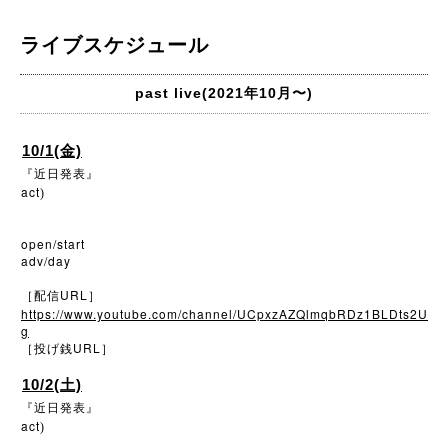
ライブスケジュール
past live(2021年10月〜)
10/1(金)
『近日発表』
act
)
open/start
adv/day
URL
［配信
］
https://www.youtube.com/channel/UCpxzAZQlmqbRDz1BLDts2U
g
URL
［投げ銭
］
10/2(土)
『近日発表』
act
)