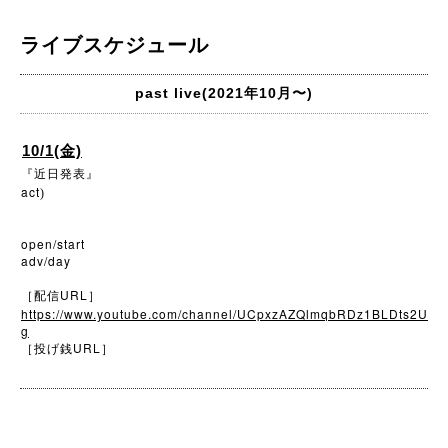
ライブスケジュール
past live(2021年10月〜)
10/1(金)
『近日発表』
act
)
open/start
adv/day
URL
［配信
］
https://www.youtube.com/channel/UCpxzAZQlmqbRDz1BLDts2U
g
URL
［投げ銭
］