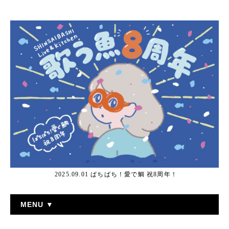
2025.09.01 ぱちぱち！愛で鯛 祝8周年！
MENU ▼