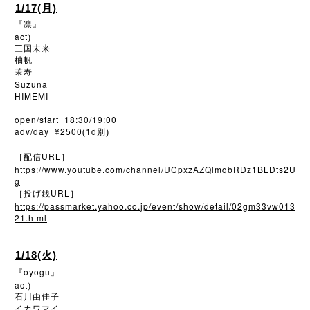
1/17(月)
『凛』
act
)
三国未来
柚帆
茉寿
Suzuna
HIMEMI
open/start 18:30/19:00
adv/day ¥2500
1d
(
別)
URL
［配信
］
https://www.youtube.com/channel/UCpxzAZQlmqbRDz1BLDts2U
g
URL
［投げ銭
］
https://passmarket.yahoo.co.jp/event/show/detail/02gm33vw013
21.html
1/18(火)
oyogu
『
』
act
)
石川由佳子
イカワマイ