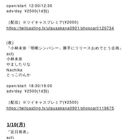
open/start 12:00/12:30
adv/day ¥2500
1d
(
別)
¥2000
［配信］※ツイキャスプレミア(
)
https://twitcasting.tv/utausakana0901/shopcart/120734
(夜)
『小林未奈「明晰シンパシー」勝手にリリースおめでとう企画』
act
)
小林未奈
やましたりな
Nachika
とっこのんか
open/start 18:30/19:00
adv/day ¥2500
1d
(
別)
¥2500
［配信］※ツイキャスプレミア(
)
https://twitcasting.tv/utausakana0901/shopcart/119675
1/10(月)
『近日発表』
act
)