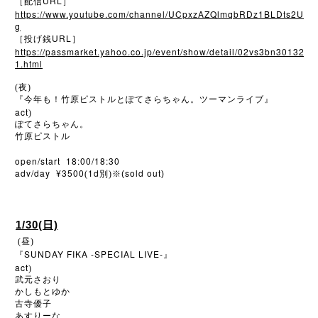
URL
［配信
］
https://www.youtube.com/channel/UCpxzAZQlmqbRDz1BLDts2U
g
URL
［投げ銭
］
https://passmarket.yahoo.co.jp/event/show/detail/02vs3bn30132
1.html
(夜)
『今年も！竹原ピストルとぽてさらちゃん。ツーマンライブ』
act
)
ぽてさらちゃん。
竹原ピストル
open/start 18:00/18:30
adv/day ¥3500
1d
sold out
(
別)
※
(
)
1/30(日)
(昼)
SUNDAY FIKA -SPECIAL LIVE-
『
』
act
)
武元さおり
かしもとゆか
古寺優子
あすりーな