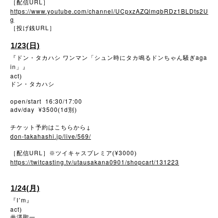
URL
［配信
］
https://www.youtube.com/channel/UCpxzAZQlmqbRDz1BLDts2U
g
URL
［投げ銭
］
1/23(日)
aga
『ドン・タカハシ
ワンマン「シュン時にタカ鳴るドンちゃん騒ぎ
in
」』
act
)
ドン・タカハシ
open/start 16:30/17:00
adv/day ¥3500
1d
(
別)
↓
チケット予約はこちらから
don-takahashi.jp/live/569/
URL
¥3000
［配信
］※ツイキャスプレミア(
)
https://twitcasting.tv/utausakana0901/shopcart/131223
1/24(月)
I
m
『
’
』
act
)
井澤聖一