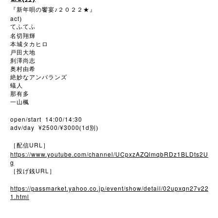
『新年唄の饗宴♪２０２２★』
act
)
てふてふ
名切翔輝
本城タカヒロ
戸田大地
刹澤尚志
奥村由希
絶妙なアンバランズ
蟻人
那有多
一山楓
open/start 14:00/14:30
adv/day ¥2500/¥3000
1d
(
別)
URL
［配信
］
https://www.youtube.com/channel/UCpxzAZQlmqbRDz1BLDts2U
g
URL
［投げ銭
］
https://passmarket.yahoo.co.jp/event/show/detail/02upxqn27v22
1.html