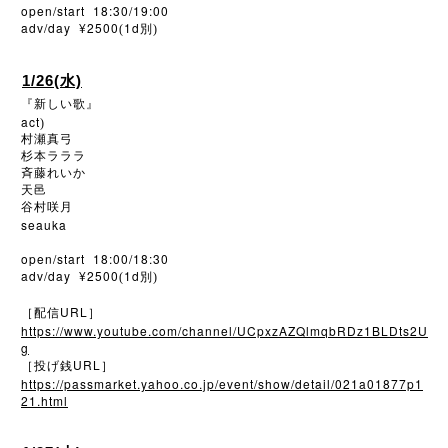
open/start 18:30/19:00
adv/day ¥2500
1d
(
別)
1/26(水)
『新しい歌』
act
)
村瀬真弓
杉本ラララ
斉藤れいか
天邑
谷村咲月
seauka
open/start 18:00/18:30
adv/day ¥2500
1d
(
別)
URL
［配信
］
https://www.youtube.com/channel/UCpxzAZQlmqbRDz1BLDts2U
g
URL
［投げ銭
］
https://passmarket.yahoo.co.jp/event/show/detail/021a01877p1
21.html