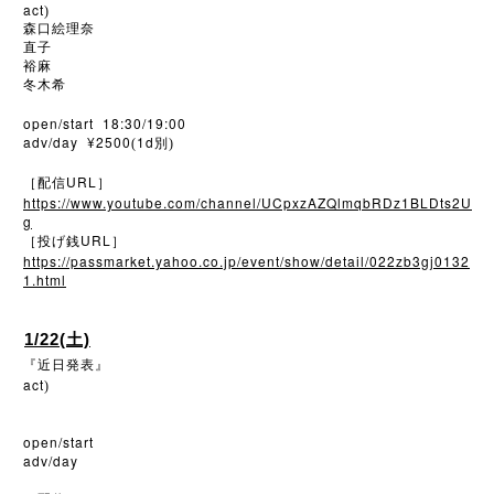
act
)
森口絵理奈
直子
裕麻
冬木希
open/start 18:30/19:00
adv/day ¥2500
1d
(
別)
URL
［配信
］
https://www.youtube.com/channel/UCpxzAZQlmqbRDz1BLDts2U
g
URL
［投げ銭
］
https://passmarket.yahoo.co.jp/event/show/detail/022zb3gj0132
1.html
1/22(土)
『近日発表』
act
)
open/start
adv/day