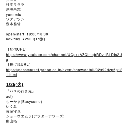
杉本ラララ
刹澤尚志
yunomiu
ワダアツシ
森本雅哲
open/start 18:00/18:30
adv/day ¥2500
1d
(
別)
URL
［配信
］
https://www.youtube.com/channel/UCpxzAZQlmqbRDz1BLDts2U
g
URL
［投げ銭
］
https://passmarket.yahoo.co.jp/event/show/detail/02s92dzp6p12
1.html
1/25(火)
『バスの行き先』
act
)
Easycome
ちーかま(
)
いくみ
佐藤守晃
ショーウエムラ(アフターアワーズ)
藤山拓