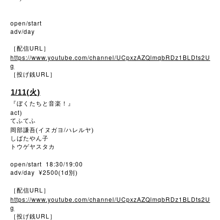
open/start
adv/day
URL
［配信
］
https://www.youtube.com/channel/UCpxzAZQlmqbRDz1BLDts2U
g
URL
［投げ銭
］
1/11(火)
『ぼくたちと音楽！』
act
)
てふてふ
/
岡部謙吾(イヌガヨ
ハレルヤ)
しばたやん子
トウゲヤスタカ
open/start 18:30/19:00
adv/day ¥2500
1d
(
別)
URL
［配信
］
https://www.youtube.com/channel/UCpxzAZQlmqbRDz1BLDts2U
g
URL
［投げ銭
］