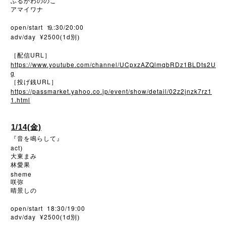
ふるかわののこ
アマイワナ
open/start
:30/20:00
⒚
adv/day ¥2500
1d
(
別)
URL
［配信
］
https://www.youtube.com/channel/UCpxzAZQlmqbRDz1BLDts2U
g
URL
［投げ銭
］
https://passmarket.yahoo.co.jp/event/show/detail/02z2jnzk7rz1
1.html
1/14(金)
『音を鳴らして』
act
)
大東まみ
林愛果
sheme
咲弥
晴景しの
open/start 18:30/19:00
adv/day ¥2500
1d
(
別)