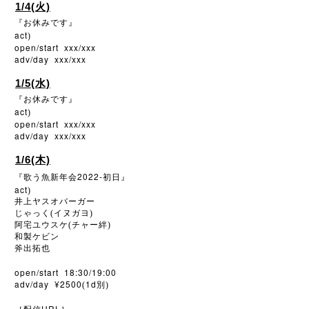
1/4(火)
『お休みです』
act
)
open/start xxx/xxx
adv/day xxx/xxx
1/5(水)
『お休みです』
act
)
open/start xxx/xxx
adv/day xxx/xxx
1/6(木)
2022-
『歌う魚新年会
初日』
act
)
井上ヤスオバーガー
じゃっく(イヌガヨ)
阿宅ユウスケ(チャー絆)
和製ケビン
斧出拓也
open/start 18:30/19:00
adv/day ¥2500
1d
(
別)
URL