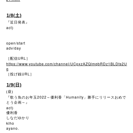
1/8(土)
『近日発表』
act
)
open/start
adv/day
URL
［配信
］
https://www.youtube.com/channel/UCpxzAZQlmqbRDz1BLDts2U
g
URL
［投げ銭
］
1/9(日)
(昼)
2022
Humanity
『歌う魚のお年玉
～優利香「
」勝手にリリースおめで
とう企画～』
act
)
優利香
しなだゆかり
kiho
ayano.