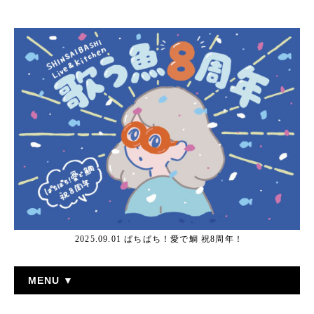
2025.09.01 ぱちぱち！愛で鯛 祝8周年！
MENU ▼