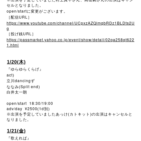
※
出演を予定していました村上真平さん、高岳銘さんの出演はキャン
セルとなりました。
open/start
に変更がございます。
URL
［配信
］
https://www.youtube.com/channel/UCpxzAZQlmqbRDz1BLDts2U
g
URL
［投げ銭
］
https://passmarket.yahoo.co.jp/event/show/detail/02qa258qt622
1.html
1/20(木)
『ゆらゆらくらげ』
act
)
dancing
立川
ず
Split end
ななみ(
)
白井太一朗
open/start 18:30/19:00
adv/day ¥2500
1d
(
別)
※
出演を予定していましたあっけ(カトキット)の出演はキャンセルと
なりました。
1/21(金)
『歌えれば』