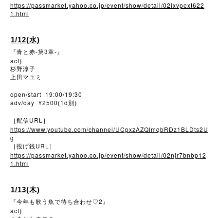
https://passmarket.yahoo.co.jp/event/show/detail/02ixvpext622
1.html
1/12(水)
-
3
-
『青と赤
第
章
』
act
)
杉野淳子
上田マユミ
open/start 19:00/19:30
adv/day ¥2500
1d
(
別)
URL
［配信
］
https://www.youtube.com/channel/UCpxzAZQlmqbRDz1BLDts2U
g
URL
［投げ銭
］
https://passmarket.yahoo.co.jp/event/show/detail/02njr7bnbp12
1.html
1/13(木)
2
『今年も歌う魚で待ち合わせ♡
』
act
)