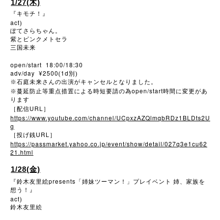
1/27(木)
『キモチ！』
act
)
ぽてさらちゃん。
紫とピンクメトセラ
三国未来
open/start 18:00/18:30
adv/day ¥2500
1d
(
別)
※
石庭未来さんの出演がキャンセルとなりました。
open/start
※
蔓延防止等重点措置による時短要請の為
時間に変更があ
ります
URL
［配信
］
https://www.youtube.com/channel/UCpxzAZQlmqbRDz1BLDts2U
g
URL
［投げ銭
］
https://passmarket.yahoo.co.jp/event/show/detail/027q3e1cu62
21.html
1/28(金)
presents
『鈴木友里絵
「姉妹ツーマン！」プレイベント
姉、家族を
想う！』
act
)
鈴木友里絵