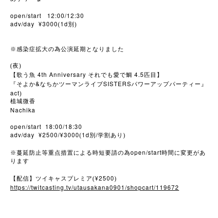
open/start 12:00/12:30
adv/day ¥3000
1d
(
別)
※
感染症拡大の為公演延期となりました
(夜)
4th Anniversary
4.5
【歌う魚
それでも愛で鯛
匹目】
&
SISTERS
『そよか
なちかツーマンライブ
パワーアップパーティー』
act
)
植城微香
Nachika
open/start 18:00/18:30
adv/day ¥2500/¥3000
1d
/
(
別
学割あり)
open/start
※
蔓延防止等重点措置による時短要請の為
時間に変更があ
ります
¥2500
【配信】ツイキャスプレミア(
)
https://twitcasting.tv/utausakana0901/shopcart/119672