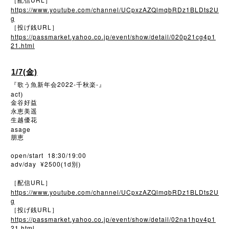
［配信
］
https://www.youtube.com/channel/UCpxzAZQlmqbRDz1BLDts2U
g
URL
［投げ銭
］
https://passmarket.yahoo.co.jp/event/show/detail/020p21cg4p1
21.html
1/7(金)
2022-
-
『歌う魚新年会
千秋楽
』
act
)
金谷好益
永恵美遥
生越優花
asage
朋恵
open/start 18:30/19:00
adv/day ¥2500
1d
(
別)
URL
［配信
］
https://www.youtube.com/channel/UCpxzAZQlmqbRDz1BLDts2U
g
URL
［投げ銭
］
https://passmarket.yahoo.co.jp/event/show/detail/02na1hpv4p1
21.html