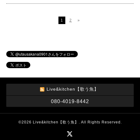
1
2
»
Live&kitchen【歌う魚】
080-4019-8442
©2026
Live&kitchen【歌う魚】
. All Rights Reserved.