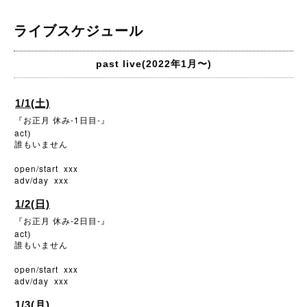
ライブスケジュール
past live(2022年1月〜)
1/1(土)
-1
-
『お正月
休み
日目
』
act
)
誰もいません
open/start xxx
adv/day xxx
1/2(日)
-2
-
『お正月
休み
日目
』
act
)
誰もいません
open/start xxx
adv/day xxx
1/3(月)