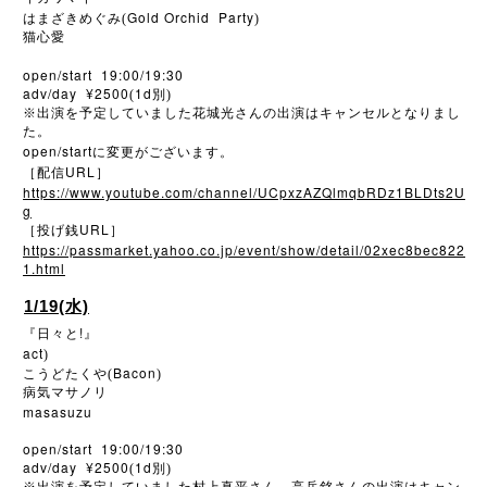
Gold Orchid Party
はまざきめぐみ(
)
猫心愛
open/start 19:00/19:30
adv/day ¥2500
1d
(
別)
※
出演を予定していました花城光さんの出演はキャンセルとなりまし
た。
open/start
に変更がございます。
URL
［配信
］
https://www.youtube.com/channel/UCpxzAZQlmqbRDz1BLDts2U
g
URL
［投げ銭
］
https://passmarket.yahoo.co.jp/event/show/detail/02xec8bec822
1.html
1/19(水)
!
『日々と
』
act
)
Bacon
こうどたくや(
)
病気マサノリ
masasuzu
open/start 19:00/19:30
adv/day ¥2500
1d
(
別)