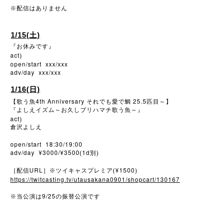
※
配信はありません
1/15(土)
『お休みです』
act
)
open/start xxx/xxx
adv/day xxx/xxx
1/16(日)
4th Anniversary
25.5
【歌う魚
それでも愛で鯛
匹目～】
『よしえイズム～お久しブリハマチ歌う魚～』
act
)
倉沢よしえ
open/start 18:30/19:00
adv/day ¥3000/¥3500
1d
(
別)
URL
¥1500
［配信
］※ツイキャスプレミア(
)
https://twitcasting.tv/utausakana0901/shopcart/130167
9/25
※
当公演は
の振替公演です