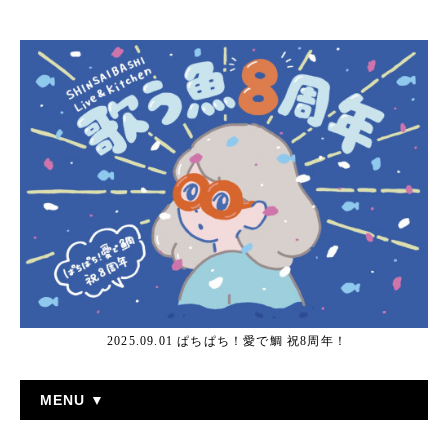
2025.09.01 ぱちぱち！愛で鯛 祝8周年！
MENU ▼