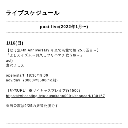
ライブスケジュール
past live(2022年1月〜)
1/16(日)
4th Anniversary
25.5
【歌う魚
それでも愛で鯛
匹目～】
『よしえイズム～お久しブリハマチ歌う魚～』
act
)
倉沢よしえ
open/start 18:30/19:00
adv/day ¥3000/¥3500
1d
(
別)
URL
¥1500
［配信
］※ツイキャスプレミア(
)
https://twitcasting.tv/utausakana0901/shopcart/130167
9/25
※
当公演は
の振替公演です