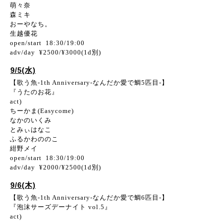
萌々奈
森ミキ
おーやなち。
生越優花
open/start 18:30/19:00
adv/day ¥2500/¥3000(1d別)
9/5(水)
【歌う魚-1th Anniversary-なんだか愛で鯛5匹目-】
『うたのお花』
act)
ちーかま(Easycome)
なかのいくみ
とみぃはなこ
ふるかわののこ
紺野メイ
open/start 18:30/19:00
adv/day ¥2000/¥2500(1d別)
9/6(木)
【歌う魚-1th Anniversary-なんだか愛で鯛6匹目-】
『泡沫サーズデーナイト vol.5』
act)