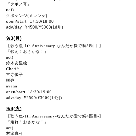
『クボノ宵』
act)
クボケンジ(メレンゲ)
open/start 17:30/18:00
adv/day ¥4500/¥5000(1d別)
9/3(月)
【歌う魚-1th Anniversary-なんだか愛で鯛3匹目-】
『歌え！おさかな！』
act)
鈴木友里絵
Cheri*
古寺優子
咲弥
ayana
open/start 18:30/19:00
adv/day ¥2500/¥3000(1d別)
9/4(火)
【歌う魚-1th Anniversary-なんだか愛で鯛4匹目-】
『走れ！おさかな！』
act)
村瀬真弓