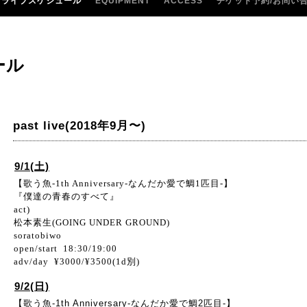
ライブスケジュール
EQUIPMENT
ACCESS
チケット予約/お問い
ール
past live(2018年9月〜)
9/1(土)
【歌う魚-1th Anniversary-なんだか愛で鯛1匹目-】
『僕達の青春のすべて』
act)
松本素生(GOING UNDER GROUND)
soratobiwo
open/start 18:30/19:00
adv/day ¥3000/¥3500(1d別)
9/2(日)
【歌う魚-1th Anniversary-なんだか愛で鯛2匹目-】