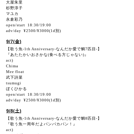
大屋朱里
杉野淳子
マユカ
永倉彩乃
open/start 18:30/19:00
adv/day ¥2500/¥3000(1d別)
9/7(金)
【歌う魚-1th Anniversary-なんだか愛で鯛7匹目-】
『あたたかいおさかな(食べる方じゃない)』
act)
Chima
Mee float
武下詩菜
tsumugi
ぼくひかる
open/start 18:30/19:00
adv/day ¥2500/¥3000(1d別)
9/8(土)
【歌う魚-1th Anniversary-なんだか愛で鯛8匹目-】
『歌う魚一周年だよパンパカパン！』
act)