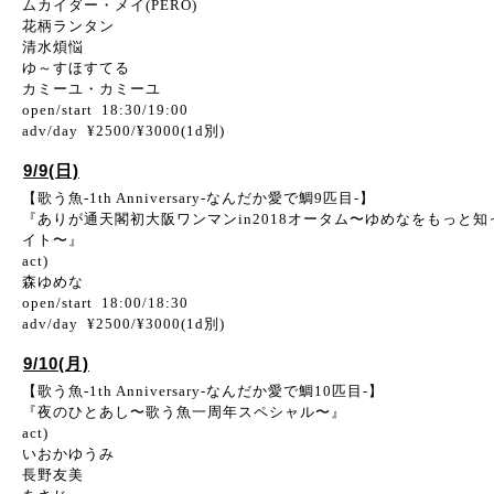
ムカイダー・メイ(PERO)
花柄ランタン
清水煩悩
ゆ～すほすてる
カミーユ・カミーユ
open/start 18:30/19:00
adv/day ¥2500/¥3000(1d別)
9/9(日)
【歌う魚-1th Anniversary-なんだか愛で鯛9匹目-】
『ありが通天閣初大阪ワンマンin2018オータム〜ゆめなをもっと知
イト〜』
act)
森ゆめな
open/start 18:00/18:30
adv/day ¥2500/¥3000(1d別)
9/10(月)
【歌う魚-1th Anniversary-なんだか愛で鯛10匹目-】
『夜のひとあし〜歌う魚一周年スペシャル〜』
act)
いおかゆうみ
長野友美