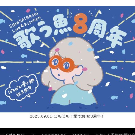
2025.09.01 ぱちぱち！愛で鯛 祝8周年！