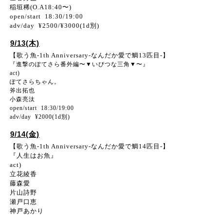
稲垣稀(O.A18:40〜)
open/start 18:30/19:00
adv/day ¥2500/¥3000(1d別)
9/13(木)
【歌う魚-1th Anniversary-なんだか愛で鯛13匹目-】
『進撃のぽてさら番外編〜▼いびつな三角▼〜』
act)
ぽてさらちゃん。
斧出拓也
小森亮汰
open/start 18:30/19:00
adv/day ¥2000(1d別)
9/14(金)
【歌う魚-1th Anniversary-なんだか愛で鯛14匹目-】
『人生はお魚』
act)
立花綾香
藤森愛
片山詩野
瀬戸口恵
神戸あかり