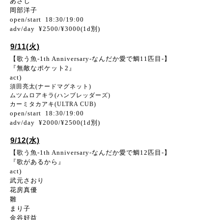
あさじ
岡部洋子
open/start 18:30/19:00
adv/day ¥2500/¥3000(1d別)
9/11(火)
【歌う魚-1th Anniversary-なんだか愛で鯛11匹目-】
『無敵なポケット2』
act)
須田亮太(ナードマグネット)
ムツムロアキラ(ハンブレッダーズ)
カーミタカアキ(ULTRA CUB)
open/start 18:30/19:00
adv/day ¥2000/¥2500(1d別)
9/12(水)
【歌う魚-1th Anniversary-なんだか愛で鯛12匹目-】
『歌があるから』
act)
武元さおり
花房真優
雛
まり子
金谷好益