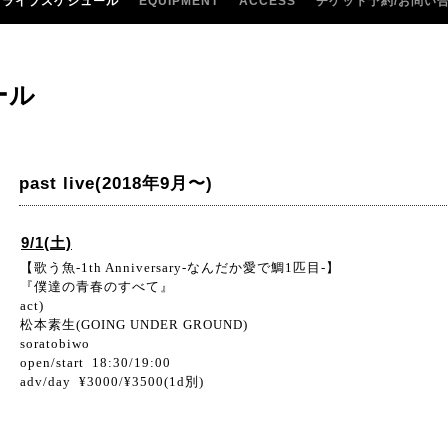
ライブスケジュール
EQUIPMENT
ACCESS
チケット予約/お問い
ール
past live(2018年9月〜)
9/1(土)
【歌う魚-1th Anniversary-なんだか愛で鯛1匹目-】
『僕達の青春のすべて』
act)
松本素生(GOING UNDER GROUND)
soratobiwo
open/start 18:30/19:00
adv/day ¥3000/¥3500(1d別)