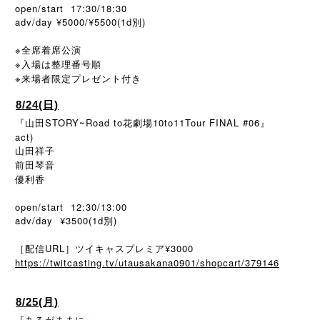
open/start 17:30/18:30
adv/day ¥5000/¥5500(1d別)
※全席着席公演
※入場は整理番号順
※
来場者限定プレゼント付き
8/24(日)
『山田STORY~Road to花劇場10to11Tour FINAL #06』
act)
山田祥子
前田琴音
優利香
open/start 12:30/13:00
adv/day ¥3500(1d別)
［配信URL］ツイキャスプレミア¥3000
https://twitcasting.tv/utausakana0901/shopcart/379146
8/25(月)
『あるがままに』