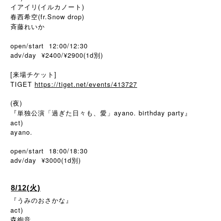
イアイリ(イルカノート)
春西希空(fr.Snow drop)
斉藤れいか
open/start 12:00/12:30
adv/day ¥2400/¥2900(1d別)
[来場チケット]
TIGET
https://tiget.net/events/413727
(夜)
『単独公演「過ぎた日々も、愛」ayano. birthday party』
act)
ayano.
open/start 18:00/18:30
adv/day ¥3000(1d
)
別
8/12(火)
『うみのおさかな』
act)
森絢音