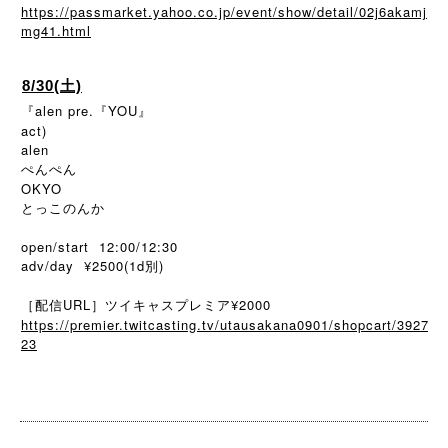
https://passmarket.yahoo.co.jp/event/show/detail/02j6akamj
mg41.html
8/30(土)
『alen pre.『YOU』
act)
alen
ぺんぺん
OKYO
とっこのんか
open/start 12:00/12:30
adv/day ¥2500(1d別)
［配信URL］ツイキャスプレミア¥2000
https://premier.twitcasting.tv/utausakana0901/shopcart/3927
23