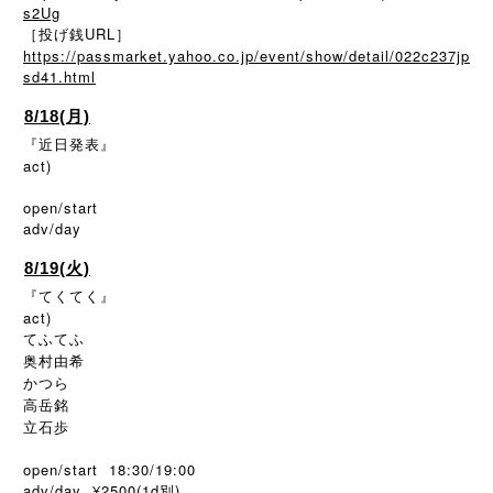
s2Ug
［投げ銭URL］
https://passmarket.yahoo.co.jp/event/show/detail/022c237jp
sd41.html
8/18(月)
『近日発表』
act)
open/start
adv/day
8/19(火)
『てくてく』
act)
てふてふ
奥村由希
かつら
高岳銘
立石歩
open/start 18:30/19:00
adv/day ¥2500(1d別)