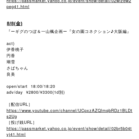
https://passmarket.yahoo.co.jp/event/show/detail/02wizdw2
peg41.html
8/8(金)
『ーギグのつぼ＆一山楓企画ー『女の園コネクション♪大阪編』
act)
伊香桃子
円香
瑚雪
さばちゃん
良美
open/start 18:00/18:20
adv/day ¥2800/¥3300(1d
)
別
［配信URL］
https://www.youtube.com/channel/UCpxzAZQlmqbRDz1BLDt
s2Ug
［投げ銭URL］
https://passmarket.yahoo.co.jp/event/show/detail/02br5b04t
vj41.html