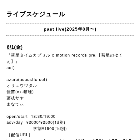
ライブスケジュール
past live(2025年8月〜)
8/1(金)
『彗星タイムカプセル x motion records pre.【彗星のゆく
え】』
act)
azure(acoustic set)
オリュウワタル
佳苗(ex.猫蛙)
藤枝サヤ
まなてぃ
open/start 18:30/19:00
adv/day ¥2000/¥2500(1d別)
学割¥1500(1d別)
［配信URL］