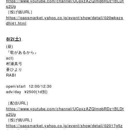
https://www.youtube.com/channel/UCpxzAZQlmqbRDz1BLDt
s2Ug
［投げ銭URL］
https://passmarket.yahoo.co.jp/event/show/detail/020wkezs
dhi41.html
8/2(土)
(昼)
『歌があるから』
act)
村瀬真弓
蒼ひより
RABI
open/start 12:00/12:30
adv/day ¥2500(1d別)
［配信URL］
https://www.youtube.com/channel/UCpxzAZQlmqbRDz1BLDt
s2Ug
［投げ銭URL］
https://passmarket.yahoo.co.jp/event/show/detail/02017g5z