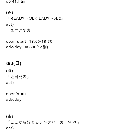
d0j41.html
(夜)
『READY FOLK LADY vol.2』
act)
ニューアヤカ
open/start 18:00/18:30
adv/day ¥3500(1d
)
別
8/3(日)
(昼)
『近日発表』
act)
open/start
adv/day
(夜)
『ここから始まるソングバーガー2026』
act)