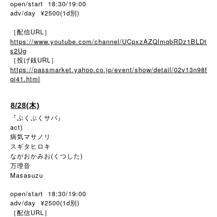
open/start 18:30/19:00
adv/day ¥2500(1d別)
［配信URL］
https://www.youtube.com/channel/UCpxzAZQlmqbRDz1BLDt
s2Ug
［投げ銭URL］
https://passmarket.yahoo.co.jp/event/show/detail/02v13n98f
qj41.html
8/28(木)
『ぷくぷくサバ』
act)
病気マサノリ
スギタヒロキ
ながおかみお(くつした)
万理音
Masasuzu
open/start 18:30/19:00
adv/day ¥2500(1d別)
［配信URL］