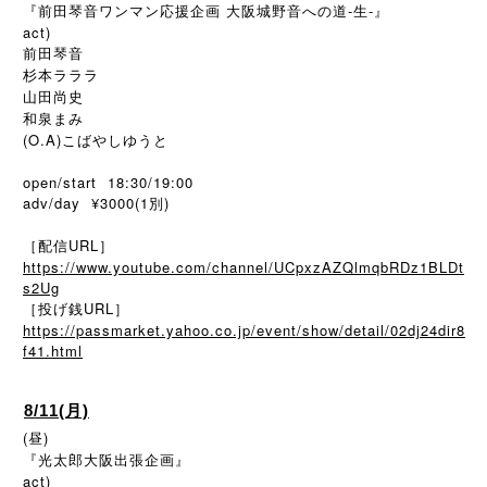
『前田琴音ワンマン応援企画 大阪城野音への道-生-』
act)
前田琴音
杉本ラララ
山田尚史
和泉まみ
(O.A)こばやしゆうと
open/start 18:30/19:00
adv/day ¥3000(1別)
［配信URL］
https://www.youtube.com/channel/UCpxzAZQlmqbRDz1BLDt
s2Ug
［投げ銭URL］
https://passmarket.yahoo.co.jp/event/show/detail/02dj24dir8
f41.html
8/11(月)
(昼)
『光太郎大阪出張企画』
act)