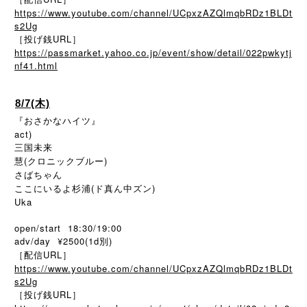
https://www.youtube.com/channel/UCpxzAZQlmqbRDz1BLDt
s2Ug
［投げ銭URL］
https://passmarket.yahoo.co.jp/event/show/detail/022pwkytj
nf41.html
8/7(木)
『おさかなハイツ』
act)
三国未来
慧(クロニックブルー)
さばちゃん
ここにいるよ杉浦(ド真ん中ズン)
Uka
open/start 18:30/19:00
adv/day ¥2500(1d別)
［配信URL］
https://www.youtube.com/channel/UCpxzAZQlmqbRDz1BLDt
s2Ug
［投げ銭URL］