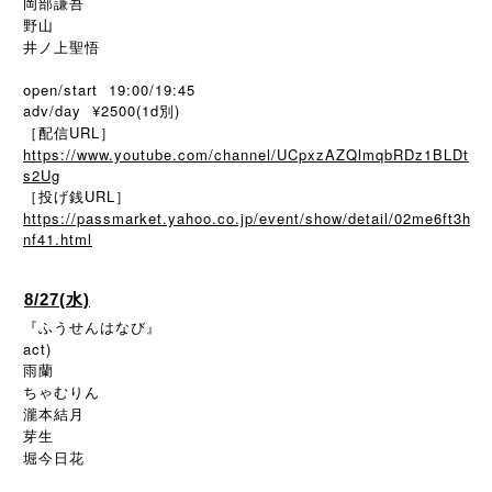
岡部謙吾
野山
井ノ上聖悟
open/start 19:00/19:45
adv/day ¥2500(1d別)
［配信URL］
https://www.youtube.com/channel/UCpxzAZQlmqbRDz1BLDt
s2Ug
［投げ銭URL］
https://passmarket.yahoo.co.jp/event/show/detail/02me6ft3h
nf41.html
8/27(水)
『ふうせんはなび』
act)
雨蘭
ちゃむりん
瀧本結月
芽生
堀今日花