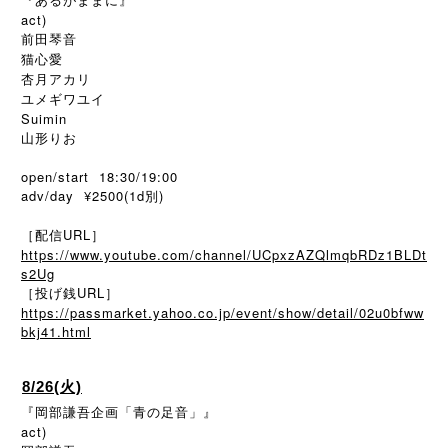
act)
前田琴音
猫心愛
杏月アカリ
ユメギワユイ
Suimin
山形りお
open/start 18:30/19:00
adv/day ¥2500(1d別)
［配信URL］
https://www.youtube.com/channel/UCpxzAZQlmqbRDz1BLDt
s2Ug
［投げ銭URL］
https://passmarket.yahoo.co.jp/event/show/detail/02u0bfww
bkj41.html
8/26(火)
『岡部謙吾企画「青の足音」』
act)