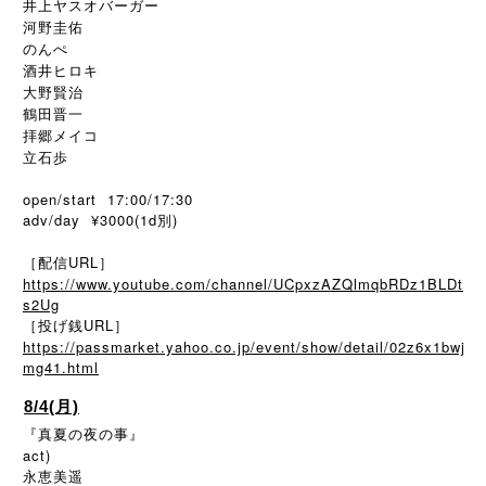
井上ヤスオバーガー
河野圭佑
のんぺ
酒井ヒロキ
大野賢治
鶴田晋一
拝郷メイコ
立石歩
open/start 17:00/17:30
adv/day ¥3000(1d別)
［配信URL］
https://www.youtube.com/channel/UCpxzAZQlmqbRDz1BLDt
s2Ug
［投げ銭URL］
https://passmarket.yahoo.co.jp/event/show/detail/02z6x1bwj
mg41.html
8/4(月)
『真夏の夜の事』
act)
永恵美遥