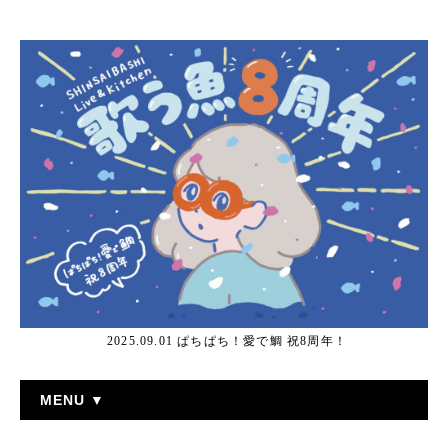
2025.09.01 ぱちぱち！愛で鯛 祝8周年！
MENU ▼