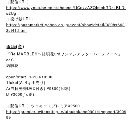
［配信URL］
https://www.youtube.com/channel/UCpxzAZQlmqbRDz1BLDt
s2Ug
［投げ銭URL］
https://passmarket.yahoo.co.jp/event/show/detail/020hs662
2si41.html
8/15(金)
『Re MARBLE!!〜結唄花3rdワンマンアフターパーティー〜』
act)
結唄花
open/start 18:30/19:00
Ticket(A Bは手売り)
A(当日発売DVD付き) ¥5800(1d別)
B ¥3000(1d別)
［配信URL］ツイキャスプレミア¥2500
https://premier.twitcasting.tv/utausakana0901/shopcart/3909
99