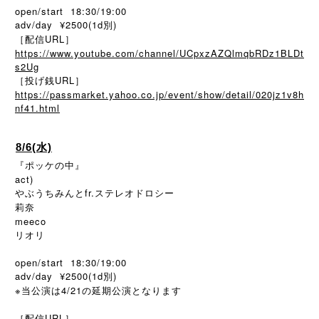
open/start 18:30/19:00
adv/day ¥2500(1d別)
［配信URL］
https://www.youtube.com/channel/UCpxzAZQlmqbRDz1BLDt
s2Ug
［投げ銭URL］
https://passmarket.yahoo.co.jp/event/show/detail/020jz1v8h
nf41.html
8/6(水)
『ポッケの中』
act)
やぶうちみんとfr.ステレオドロシー
莉奈
meeco
リオリ
open/start 18:30/19:00
adv/day ¥2500(1d別)
※当公演は4/21の延期公演となります
［配信URL］