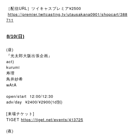
［配信URL］ツイキャスプレミア¥2500
https://premier.twitcasting.tv/utausakana0901/shopcart/388
711
8/10(日)
(昼)
『光太郎大阪出張企画』
act)
kurumi
寿理
鳥井紗希
wAtA
open/start 12:00/12:30
adv/day ¥2400/¥2900(1d別)
[来場チケット]
TIGET
https://tiget.net/events/413725
(夜)