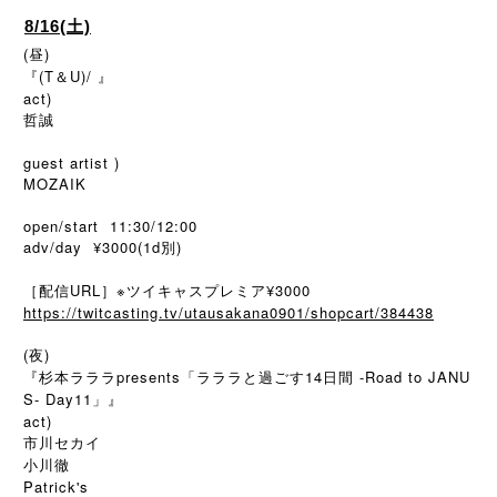
8/16(土)
(昼)
『(T＆U)/ 』
act)
哲誠
guest artist )
MOZAIK
open/start 11:30/12:00
adv/day ¥3000(1d
)
別
［配信URL］※ツイキャスプレミア¥3000
https://twitcasting.tv/utausakana0901/shopcart/384438
(夜)
『杉本ラララpresents「ラララと過ごす14日間 -Road to JANU
S- Day11」』
act)
市川セカイ
小川徹
Patrick's