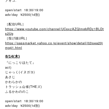
アキコ.
open/start 18:30/19:00
adv/day ¥2500(1d別)
［配信URL］
https://www.youtube.com/channel/UCpxzAZQlmqbRDz1BLDt
s2Ug
［投げ銭URL］
https://passmarket.yahoo.co.jp/event/show/detail/02isea20j
mg41.html
8/14(木)
『にっこりほたて』
act)
じゃっく(イヌガヨ)
あさじ
かわらかの
トラッシュ山省(THEズ)
ふるかわののこ
open/start 18:30/19:00
adv/day ¥2500(1d別)