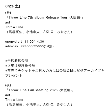
8/23(土)
(昼)
『Throw Line 7th album Release Tour -大阪編-』
act)
Throw Line
（馬場桜佑、小池隼人、AKI-C、みやけん）
open/start 14:00/14:30
adv/day ¥¥4500/¥5000(1d別)
※全席着席公演
※入場は整理番号順
※前売でチケットをご購入の方には公演翌日に配信アーカイブを
プレゼント
(夜)
『Throw Line Fan Meeting 2025 -大阪編-』
act)
Throw Line
（馬場桜佑、小池隼人、AKI-C、みやけん）