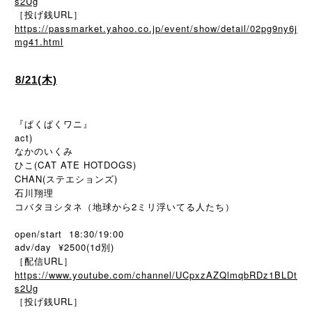
s2Ug
［投げ銭URL］
https://passmarket.yahoo.co.jp/event/show/detail/02pg9ny6j
mg41.html
8/21(木)
『ぱくぱくワニ』
act)
なかのいくみ
ひこ(CAT ATE HOTDOGS)
CHAN(ステエションズ)
石川翔理
コバタヨシタネ（地球から2ミリ浮いてる人たち）
open/start 18:30/19:00
adv/day ¥2500(1d別)
［配信URL］
https://www.youtube.com/channel/UCpxzAZQlmqbRDz1BLDt
s2Ug
［投げ銭URL］