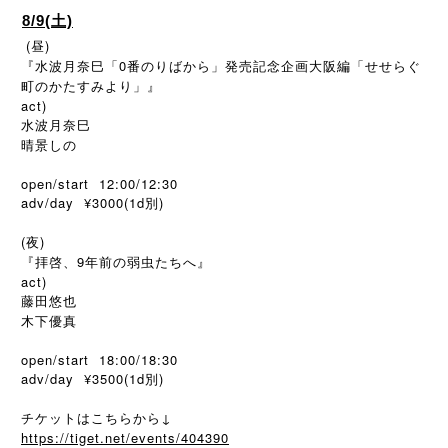
8/9(土)
(昼)
『水波月奈巳「0番のりばから」発売記念企画大阪編「せせらぐ
町のかたすみより」』
act)
水波月奈巳
晴景しの
open/start 12:00/12:30
adv/day ¥3000(1d別)
(夜)
『拝啓、9年前の弱虫たちへ』
act)
藤田悠也
木下優真
open/start 18:00/18:30
adv/day ¥3500(1d別)
チケットはこちらから↓
https://tiget.net/events/404390