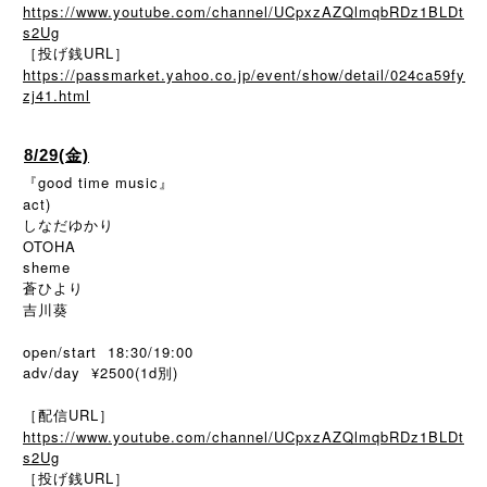
https://www.youtube.com/channel/UCpxzAZQlmqbRDz1BLDt
s2Ug
［投げ銭URL］
https://passmarket.yahoo.co.jp/event/show/detail/024ca59fy
zj41.html
8/29(金)
『good time music』
act)
しなだゆかり
OTOHA
sheme
蒼ひより
吉川葵
open/start 18:30/19:00
adv/day ¥2500(1d別)
［配信URL］
https://www.youtube.com/channel/UCpxzAZQlmqbRDz1BLDt
s2Ug
［投げ銭URL］