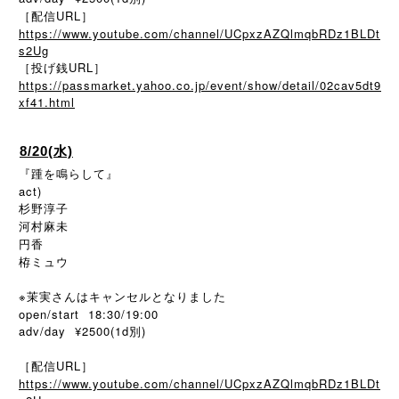
［配信URL］
https://www.youtube.com/channel/UCpxzAZQlmqbRDz1BLDt
s2Ug
［投げ銭URL］
https://passmarket.yahoo.co.jp/event/show/detail/02cav5dt9
xf41.html
8/20(水)
『踵を鳴らして』
act)
杉野淳子
河村麻未
円香
栫ミュウ
※茉実さんはキャンセルとなりました
open/start 18:30/19:00
adv/day ¥2500(1d別)
［配信URL］
https://www.youtube.com/channel/UCpxzAZQlmqbRDz1BLDt