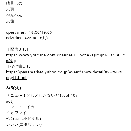
晴景しの
未羽
ぺんぺん
京佳
open/start 18:30/19:00
adv/day ¥2500(1d別)
［配信URL］
https://www.youtube.com/channel/UCpxzAZQlmqbRDz1BLDt
s2Ug
［投げ銭URL］
https://passmarket.yahoo.co.jp/event/show/detail/02wr9ivti
mg41.html
8/5(火)
『ニュ〜！どしどしおないどしvol.10』
act)
コシモトユイカ
イカワマイ
ﾍﾝﾐ(a.m.小径団地)
レレレ(エダワカレ)