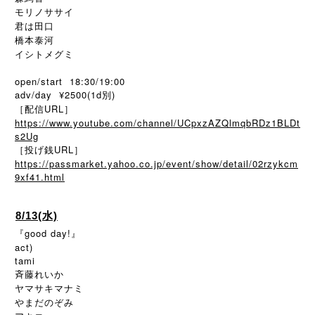
モリノササイ
君は田口
橋本泰河
イシトメグミ
open/start 18:30/19:00
adv/day ¥2500(1d別)
［配信URL］
https://www.youtube.com/channel/UCpxzAZQlmqbRDz1BLDt
s2Ug
［投げ銭URL］
https://passmarket.yahoo.co.jp/event/show/detail/02rzykcm
9xf41.html
8/13(水)
『good day!』
act)
tami
斉藤れいか
ヤマサキマナミ
やまだのぞみ