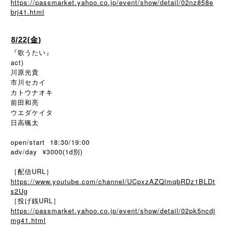
https://passmarket.yahoo.co.jp/event/show/detail/02nz858e
brj41.html
8/22(金)
『歌うたい』
act)
川原光貴
市川セカイ
カトウナオキ
前田和亮
ウエダケイタ
日高颯太
open/start 18:30/19:00
adv/day ¥3000(1d別)
［配信URL］
https://www.youtube.com/channel/UCpxzAZQlmqbRDz1BLDt
s2Ug
［投げ銭URL］
https://passmarket.yahoo.co.jp/event/show/detail/02pk5ncdj
mg41.html