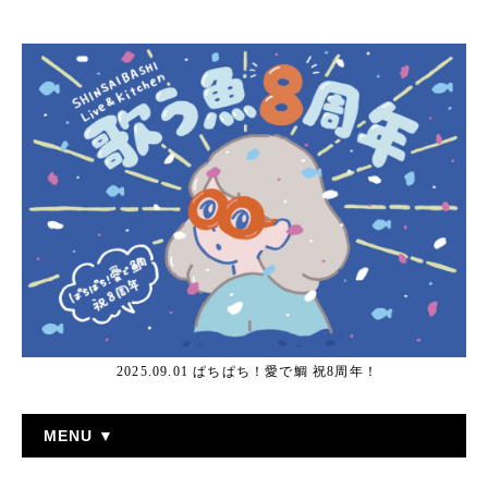
2025.09.01 ぱちぱち！愛で鯛 祝8周年！
MENU ▼