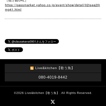
［投げ銭URL］
https://passmarket.yahoo.co.jp/event/show/detail/02isea20j
mg41.html
Live&kitchen【歌う魚】
080-4019-8442
©2026
Live&kitchen【歌う魚】
. All Rights Reserved.