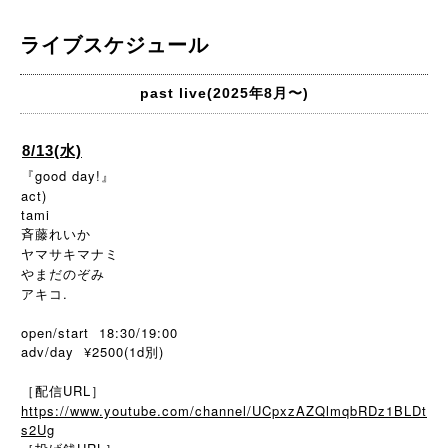
ライブスケジュール
past live(2025年8月〜)
8/13(水)
『good day!』
act)
tami
斉藤れいか
ヤマサキマナミ
やまだのぞみ
アキコ.
open/start 18:30/19:00
adv/day ¥2500(1d別)
［配信URL］
https://www.youtube.com/channel/UCpxzAZQlmqbRDz1BLDt
s2Ug