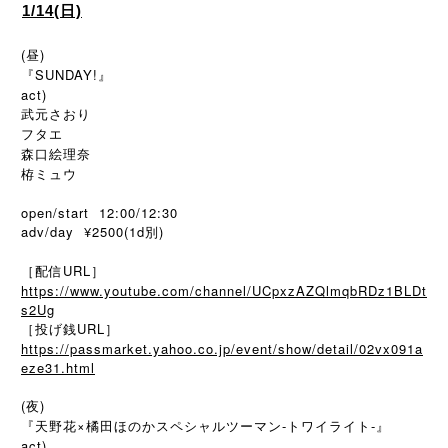
1/14(日)
(昼)
『SUNDAY!』
act)
武元さおり
フタエ
森口絵理奈
栫ミュウ
open/start 12:00/12:30
adv/day ¥2500(1d別)
［配信URL］
https://www.youtube.com/channel/UCpxzAZQlmqbRDz1BLDt
s2Ug
［投げ銭URL］
https://passmarket.yahoo.co.jp/event/show/detail/02vx091a
eze31.html
(夜)
『天野花×橘田ほのかスペシャルツーマン-トワイライト-』
act)