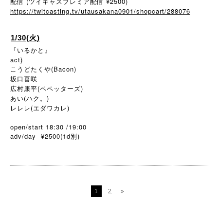
配信 (ツイキャスプレミア配信 ¥2500)
https://twitcasting.tv/utausakana0901/shopcart/288076
1/30(火)
『いるかと』
act)
こうどたくや(Bacon)
坂口喜咲
広村康平(ペペッターズ)
あい(ハク。)
レレレ(エダワカレ)
open/start 18:30 /19:00
adv/day ¥2500(1d
)
別
1
2
»