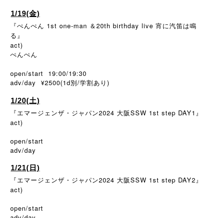
1/19(金)
『ぺんぺん 1st one-man ＆20th birthday live 宵に汽笛は鳴
る』
act)
ぺんぺん
open/start 19:00/19:30
adv/day ¥2500(1d
/
)
別
学割あり
1/20(土)
2024
SSW 1st step DAY1
『エマージェンザ・ジャパン
大阪
』
act)
open/start
adv/day
1/21(日)
2024
SSW 1st step DAY2
『エマージェンザ・ジャパン
大阪
』
act)
open/start
adv/day