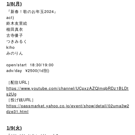
1/8(月)
『新春！歌のお年玉2024』
act)
鈴木友里絵
植田真衣
古寺優子
つきみるく
kiho
みのりん
open/start 18:30/19:00
adv/day ¥2500(1d別)
［配信URL］
https://www.youtube.com/channel/UCpxzAZQlmqbRDz1BLDt
s2Ug
［投げ銭URL］
https://passmarket.yahoo.co.jp/event/show/detail/02uma3w2
dze31.html
1/9(火)