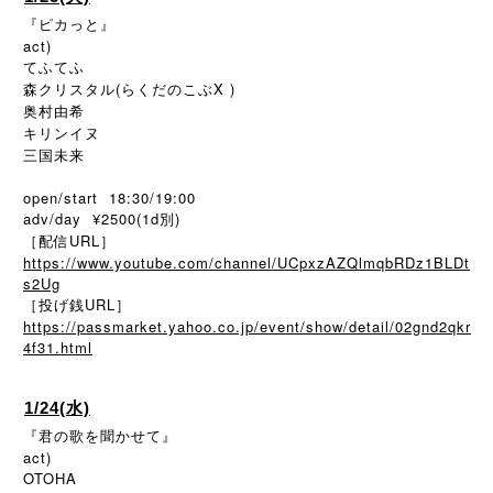
『ピカっと』
act)
てふてふ
森クリスタル(らくだのこぶX )
奥村由希
キリンイヌ
三国未来
open/start 18:30/19:00
adv/day ¥2500(1d別)
［配信URL］
https://www.youtube.com/channel/UCpxzAZQlmqbRDz1BLDt
s2Ug
［投げ銭URL］
https://passmarket.yahoo.co.jp/event/show/detail/02gnd2qkr
4f31.html
1/24(水)
『君の歌を聞かせて』
act)
OTOHA