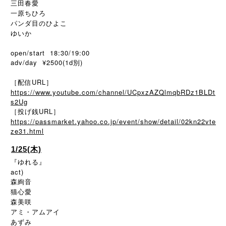
三田春愛
一原ちひろ
パンダ目のひよこ
ゆいか
open/start 18:30/19:00
adv/day ¥2500(1d別)
［配信URL］
https://www.youtube.com/channel/UCpxzAZQlmqbRDz1BLDt
s2Ug
［投げ銭URL］
https://passmarket.yahoo.co.jp/event/show/detail/02kn22vte
ze31.html
1/25(木)
『ゆれる』
act)
森絢音
猫心愛
森美咲
アミ・アムアイ
あずみ