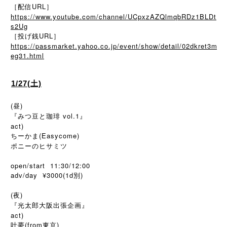
［配信URL］
https://www.youtube.com/channel/UCpxzAZQlmqbRDz1BLDt
s2Ug
［投げ銭URL］
https://passmarket.yahoo.co.jp/event/show/detail/02dkret3m
eg31.html
1/27(土)
(昼)
『みつ豆と珈琲 vol.1』
act)
ちーかま(Easycome)
ポニーのヒサミツ
open/start 11:30/12:00
adv/day ¥3000(1d
)
別
(夜)
『光太郎大阪出張企画』
act)
叶夢(from東京)