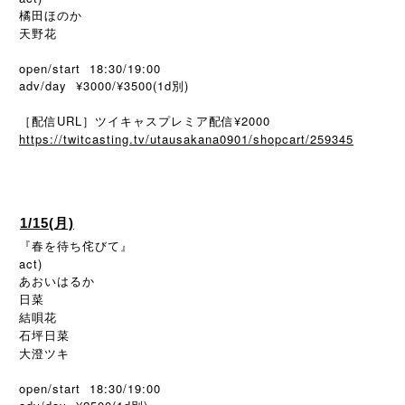
橘田ほのか
天野花
open/start 18:30/19:00
adv/day ¥3000/¥3500(1d別)
［配信URL］ツイキャスプレミア配信¥2000
https://twitcasting.tv/utausakana0901/shopcart/259345
1/15(月)
『春を待ち侘びて』
act)
あおいはるか
日菜
結唄花
石坪日菜
大澄ツキ
open/start 18:30/19:00