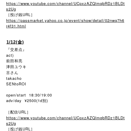
https://www.youtube.com/channel/UCpxzAZQlmqbRDz1BLDt
s2Ug
［投げ銭URL］
https://passmarket.yahoo.co.jp/event/show/detail/02nwq7h6
r4f31.html
1/12(金)
『交差点』
act)
前田和亮
津田ユウキ
古さん
takacho
SENtoROI
open/start 18:30/19:00
adv/day ¥2500(1d別)
［配信URL］
https://www.youtube.com/channel/UCpxzAZQlmqbRDz1BLDt
s2Ug
［投げ銭URL］