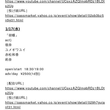
https://www.youtube.com/channel/UCpxzAZQlmqbRDz1BLDt
s2Ug
［投げ銭URL］
https://passmarket.yahoo.co.jp/event/show/detail/02pb3bz5
n5g31.html
1/17(水)
『胡蝶』
act)
嶺奈
ユメギワユイ
赤松和香
莉奈
open/start 18:30/19:00
adv/day ¥2500(1d別)
［配信URL］
https://www.youtube.com/channel/UCpxzAZQlmqbRDz1BLDt
s2Ug
［投げ銭URL］
https://passmarket.yahoo.co.jp/event/show/detail/029h7guja
nf31.html