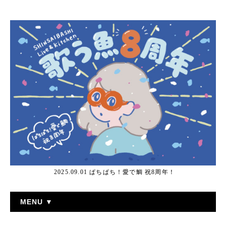
2025.09.01 ぱちぱち！愛で鯛 祝8周年！
MENU ▼