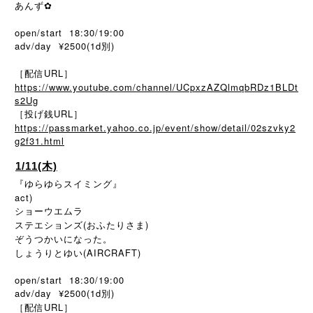
あんず✿
open/start 18:30/19:00
adv/day ¥2500(1d別)
［配信URL］
https://www.youtube.com/channel/UCpxzAZQlmqbRDz1BLDt
s2Ug
［投げ銭URL］
https://passmarket.yahoo.co.jp/event/show/detail/02szvky2
g2f31.html
1/11(木)
『ゆらゆらスイミング』
act)
ショーウエムラ
ステエションズ(おふたりさま)
ぞうつかいになった。
しょうりとゆい(AIRCRAFT)
open/start 18:30/19:00
adv/day ¥2500(1d別)
［配信URL］