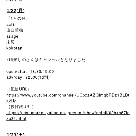
1/22(月)
『1月の歌』
act)
山口華穂
asage
未羽
kokotan
※晴景しのさんはキャンセルとなりました
open/start 18:30/19:00
adv/day ¥2500(1d別)
［配信URL］
https://www.youtube.com/channel/UCpxzAZQlmqbRDz1BLDt
s2Ug
［投げ銭URL］
https://passmarket.yahoo.co.jp/event/show/detail/02bxh67ie
ze31.html
1/23(火)