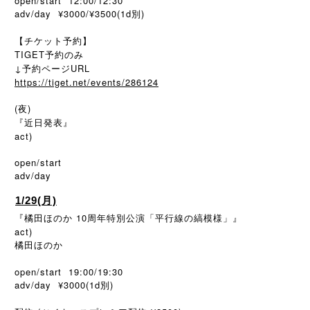
open/start 12:00/12:30
adv/day ¥3000/¥3500(1d別)
【チケット予約】
TIGET予約のみ
↓予約ページURL
https://tiget.net/events/286124
(夜)
『近日発表』
act)
open/start
adv/day
1/29(月)
『橘田ほのか 10周年特別公演「平行線の縞模様」』
act)
橘田ほのか
open/start 19:00/19:30
adv/day ¥3000(1d別)