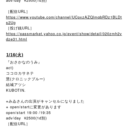
adv/day ¥2500(1d別)
［配信URL］
https://www.youtube.com/channel/UCpxzAZQlmqbRDz1BLDt
s2Ug
［投げ銭URL］
https://passmarket.yahoo.co.jp/event/show/detail/020zmh2v
dze31.html
1/16(火)
『おさかなのうみ』
act)
ココロカサネテ
慧(クロニックブルー)
結城アツシ
KUBOTIN.
※みゐさんの出演がキャンセルになりました
※ open/startに変更があります
open/start 19:00 /19:35
adv/day ¥2500(1d別)
［配信URL］