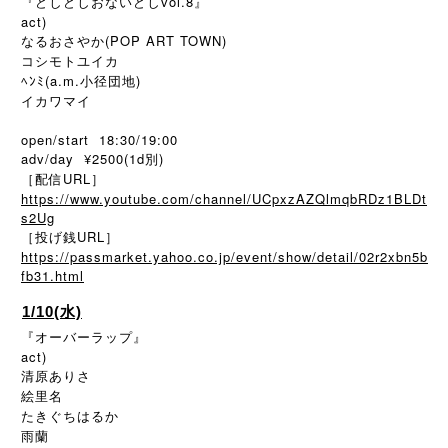
『どしどしおないどしvol.8』
act)
なるおさやか(POP ART TOWN)
コシモトユイカ
ﾍﾝﾐ(a.m.小径団地)
イカワマイ
open/start 18:30/19:00
adv/day ¥2500(1d別)
［配信URL］
https://www.youtube.com/channel/UCpxzAZQlmqbRDz1BLDt
s2Ug
［投げ銭URL］
https://passmarket.yahoo.co.jp/event/show/detail/02r2xbn5b
fb31.html
1/10(水)
『オーバーラップ』
act)
清原ありさ
絵里名
たきぐちはるか
雨蘭