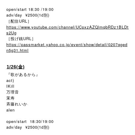
open/start 18:30 /19:00
adv/day ¥2500(1d別)
［配信URL］
https://www.youtube.com/channel/UCpxzAZQlmqbRDz1BLDt
s2Ug
［投げ銭URL］
https://passmarket.yahoo.co.jp/event/show/detail/0207qged
n5g31.html
1/26(金)
『歌があるから』
act)
IKill
万理音
茉寿
斉藤れいか
alen
open/start 18:30/19:00
adv/day ¥2500(1d別)