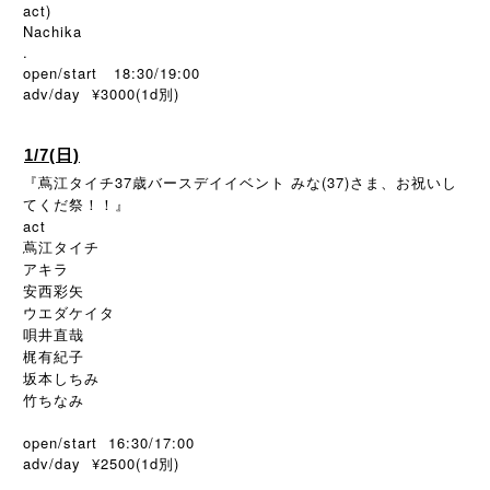
act)
Nachika
.
open/start 18:30/19:00
adv/day ¥3000(1d
)
別
1/7(日)
『蔦江タイチ37歳バースデイイベント みな(37)さま、お祝いし
てくだ祭！！』
act
蔦江タイチ
アキラ
安西彩矢
ウエダケイタ
唄井直哉
梶有紀子
坂本しちみ
竹ちなみ
open/start 16:30/17:00
adv/day ¥2500(1d
)
別