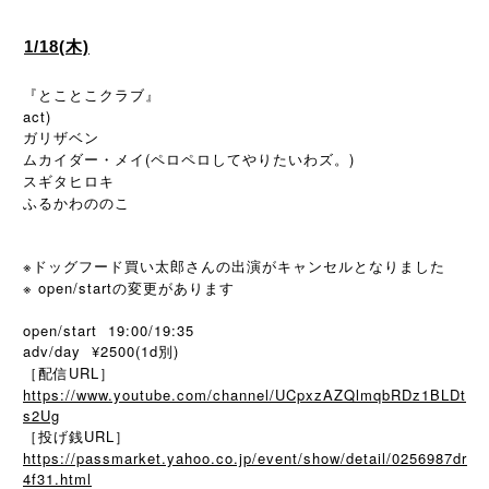
1/18(木)
『とことこクラブ』
act)
ガリザベン
ムカイダー・メイ(ペロペロしてやりたいわズ。)
スギタヒロキ
ふるかわののこ
※ドッグフード買い太郎さんの出演がキャンセルとなりました
※ open/startの変更があります
open/start 19:00/19:35
adv/day ¥2500(1d別)
［配信URL］
https://www.youtube.com/channel/UCpxzAZQlmqbRDz1BLDt
s2Ug
［投げ銭URL］
https://passmarket.yahoo.co.jp/event/show/detail/0256987dr
4f31.html