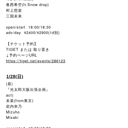
春西希空(fr.Snow drop)
村上想楽
三国未来
open/start 18:00/18:30
adv/day ¥2400/¥2900(1d別)
【チケット予約】
TIGET または 取り置き
↓予約ページURL
https://tiget.net/events/286123
1/28(日)
(昼)
『光太郎大阪出張企画』
act)
未菜(from東京)
岩内幸乃
Mizuho
Misaki