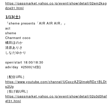
https://passmarket.yahoo.co.jp/event/show/detail/02em2ksg
dze31.html
1/13(土)
『sheme presents「AIR AIR AIR」』
act
sheme
Charmant coco
橘田ほのか
清原ありさ
しなだゆかり
open/start 18:00/18:30
adv/day ¥2500(1d別)
［配信URL］
https://www.youtube.com/channel/UCpxzAZQlmqbRDz1BLDt
s2Ug
［投げ銭URL］
https://passmarket.yahoo.co.jp/event/show/detail/02p3d3haf
4f31.html