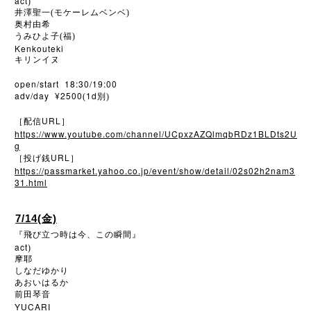
act
)
井澤聖一(モケーレムベンベ)
奥村由希
うみひよ子(福)
Kenkouteki
キリンイヌ
open/start 18:30/19:00
adv/day ¥2500
1d
(
別)
URL
［配信
］
https://www.youtube.com/channel/UCpxzAZQlmqbRDz1BLDts2U
g
URL
［投げ銭
］
https://passmarket.yahoo.co.jp/event/show/detail/02s02h2nam3
31.html
7/14(金)
『飛び立つ時は今、この瞬間』
act
)
摩耶
しなだゆかり
あおいはるか
前田琴音
YUCARI