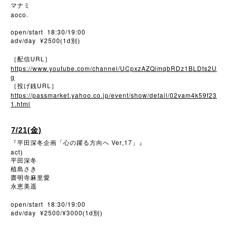
マナミ
aoco.
open/start 18:30/19:00
adv/day ¥2500
1d
(
別)
URL
［配信
］
https://www.youtube.com/channel/UCpxzAZQlmqbRDz1BLDts2U
g
URL
［投げ銭
］
https://passmarket.yahoo.co.jp/event/show/detail/02vam4k59f23
1.html
7/21(金)
Ver
17
『平田深冬企画「心の躍る方向へ
,
」』
act
)
平田深冬
植島さき
齋明寺麻里愛
永恵美遥
open/start 18:30/19:00
adv/day ¥2500/¥3000
1d
(
別)