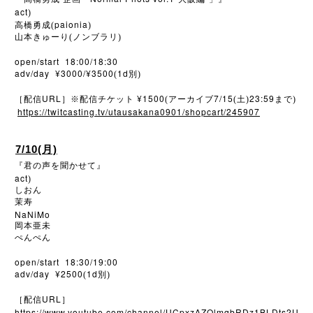
act
)
paionia
高橋勇成(
)
山本きゅーり(ノンブラリ)
open/start 18:00/18:30
adv/day ¥3000/¥3500
1d
(
別)
URL
¥1500
7/15
23:59
［配信
］※配信チケット
(アーカイブ
(土)
まで)
https://twitcasting.tv/utausakana0901/shopcart/245907
7/10(月)
『君の声を聞かせて』
act
)
しおん
茉寿
NaNiMo
岡本亜未
ぺんぺん
open/start 18:30/19:00
adv/day ¥2500
1d
(
別)
URL
［配信
］
https://www.youtube.com/channel/UCpxzAZQlmqbRDz1BLDts2U