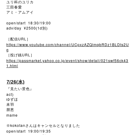
ユリ科のユリカ
三田春愛
アミ・アムアイ
open/start 18:30/19:00
adv/day ¥2500
1d
(
別)
URL
［配信
］
https://www.youtube.com/channel/UCpxzAZQlmqbRDz1BLDts2U
g
URL
［投げ銭
］
https://passmarket.yahoo.co.jp/event/show/detail/021swf56ck43
1.html
7/26(水)
『見たい景色』
act
)
ゆずほ
未羽
朋恵
mame
kokotan
※
さんはキャンセルとなりました
open/start 19:00/19:35