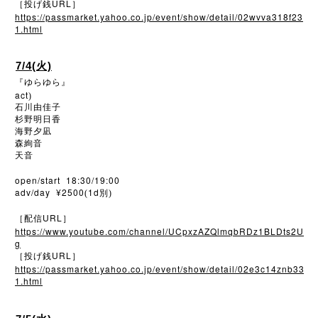
URL
［投げ銭
］
https://passmarket.yahoo.co.jp/event/show/detail/02wvva318f23
1.html
7/4(火)
『ゆらゆら』
act
)
石川由佳子
杉野明日香
海野夕凪
森絢音
天音
open/start 18:30/19:00
adv/day ¥2500
1d
(
別)
URL
［配信
］
https://www.youtube.com/channel/UCpxzAZQlmqbRDz1BLDts2U
g
URL
［投げ銭
］
https://passmarket.yahoo.co.jp/event/show/detail/02e3c14znb33
1.html