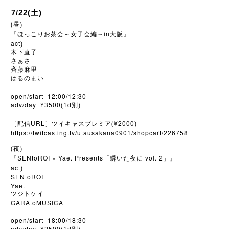
7/22(土)
(昼)
in
『ほっこりお茶会～女子会編～
大阪』
act
)
木下直子
さぁさ
斉藤麻里
はるのまい
open/start 12:00/12:30
adv/day ¥3500
1d
(
別)
URL
¥2000
［配信
］ツイキャスプレミア(
)
https://twitcasting.tv/utausakana0901/shopcart/226758
(夜)
SENtoROI × Yae. Presents
vol. 2
『
「瞬いた夜に
」』
act
)
SENtoROI
Yae.
ツジトケイ
GARAtoMUSICA
open/start 18:00/18:30
adv/day ¥2500
1d