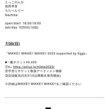
とっこのんか
前田琴音
ちたへんりー
Nachika
open/start 18:30/19:00
adv/day ¥2500
1d
(
別)
7/30(日)
MIKKE!! MIKKE!! MIKKE!! 2023 supported by Eggs
『
』
■
¥4
400
一般チケット
,
e+
https://eplus.jp/mikke2023/
①
②手売りチケット取扱アーティスト物販
5
31
③店頭販売(
月
日以降順次発売開始)
MIKKE!! MIKKE!! MIKKE!!
※
詳細は
をご確認ください