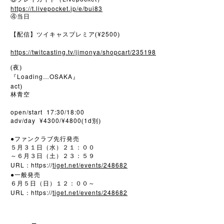
https://t.livepocket.jp/e/bui83
④当日
¥2500
【配信】ツイキャスプレミア(
)
https://twitcasting.tv/jjmonya/shopcart/235198
(夜)
Loading…OSAKA
『
』
act
)
林青空
open/start 17:30/18:00
adv/day ¥4300/¥4800
1d
(
別)
●
ファンクラブ先行発売
５月３１日（水）２１：００
～６月３日（土）２３：５９
URL
https://
tiget.net/events/248682
：
●
一般発売
６月５日（日）１２：００～
URL
https://
tiget.net/events/248682
：