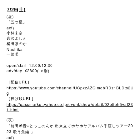
7/29(土)
(昼)
『五つ星』
act
)
小林未奈
倉沢よしえ
橘田ほのか
Nachika
一菜唄
open/start 12:00/12:30
adv/day ¥2800
1d
(
別)
URL
［配信
］
https://www.youtube.com/channel/UCpxzAZQlmqbRDz1BLDts2U
g
URL
［投げ銭
］
https://passmarket.yahoo.co.jp/event/show/detail/02b5eh5vaf23
1.html
(夜)
×
20
『前田琴音
とっこのんか
出来立てホヤホヤアルバム手渡しツアー
23-
-
歌う魚編
』
act
)