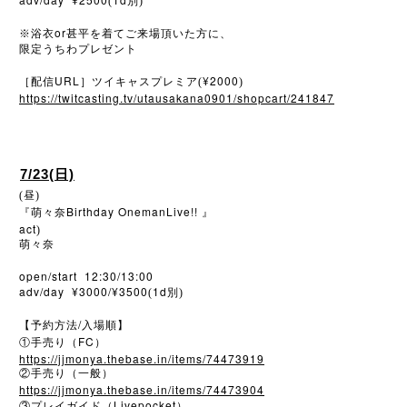
(
別)
or
※
浴衣
甚平を着てご来場頂いた方に、
限定うちわプレゼント
URL
¥2000
［配信
］ツイキャスプレミア(
)
https://twitcasting.tv/utausakana0901/shopcart/241847
7/23(日)
(昼)
Birthday OnemanLive!!
『萌々奈
』
act
)
萌々奈
open/start 12:30/13:00
adv/day ¥3000/¥3500
1d
(
別)
/
【予約方法
入場順】
FC
①手売り（
）
https://jjmonya.thebase.in/items/74473919
②手売り（一般）
https://jjmonya.thebase.in/items/74473904
Livepocket
③プレイガイド（
）