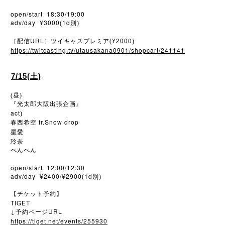
open/start 18:30/19:00
adv/day ¥3000
1d
(
別)
URL
¥2000
［配信
］ツイキャスプレミア(
)
https://twitcasting.tv/utausakana0901/shopcart/241141
7/15(土)
(昼)
『光太郎大阪出張企画』
act
)
fr.Snow drop
春西希空
星愛
玲奈
ぺんぺん
open/start 12:00/12:30
adv/day ¥2400/¥2900
1d
(
別)
【チケット予約】
TIGET
↓
URL
予約ページ
https://tiget.net/events/255930