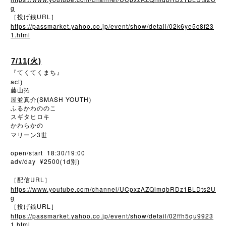
g
URL
［投げ銭
］
https://passmarket.yahoo.co.jp/event/show/detail/02k6ye5c8f23
1.html
7/11(火)
『てくてくまち』
act
)
藤山拓
SMASH YOUTH
屋並真介(
)
ふるかわののこ
スギタヒロキ
かわらかの
3
マリーン
世
open/start 18:30/19:00
adv/day ¥2500
1d
(
別)
URL
［配信
］
https://www.youtube.com/channel/UCpxzAZQlmqbRDz1BLDts2U
g
URL
［投げ銭
］
https://passmarket.yahoo.co.jp/event/show/detail/02ffh5qu9923
1.html