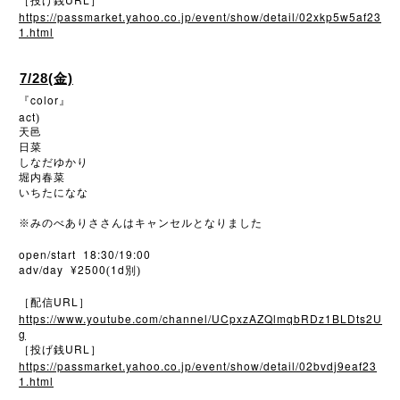
［投げ銭
］
https://passmarket.yahoo.co.jp/event/show/detail/02xkp5w5af23
1.html
7/28(金)
color
『
』
act
)
天邑
日菜
しなだゆかり
堀内春菜
いちたになな
※
みのべありささんはキャンセルとなりました
open/start 18:30/19:00
adv/day ¥2500
1d
(
別)
URL
［配信
］
https://www.youtube.com/channel/UCpxzAZQlmqbRDz1BLDts2U
g
URL
［投げ銭
］
https://passmarket.yahoo.co.jp/event/show/detail/02bvdj9eaf23
1.html