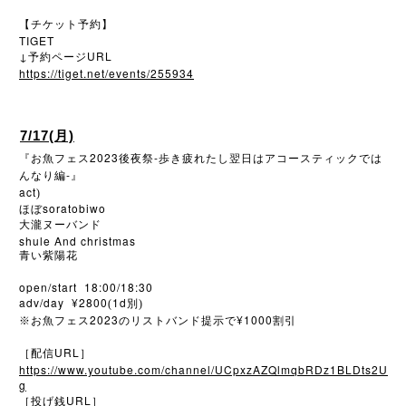
【チケット予約】
TIGET
↓
URL
予約ページ
https://tiget.net/events/255934
7/17(月)
2023
-
『お魚フェス
後夜祭
歩き疲れたし翌日はアコースティックでは
-
んなり編
』
act
)
soratobiwo
ほぼ
大瀧ヌーバンド
shule And christmas
青い紫陽花
open/start 18:00/18:30
adv/day ¥2800
1d
(
別)
2023
¥1000
※
お魚フェス
のリストバンド提示で
割引
URL
［配信
］
https://www.youtube.com/channel/UCpxzAZQlmqbRDz1BLDts2U
g
URL
［投げ銭
］