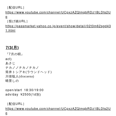
URL
［配信
］
https://www.youtube.com/channel/UCpxzAZQlmqbRDz1BLDts2U
g
URL
［投げ銭
］
https://passmarket.yahoo.co.jp/event/show/detail/02t3m62sgd43
1.html
7/3(月)
7
『
月の唄』
act
)
あさじ
ナカノノナカノナカノ
筒井トシアキ(ラウンドヘッド)
川俣聡人(dracaena)
晴景しの
open/start 18:30/19:00
adv/day ¥2500
1d
(
別)
URL
［配信
］
https://www.youtube.com/channel/UCpxzAZQlmqbRDz1BLDts2U
g