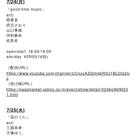
7/24(月)
good time music
『
』
act
)
明香音
武元さおり
山口華穂
河村麻未
絵里名
open/start 18:30/19:00
adv/day ¥2500
1d
(
別)
URL
［配信
］
https://www.youtube.com/channel/UCpxzAZQlmqbRDz1BLDts2U
g
URL
［投げ銭
］
https://passmarket.yahoo.co.jp/event/show/detail/024bp9kf9f23
1.html
7/25(火)
『花のうた』
act
)
三国未来
大塚ゆう。