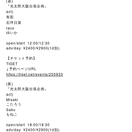
(昼)
『光太郎大阪出張企画』
act
)
有彩
石坪日菜
raco
ゆいか
open/start 12:00/12:30
adv/day ¥2400/¥2900
1d
(
別)
【チケット予約】
TIGET
↓
URL
予約ページ
https://tiget.net/events/255933
(夜)
『光太郎大阪出張企画』
act
)
Misaki
こたろう
Saku
もねこ
open/start 18:00/18:30
adv/day ¥2400/¥2900
1d
(
別)