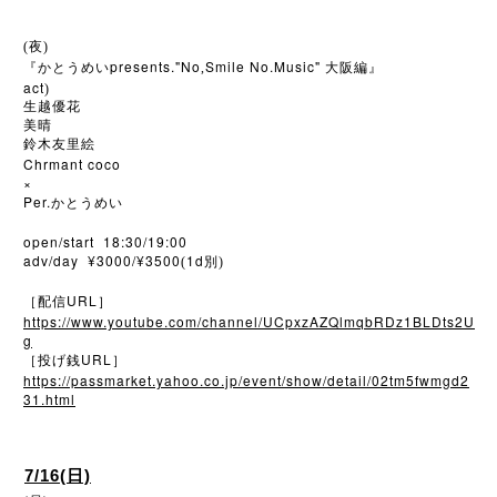
(夜)
presents."No
Smile No.Music"
『かとうめい
,
大阪編』
act
)
生越優花
美晴
鈴木友里絵
Chrmant coco
×
Per.
かとうめい
open/start 18:30/19:00
adv/day ¥3000/¥3500
1d
(
別)
URL
［配信
］
https://www.youtube.com/channel/UCpxzAZQlmqbRDz1BLDts2U
g
URL
［投げ銭
］
https://passmarket.yahoo.co.jp/event/show/detail/02tm5fwmgd2
31.html
7/16(日)