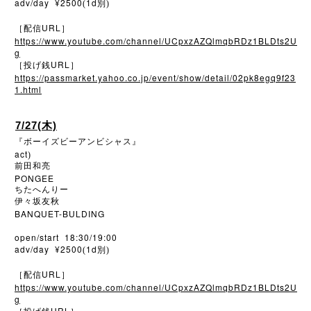
adv/day ¥2500
1d
(
別)
URL
［配信
］
https://www.youtube.com/channel/UCpxzAZQlmqbRDz1BLDts2U
g
URL
［投げ銭
］
https://passmarket.yahoo.co.jp/event/show/detail/02pk8egq9f23
1.html
7/27(木)
『ボーイズビーアンビシャス』
act
)
前田和亮
PONGEE
ちたへんりー
伊々坂友秋
BANQUET-BULDING
open/start 18:30/19:00
adv/day ¥2500
1d
(
別)
URL
［配信
］
https://www.youtube.com/channel/UCpxzAZQlmqbRDz1BLDts2U
g
URL