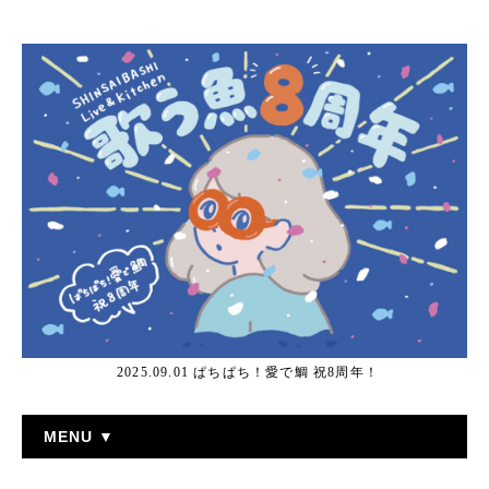
2025.09.01 ぱちぱち！愛で鯛 祝8周年！
MENU ▼