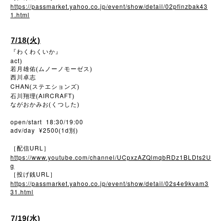
https://passmarket.yahoo.co.jp/event/show/detail/02pfinzbak43
1.html
7/18(火)
『わくわくいか』
act
)
若月雄佑(ムノーノモーゼス)
西川卓志
CHAN
(ステエションズ)
AIRCRAFT
石川翔理(
)
ながおかみお(くつした)
open/start 18:30/19:00
adv/day ¥2500
1d
(
別)
URL
［配信
］
https://www.youtube.com/channel/UCpxzAZQlmqbRDz1BLDts2U
g
URL
［投げ銭
］
https://passmarket.yahoo.co.jp/event/show/detail/02s4e9kvam3
31.html
7/19(水)