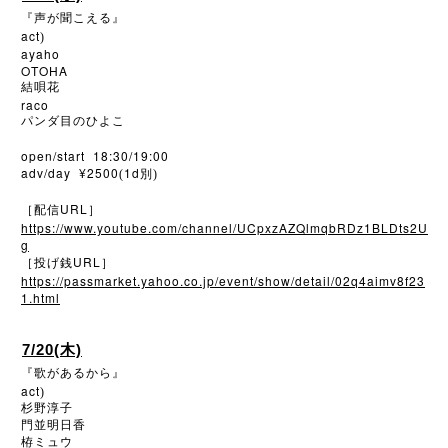
『声が聞こえる』
act
)
ayaho
OTOHA
結唄花
raco
パンダ目のひよこ
open/start 18:30/19:00
adv/day ¥2500
1d
(
別)
URL
［配信
］
https://www.youtube.com/channel/UCpxzAZQlmqbRDz1BLDts2U
g
URL
［投げ銭
］
https://passmarket.yahoo.co.jp/event/show/detail/02q4aimv8f23
1.html
7/20(木)
『歌があるから』
act
)
杉野淳子
門並明日香
栫ミュウ