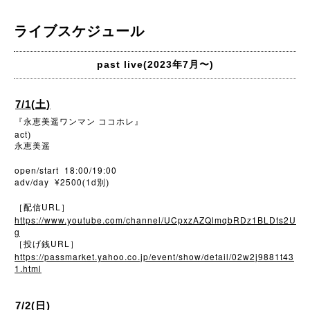
ライブスケジュール
past live(2023年7月〜)
7/1(土)
『永恵美遥ワンマン
ココホレ』
act
)
永恵美遥
open/start 18:00/19:00
adv/day ¥2500
1d
(
別)
URL
［配信
］
https://www.youtube.com/channel/UCpxzAZQlmqbRDz1BLDts2U
g
URL
［投げ銭
］
https://passmarket.yahoo.co.jp/event/show/detail/02w2j9881t43
1.html
7/2(日)