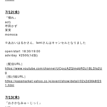
7/12(水)
『憧れ』
act
)
坪田かず
茉実
momoca
tami
※
あおいはるかさん、
さんはキャンセルとなりました
open/start 18:30/19:00
adv/day ¥2500
1d
(
別)
URL
［配信
］
https://www.youtube.com/channel/UCpxzAZQlmqbRDz1BLDts2U
g
URL
［投げ銭
］
https://passmarket.yahoo.co.jp/event/show/detail/02x2d36k8f23
1.html
7/13(木)
『おさかなみゅ～じっく』