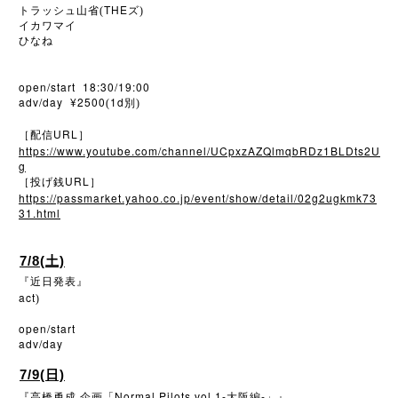
THE
トラッシュ山省(
ズ)
イカワマイ
ひなね
open/start 18:30/19:00
adv/day ¥2500
1d
(
別)
URL
［配信
］
https://www.youtube.com/channel/UCpxzAZQlmqbRDz1BLDts2U
g
URL
［投げ銭
］
https://passmarket.yahoo.co.jp/event/show/detail/02g2ugkmk73
31.html
7/8(土)
『近日発表』
act
)
open/start
adv/day
7/9(日)
Normal Pilots vol.1-
-
『高橋勇成
企画「
大阪編
」』