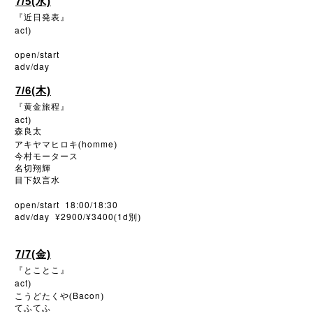
7/5(水)
『近日発表』
act
)
open/start
adv/day
7/6(木)
『黄金旅程』
act
)
森良太
homme
アキヤマヒロキ(
)
今村モータース
名切翔輝
目下奴言水
open/start 18:00/18:30
adv/day ¥2900/¥3400
1d
(
別)
7/7(金)
『とことこ』
act
)
Bacon
こうどたくや(
)
てふてふ