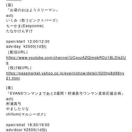
(昼)
『お昼のおはようスリーマン』
act
)
いくみ（歌うピンクトパーズ）
Easycome
ちーかま(
)
たなかけんすけ
open/start 12:00/12:30
adv/day ¥2500
1d
(
別)
URL
［配信
］
https://www.youtube.com/channel/UCpxzAZQlmqbRDz1BLDts2U
g
URL
［投げ銭
］
https://passmarket.yahoo.co.jp/event/show/detail/020hp8d98ny
21.html
(夜)
EVANS
2
『
ワンマンまであと
週間！村瀬真弓ワンマン直前応援企画』
act
)
村瀬真弓
やましたりな
chifumi
(マルシーボク)
open/strat 18:30/19:00
adv/door ¥2500
1d
(
別)