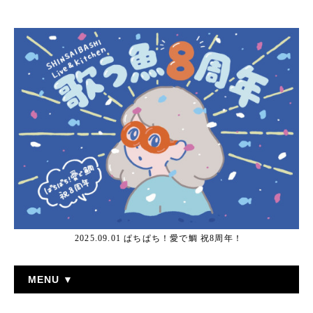
2025.09.01 ぱちぱち！愛で鯛 祝8周年！
MENU ▼