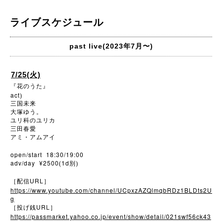
ライブスケジュール
past live(2023年7月〜)
7/25(火)
『花のうた』
act
)
三国未来
大塚ゆう。
ユリ科のユリカ
三田春愛
アミ・アムアイ
open/start 18:30/19:00
adv/day ¥2500
1d
(
別)
URL
［配信
］
https://www.youtube.com/channel/UCpxzAZQlmqbRDz1BLDts2U
g
URL
［投げ銭
］
https://passmarket.yahoo.co.jp/event/show/detail/021swf56ck43