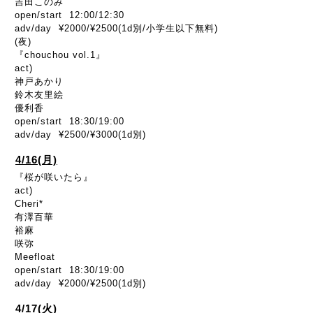
吉田このみ
open/start 12:00/12:30
adv/day ¥2000/¥2500(1d別/小学生以下無料)
(夜)
『chouchou vol.1』
act)
神戸あかり
鈴木友里絵
優利香
open/start 18:30/19:00
adv/day ¥2500/¥3000(1d別)
4/16(月)
『桜が咲いたら』
act)
Cheri*
有澤百華
裕麻
咲弥
Meefloat
open/start 18:30/19:00
adv/day ¥2000/¥2500(1d別)
4/17(火)