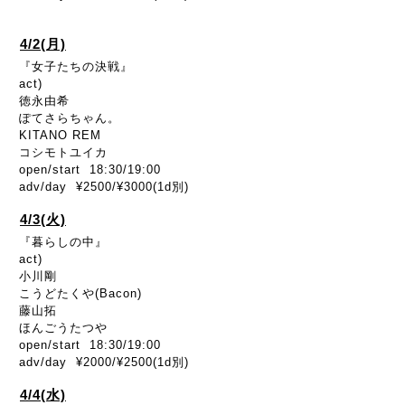
4/2(月)
『女子たちの決戦』
act)
徳永由希
ぽてさらちゃん。
KITANO REM
コシモトユイカ
open/start 18:30/19:00
adv/day ¥2500/¥3000(1d別)
4/3(火)
『暮らしの中』
act)
小川剛
こうどたくや(Bacon)
藤山拓
ほんごうたつや
open/start 18:30/19:00
adv/day ¥2000/¥2500(1d別)
4/4(水)