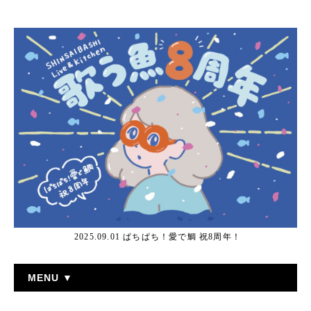
2025.09.01 ぱちぱち！愛で鯛 祝8周年！
MENU ▼