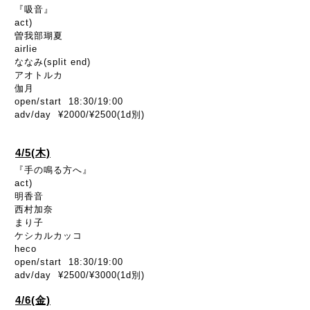
『吸音』
act)
曽我部瑚夏
airlie
ななみ(split end)
アオトルカ
伽月
open/start 18:30/19:00
adv/day ¥2000/¥2500(1d別)
4/5(木)
『手の鳴る方へ』
act)
明香音
西村加奈
まり子
ケシカルカッコ
heco
open/start 18:30/19:00
adv/day ¥2500/¥3000(1d別)
4/6(金)