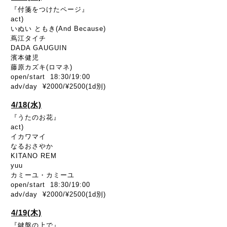
『付箋をつけたページ』
act)
いぬい ともき(And Because)
蔦江タイチ
DADA GAUGUIN
濱本健児
藤原カズキ(ロマネ)
open/start 18:30/19:00
adv/day ¥2000/¥2500(1d別)
4/18(水)
『うたのお花』
act)
イカワマイ
なるおさやか
KITANO REM
yuu
カミーユ・カミーユ
open/start 18:30/19:00
adv/day ¥2000/¥2500(1d別)
4/19(木)
『鍵盤の上で』