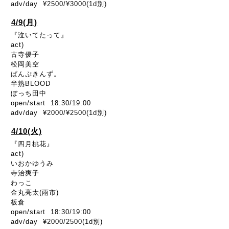
adv/day ¥2500/¥3000(1d別)
4/9(月)
『泣いてたって』
act)
古寺優子
松岡美空
ぱんぷきんず。
半熟BLOOD
ぼっち田中
open/start 18:30/19:00
adv/day ¥2000/¥2500(1d別)
4/10(火)
『四月桃花』
act)
いおかゆうみ
寺治爽子
わっこ
金丸亮太(雨市)
板倉
open/start 18:30/19:00
adv/day ¥2000/2500(1d別)