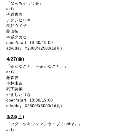
『なんちゃって春』
act)
子猫青春
チクシヒロキ
矢谷ウメ子
藤山拓
本城タカヒロ
open/start 18:30/19:00
adv/day ¥2000/¥2500(1d別)
4/27(金)
『確かなこと、不確かなこと。』
act)
藤森愛
小林未奈
武下詩菜
やましたりな
open/start 18:30/19:00
adv/day ¥2500/¥3000(1d別)
4/28(土)
『ツダユウキワンマンライブ「unity」』
act)