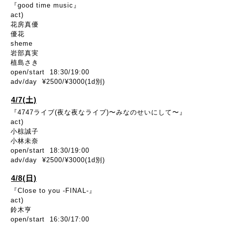
『good time music』
act)
花房真優
優花
sheme
岩部真実
植島さき
open/start 18:30/19:00
adv/day ¥2500/¥3000(1d別)
4/7(土)
『4747ライブ(夜な夜なライブ)〜みなのせいにして〜』
act)
小椋誠子
小林未奈
open/start 18:30/19:00
adv/day ¥2500/¥3000(1d別)
4/8(日)
『Close to you -FINAL-』
act)
鈴木亨
open/start 16:30/17:00