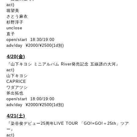
act)
堀望美
さとう麻衣
杉野淳子
unclose
直子
open/start 18:30/19:00
adv/day ¥2000/¥2500(1d別)
4/20(金)
『山下キヨシ ミニアルバム River発売記念 五線譜の大河』
act)
山下キヨシ
CAPRICE
ワダアツシ
斧出拓也
open/start 18:00/19:00
adv/day ¥2000/¥2500(1d別)
4/21(土)
『染谷俊デビュー25周年LIVE TOUR 「GO!×GO!＝25th」ツア
ー』
act)