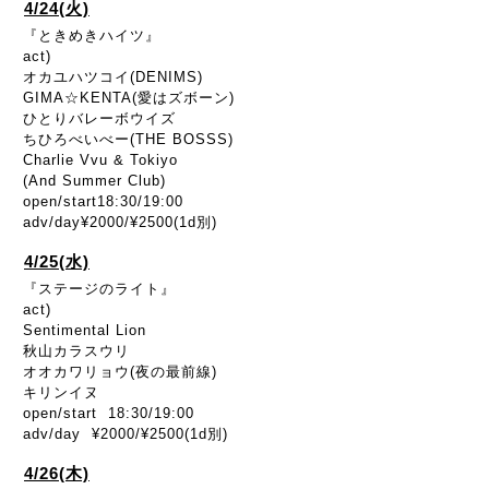
4/24(火)
『ときめきハイツ』
act)
オカユハツコイ(DENIMS)
GIMA☆KENTA(愛はズボーン)
ひとりバレーボウイズ
ちひろべいべー(THE BOSSS)
Charlie Vvu & Tokiyo
(And Summer Club)
open/start18:30/19:00
adv/day¥2000/¥2500(1d別)
4/25(水)
『ステージのライト』
act)
Sentimental Lion
秋山カラスウリ
オオカワリョウ(夜の最前線)
キリンイヌ
open/start 18:30/19:00
adv/day ¥2000/¥2500(1d別)
4/26(木)