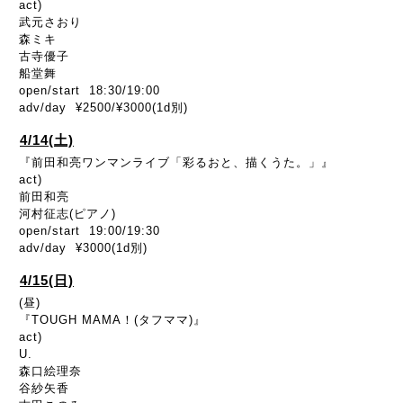
act)
武元さおり
森ミキ
古寺優子
船堂舞
open/start 18:30/19:00
adv/day ¥2500/¥3000(1d別)
4/14(土)
『前田和亮ワンマンライブ「彩るおと、描くうた。」』
act)
前田和亮
河村征志(ピアノ)
open/start 19:00/19:30
adv/day ¥3000(1d別)
4/15(日)
(昼)
『TOUGH MAMA！(タフママ)』
act)
U.
森口絵理奈
谷紗矢香