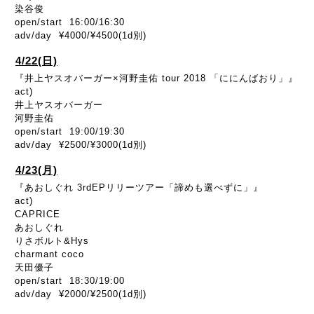
染谷俊
open/start 16:00/16:30
adv/day ¥4000/¥4500(1d別)
4/22(日)
『井上ヤスオバーガー×河野圭佑 tour 2018 「ににんばおり」』
act)
井上ヤスオバーガー
河野圭佑
open/start 19:00/19:30
adv/day ¥2500/¥3000(1d別)
4/23(月)
『あおしぐれ 3rdEPリリーツアー「諦めも選べずに」』
act)
CAPRICE
あおしぐれ
りさボルト&Hys
charmant coco
天田優子
open/start 18:30/19:00
adv/day ¥2000/¥2500(1d別)