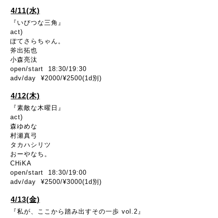
4/11(水)
『いびつな三角』
act)
ぽてさらちゃん。
斧出拓也
小森亮汰
open/start 18:30/19:30
adv/day ¥2000/¥2500(1d別)
4/12(木)
『素敵な木曜日』
act)
森ゆめな
村瀬真弓
タカハシリツ
おーやなち。
CHiKA
open/start 18:30/19:00
adv/day ¥2500/¥3000(1d別)
4/13(金)
『私が、ここから踏み出すその一歩 vol.2』