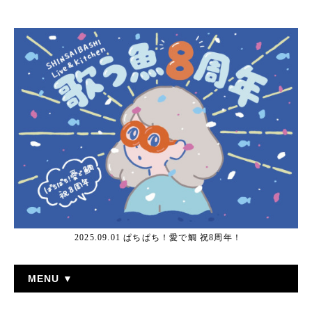
2025.09.01 ぱちぱち！愛で鯛 祝8周年！
MENU ▼