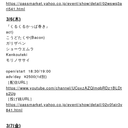
https://passmarket.yahoo.co.jp/event/show/detail/02wswq3a
ri541.html
3/6(木)
『くるくるかっぱ巻き』
act)
こうどたくや(Bacon)
ガリザベン
ショーウエムラ
Kenkouteki
モリノササイ
open/start 18:30/19:00
adv/day ¥2500(1d別)
［配信URL］
https://www.youtube.com/channel/UCpxzAZQlmqbRDz1BLDt
s2Ug
［投げ銭URL］
https://passmarket.yahoo.co.jp/event/show/detail/02v0fair3v
841.html
3/7(金)