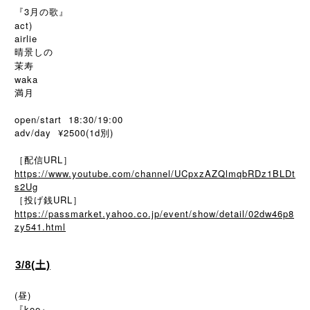
『3月の歌』
act)
airlie
晴景しの
茉寿
waka
満月
open/start 18:30/19:00
adv/day ¥2500(1d別)
［配信URL］
https://www.youtube.com/channel/UCpxzAZQlmqbRDz1BLDt
s2Ug
［投げ銭URL］
https://passmarket.yahoo.co.jp/event/show/detail/02dw46p8
zy541.html
3/8(土)
(昼)
『koe』