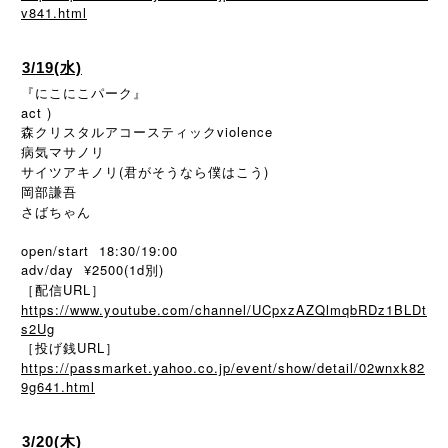
v841.html
3/19(水)
『にこにこパーク』
act )
森クリスタルアコースティックviolence
病気マサノリ
サイツアキノリ(君がそうなら僕はこう)
岡部謙吾
さばちゃん
open/start 18:30/19:00
adv/day ¥2500(1d別)
［配信URL］
https://www.youtube.com/channel/UCpxzAZQlmqbRDz1BLDt
s2Ug
［投げ銭URL］
https://passmarket.yahoo.co.jp/event/show/detail/02wnxk82
9g641.html
3/20(木)