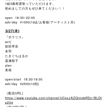
1組3曲程度歌っていただけます。
初めましての方もぜひ来てください！！
open 18:30~22:00
adv/day ¥1000(1d
/
/
)
込
お客様
アーティスト共
3/27(木)
『ポラリス』
act)
前田琴音
未羽
たきぐちはるか
遥瀬桜子
alen
美侑
open/start 18:30/19:00
adv/day ¥2500(1d別)
［配信URL］
https://www.youtube.com/channel/UCpxzAZQlmqbRDz1BLDt
s2Ug
［投げ銭URL］