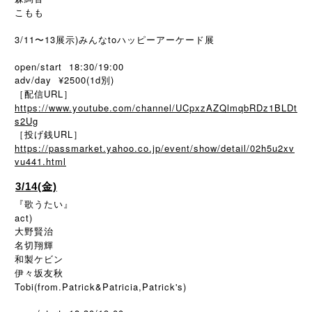
こもも
3/11〜13展示)みんなtoハッピーアーケード展
open/start 18:30/19:00
adv/day ¥2500(1d別)
［配信URL］
https://www.youtube.com/channel/UCpxzAZQlmqbRDz1BLDt
s2Ug
［投げ銭URL］
https://passmarket.yahoo.co.jp/event/show/detail/02h5u2xv
vu441.html
3/14(金)
『歌うたい』
act)
大野賢治
名切翔輝
和製ケビン
伊々坂友秋
Tobi(from.Patrick&Patricia,Patrick's)