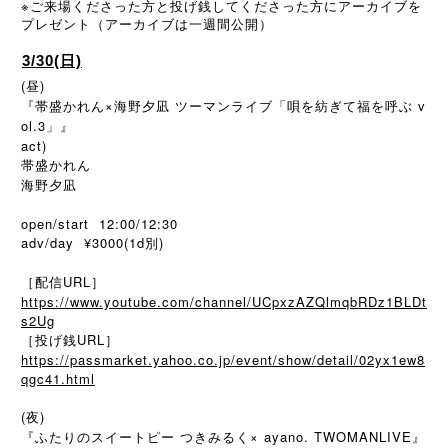
※
ご来場くださった方と投げ銭してくださった方にアーカイブを
プレゼント（アーカイブは一週間公開）
3/30(日)
(昼)
『帯盛かれん×海野夕凪 ツーマンライブ「唄を紡ぎて福を呼ぶ v
ol.3」』
act)
帯盛かれん
海野夕凪
open/start 12:00/12:30
adv/day ¥3000(1d別)
［配信URL］
https://www.youtube.com/channel/UCpxzAZQlmqbRDz1BLDt
s2Ug
［投げ銭URL］
https://passmarket.yahoo.co.jp/event/show/detail/02yx1ew8
qgc41.html
(夜)
『ふたりのスイートピー つきみるく× ayano. TWOMANLIVE』