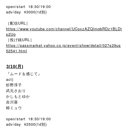
open/start 18:30/19:00
adv/day ¥3000(1d別)
［配信URL］
https://www.youtube.com/channel/UCpxzAZQlmqbRDz1BLDt
s2Ug
［投げ銭URL］
https://passmarket.yahoo.co.jp/event/show/detail/027s29us
52541.html
3/10(月)
『ムードを感じて』
act)
杉野淳子
武元さおり
かしもとゆか
吉川葵
栫ミュウ
open/start 18:30/19:00
adv/day ¥2500(1d別)