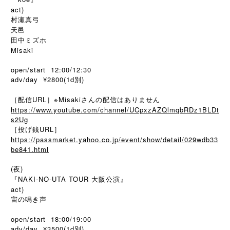
act)
村瀬真弓
天邑
田中ミズホ
Misaki
open/start 12:00/12:30
adv/day ¥2800(1d別)
［配信URL］※Misakiさんの配信はありません
https://www.youtube.com/channel/UCpxzAZQlmqbRDz1BLDt
s2Ug
［投げ銭URL］
https://passmarket.yahoo.co.jp/event/show/detail/029wdb33
be841.html
(夜)
『NAKI-NO-UTA TOUR 大阪公演』
act)
宙の鳴き声
open/start 18:00/19:00
adv/day ¥3500(1d
)
別