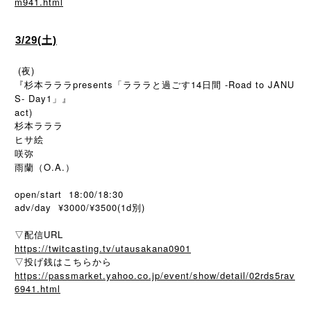
m941.html
3/29(土)
(夜)
『杉本ラララpresents「ラララと過ごす14日間 -Road to JANU
S- Day1」』
act)
杉本ラララ
ヒサ絵
咲弥
雨蘭（O.A.）
open/start 18:00/18:30
adv/day ¥3000/¥3500(1d別)
▽配信URL
https://twitcasting.tv/utausakana0901
▽投げ銭はこちらから
https://passmarket.yahoo.co.jp/event/show/detail/02rds5rav
6941.html