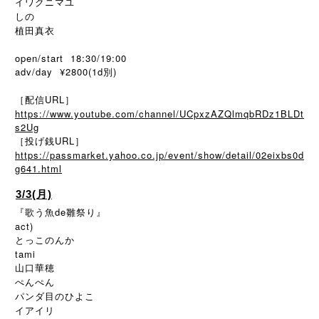
イワクニマユ
しの
植田真衣
open/start 18:30/19:00
adv/day ¥2800(1d別)
［配信URL］
https://www.youtube.com/channel/UCpxzAZQlmqbRDz1BLDt
s2Ug
［投げ銭URL］
https://passmarket.yahoo.co.jp/event/show/detail/02eixbs0d
g641.html
3/3(月)
『歌う魚de雛祭り』
act)
とっこのんか
tami
山口華穂
ぺんぺん
パンダ目のひよこ
イアイリ