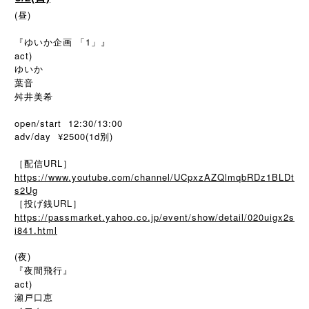
(昼)
『ゆいか企画 「1」』
act)
ゆいか
葉音
舛井美希
open/start 12:30/13:00
adv/day ¥2500(1d別)
［配信URL］
https://www.youtube.com/channel/UCpxzAZQlmqbRDz1BLDt
s2Ug
［投げ銭URL］
https://passmarket.yahoo.co.jp/event/show/detail/020uigx2s
i841.html
(夜)
『夜間飛行』
act)
瀬戸口恵