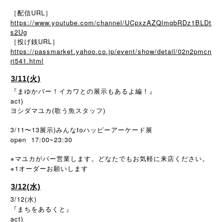
［配信URL］
https://www.youtube.com/channel/UCpxzAZQlmqbRDz1BLDt
s2Ug
［投げ銭URL］
https://passmarket.yahoo.co.jp/event/show/detail/02n2pmcn
ri541.html
3/11(火)
『まゆかバー！イカワとの展示もあるよ編！』
act)
ヨシダマユカ(歌う魚スタッフ)
3/11〜13展示)みんなtoハッピーアーケード展
open 17:00~23:30
※マユカがバー営業します。どなたでもお気軽に来店ください。
※1
オーダーお願いします
3/12(水)
3/12(水)
『まちをあるくと』
act)