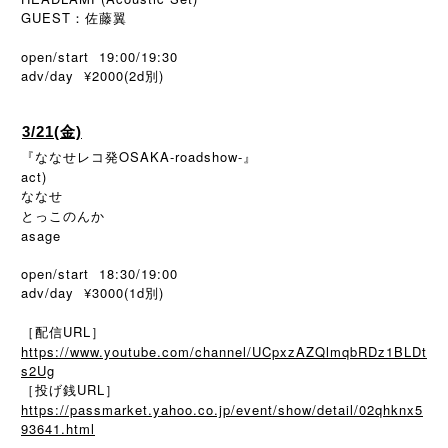
GUEST：佐藤翼
open/start 19:00/19:30
adv/day ¥2000(2d
)
別
3/21(金)
『ななせレコ発OSAKA-roadshow-』
act)
ななせ
とっこのんか
asage
open/start 18:30/19:00
adv/day ¥3000(1d別)
［配信URL］
https://www.youtube.com/channel/UCpxzAZQlmqbRDz1BLDt
s2Ug
［投げ銭URL］
https://passmarket.yahoo.co.jp/event/show/detail/02qhknx5
93641.html