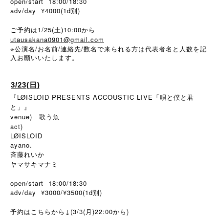
open/start 18:00/18:30
adv/day ¥4000(1d別)
ご予約は1/25(土)10:00から
utausakana0901@gmail.com
※
/
/
/
公演名
お名前
連絡先
数名で来られる方は代表者名と人数を記
入お願いいたします。
3/23(日)
『LØISLOID PRESENTS ACCOUSTIC LIVE「唄と僕と君
と」』
venue) 歌う魚
act)
LØISLOID
ayano.
斉藤れいか
ヤマサキマナミ
open/start 18:00/18:30
adv/day ¥3000/¥3500(1d別)
予約はこちらから↓(3/3(月)22:00から)