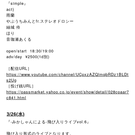
『simple』
act)
雨蘭
やぶうちみんとfr.ステレオドロシー
紬城 伶
ほり
音珈瀬あくる
open/start 18:30/19:00
adv/day ¥2500(1d別)
［配信URL］
https://www.youtube.com/channel/UCpxzAZQlmqbRDz1BLDt
s2Ug
［投げ銭URL］
https://passmarket.yahoo.co.jp/event/show/detail/028cpaar7
c841.html
3/26(水)
『-みかしゃんによる-飛び入りライブvol.6』
飛び入り形式のライブとなります。