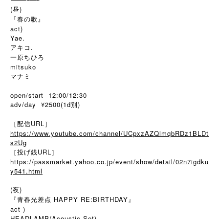
(昼)
『春の歌』
act)
Yae.
アキコ.
一原ちひろ
mitsuko
マナミ
open/start 12:00/12:30
adv/day ¥2500(1d別)
［配信URL］
https://www.youtube.com/channel/UCpxzAZQlmqbRDz1BLDt
s2Ug
［投げ銭URL］
https://passmarket.yahoo.co.jp/event/show/detail/02n7igdku
y541.html
(夜)
『青春光差点 HAPPY RE:BIRTHDAY』
act )
HEADLAMP(Acoustic Set)