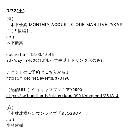
3/22(土)
(昼)
『木下優真 MONTHLY ACOUSTIC ONE-MAN LIVE “AKAR
I”【大阪編】』
act)
木下優真
open/start 12:00/12:45
adv/day ¥4000(1d別/小学生以下ドリンク代のみ)
チケットのご予約はこちらから↓
https://tiget.net/events/370190
［配信URL］ツイキャスプレミア¥2500
https://twitcasting.tv/utausakana0901/shopcart/351814
(夜)
『小林建樹ワンマンライブ「
」』
BLOSSOM
act)
小林建樹