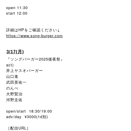
open 11:30
start 12:00
詳細はHPをご確認ください↓
https://www.song-burger.com
3/17(月)
『ソングバーガー2025後夜祭』
act)
井上ヤスオバーガー
山口進
武田英祐一
のんぺ
大野賢治
河野圭佑
open/start 18:30/19:00
adv/day ¥3000(1d別)
［配信URL］