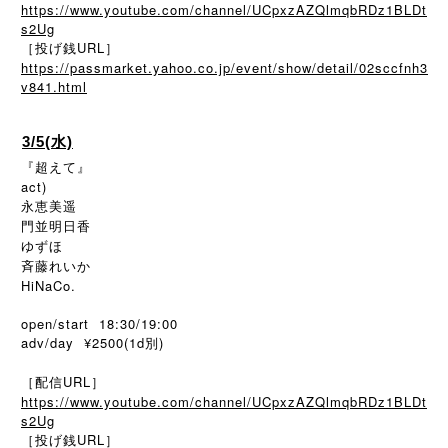
https://www.youtube.com/channel/UCpxzAZQlmqbRDz1BLDt
s2Ug
［投げ銭URL］
https://passmarket.yahoo.co.jp/event/show/detail/02sccfnh3
v841.html
3/5(水)
『超えて』
act)
永恵美遥
門並明日香
ゆずほ
斉藤れいか
HiNaCo.
open/start 18:30/19:00
adv/day ¥2500(1d別)
［配信URL］
https://www.youtube.com/channel/UCpxzAZQlmqbRDz1BLDt
s2Ug
［投げ銭URL］