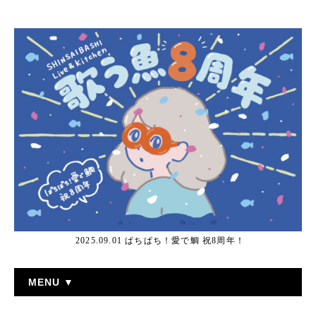
2025.09.01 ぱちぱち！愛で鯛 祝8周年！
MENU ▼