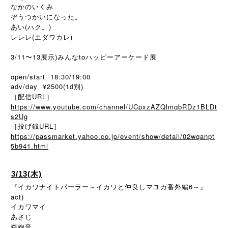
なかのいくみ
ぞうつかいになった。
あい(ハク。)
レレレ(エダワカレ)
3/11〜13展示)みんなtoハッピーアーケード展
open/start 18:30/19:00
adv/day ¥2500(1d別)
［配信URL］
https://www.youtube.com/channel/UCpxzAZQlmqbRDz1BLDt
s2Ug
［投げ銭URL］
https://passmarket.yahoo.co.jp/event/show/detail/02wqanpt
5b941.html
3/13(木)
『イカワナイトパーラー～イカワと仲良しマユカ番外編6～』
act)
イカワマイ
あさじ
森絢音