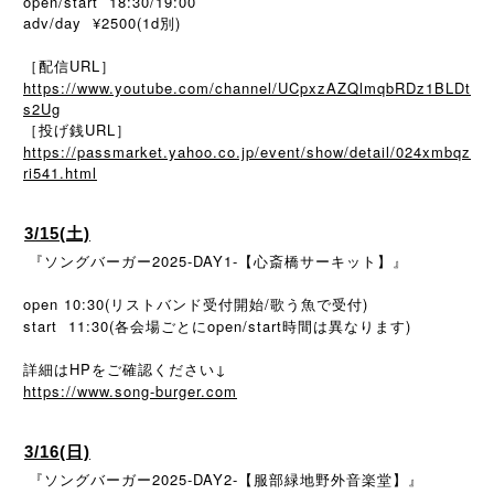
open/start 18:30/19:00
adv/day ¥2500(1d別)
［配信URL］
https://www.youtube.com/channel/UCpxzAZQlmqbRDz1BLDt
s2Ug
［投げ銭URL］
https://passmarket.yahoo.co.jp/event/show/detail/024xmbqz
ri541.html
3/15(土)
『ソングバーガー2025-DAY1-【心斎橋サーキット】』
open 10:30(リストバンド受付開始/歌う魚で受付)
start 11:30(
open/start
)
各会場ごとに
時間は異なります
詳細はHPをご確認ください↓
https://www.song-burger.com
3/16(日)
『ソングバーガー2025-DAY2-【服部緑地野外音楽堂】』