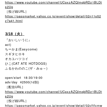
https://www.youtube.com/channel/UCpxzAZQlmqbRDz1BLDt
s2Ug
［投げ銭URL］
https://passmarket.yahoo.co.jp/event/show/detail/02n11p52
z7a41.html
3/18（火）
『おいしいうに』
act)
ちーかま(Easycome)
スギタヒロキ
オカユハツコイ
ひこ(CAT ATE HOTDOGS)
ふるかわののこ(ザ・みゅ～)
open/start 18:30/19:00
adv/day ¥2500(1d別)
［配信URL］
https://www.youtube.com/channel/UCpxzAZQlmqbRDz1BLDt
s2Ug
［投げ銭URL］
https://passmarket.yahoo.co.jp/event/show/detail/02cftfcmw