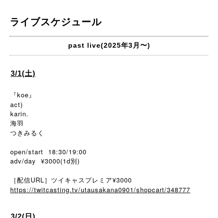
ライブスケジュール
past live(2025年3月〜)
3/1(土)
『koe』
act)
karin.
海羽
つきみるく
open/start 18:30/19:00
adv/day ¥3000(1d別)
［配信URL］ツイキャスプレミア¥3000
https://twitcasting.tv/utausakana0901/shopcart/348777
3/2(日)