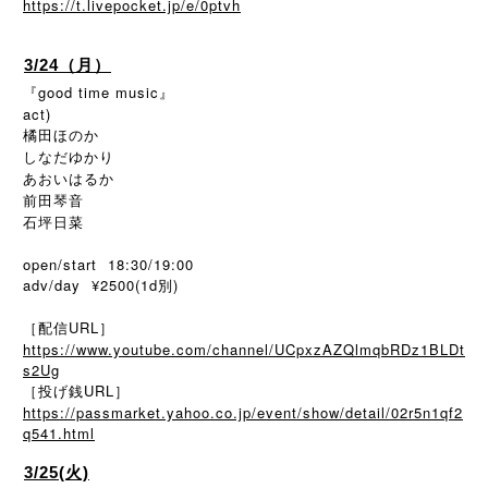
https://t.livepocket.jp/e/0ptvh
3/24（月）
『good time music』
act)
橘田ほのか
しなだゆかり
あおいはるか
前田琴音
石坪日菜
open/start 18:30/19:00
adv/day ¥2500(1d別)
［配信URL］
https://www.youtube.com/channel/UCpxzAZQlmqbRDz1BLDt
s2Ug
［投げ銭URL］
https://passmarket.yahoo.co.jp/event/show/detail/02r5n1qf2
q541.html
3/25(火)