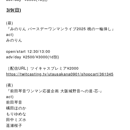
3/9(日)
(昼)
『みのりん バースデーワンマンライブ2025 桃の一輪挿し』
act)
みのりん
open/start 12:30/13:00
adv/day ¥2500/¥3000(1d別)
［配信URL］ツイキャスプレミア¥2000
https://twitcasting.tv/utausakana0901/shopcart/361345
(夜)
『前田琴音ワンマン応援企画 大阪城野音への道-芯-』
act)
前田琴音
橘田ほのか
もりゆめな
田中ミズホ
遥瀬桜子