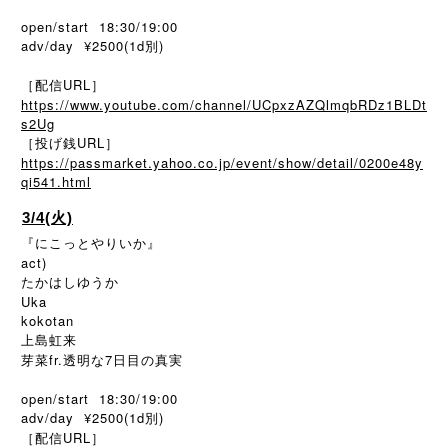
open/start 18:30/19:00
adv/day ¥2500(1d別)
［配信URL］
https://www.youtube.com/channel/UCpxzAZQlmqbRDz1BLDt
s2Ug
［投げ銭URL］
https://passmarket.yahoo.co.jp/event/show/detail/0200e48y
qi541.html
3/4(火)
『にこっとやりいか』
act)
たかはしゆうか
Uka
kokotan
上島虹来
芽菜fr.透明な7日目の真実
open/start 18:30/19:00
adv/day ¥2500(1d別)
［配信URL］