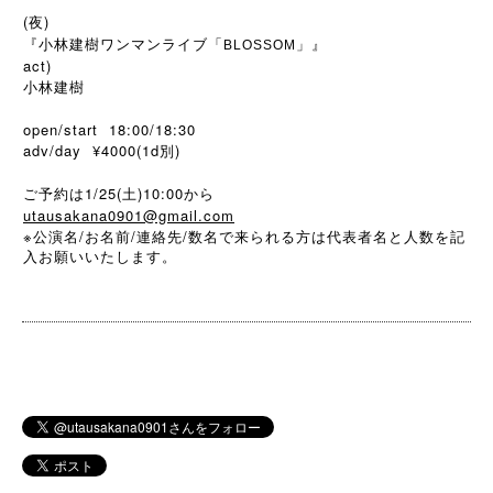
(夜)
『小林建樹ワンマンライブ「
」』
BLOSSOM
act)
小林建樹
open/start 18:00/18:30
adv/day ¥4000(1d別)
ご予約は1/25(土)10:00から
utausakana0901@gmail.com
※
/
/
/
公演名
お名前
連絡先
数名で来られる方は代表者名と人数を記
入お願いいたします。