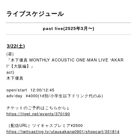
ライブスケジュール
past live(2025年3月〜)
3/22(土)
(昼)
『木下優真 MONTHLY ACOUSTIC ONE-MAN LIVE “AKAR
I”【大阪編】』
act)
木下優真
open/start 12:00/12:45
adv/day ¥4000(1d別/小学生以下ドリンク代のみ)
チケットのご予約はこちらから↓
https://tiget.net/events/370190
［配信URL］ツイキャスプレミア¥2500
https://twitcasting.tv/utausakana0901/shopcart/351814