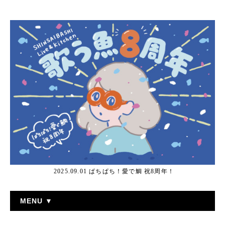
2025.09.01 ぱちぱち！愛で鯛 祝8周年！
MENU ▼