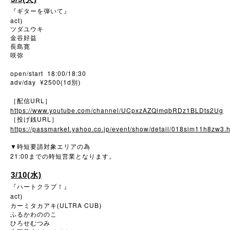
『ギターを弾いて』
act
)
ツダユウキ
金谷好益
長島寛
咲弥
open/start 18:00/18:30
adv/day ¥2500
1d
(
別)
URL
［配信
］
https://www.youtube.com/channel/UCpxzAZQlmqbRDz1BLDts2Ug
URL
［投げ銭
］
https://passmarket.yahoo.co.jp/event/show/detail/018sim11h8zw3.h
▼
時短要請対象エリアの為
21:00
までの時短営業となります。
3/10(水)
『ハートクラブ！』
act
)
ULTRA CUB
カーミタカアキ(
)
ふるかわののこ
ひろせむつみ