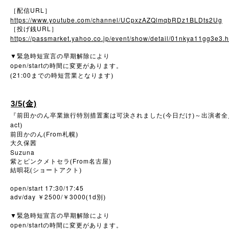
URL
［配信
］
https://www.youtube.com/channel/UCpxzAZQlmqbRDz1BLDts2Ug
URL
［投げ銭
］
https://passmarket.yahoo.co.jp/event/show/detail/01nkya11gg3e3.h
▼
緊急時短宣言の早期解除により
open/start
の時間に変更があります。
21:00
(
までの時短営業となります)
3/5(金)
『前田かのん卒業旅行特別措置案は可決されました(今日だけ)～出演者
act
)
From
前田かのん(
札幌)
大久保茜
Suzuna
From
紫とピンクメトセラ(
名古屋)
結唄花(ショートアクト)
open/start 17:30/17:45
adv/day
2500/
3000
1d
￥
￥
(
別)
▼
緊急時短宣言の早期解除により
open/start
の時間に変更があります。