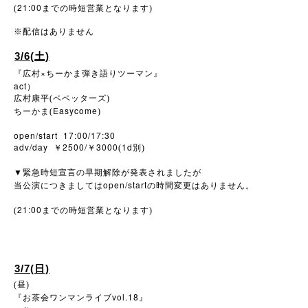
21:00
(
までの時短営業となります)
※
配信はありません
3/6(土)
×
『広村
ちーかま弾き語りツーマン』
act
）
広村康平(ペペッターズ)
Easycome
ちーかま(
)
open/start 17:00/17:30
adv/day
2500/
3000
1d
￥
￥
(
別)
▼
緊急時短宣言の早期解除が発表されましたが
open/start
当公演につきましては
の時間変更はありません。
21:00
(
までの時短営業となります)
3/7(日)
(昼)
vol.18
『お茶会ワンマンライブ
』