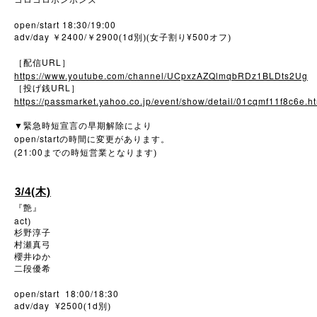
コロコロボンボンズ
open/start 18:30/19:00
adv/day
2400/
2900
1d
¥500
￥
￥
(
別)(女子割り
オフ)
URL
［配信
］
https://www.youtube.com/channel/UCpxzAZQlmqbRDz1BLDts2Ug
URL
［投げ銭
］
https://passmarket.yahoo.co.jp/event/show/detail/01cqmf11f8c6e.h
▼
緊急時短宣言の早期解除により
open/start
の時間に変更があります。
21:00
(
までの時短営業となります)
3/4(木)
『艶』
act
)
杉野淳子
村瀬真弓
櫻井ゆか
二段優希
open/start 18:00/18:30
adv/day ¥2500
1d
(
別)