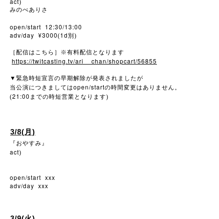
act
)
みのべありさ
open/start 12:30/13:00
adv/day ¥3000
1d
(
別)
［配信はこちら］※有料配信となります
https://twitcasting.tv/ari__chan/shopcart/56855
▼
緊急時短宣言の早期解除が発表されましたが
open/start
当公演につきましては
の時間変更はありません。
21:00
(
までの時短営業となります)
3/8(月)
『おやすみ』
act
)
open/start xxx
adv/day xxx
3/9(火)