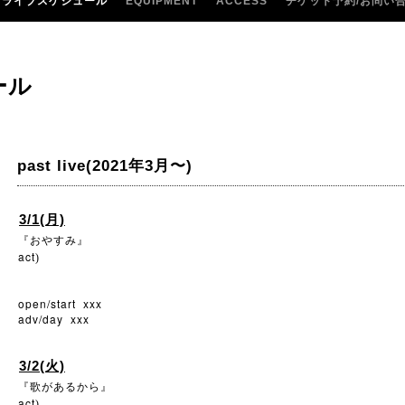
ライブスケジュール
EQUIPMENT
ACCESS
チケット予約/お問い
ール
past live(2021年3月〜)
3/1(月)
『おやすみ』
act
)
open/start xxx
adv/day xxx
3/2(火)
『歌があるから』
act
)