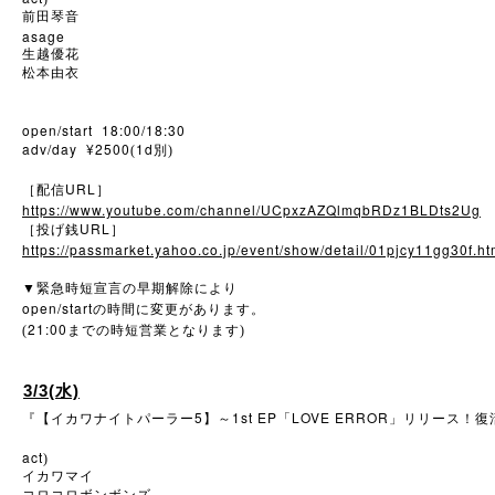
前田琴音
asage
生越優花
松本由衣
open/start 18:00/18:30
adv/day ¥2500
1d
(
別)
URL
［配信
］
https://www.youtube.com/channel/UCpxzAZQlmqbRDz1BLDts2Ug
URL
［投げ銭
］
https://passmarket.yahoo.co.jp/event/show/detail/01pjcy11gg30f.ht
▼
緊急時短宣言の早期解除により
open/start
の時間に変更があります。
21:00
(
までの時短営業となります)
3/3(水)
5
1st EP
LOVE ERROR
『【イカワナイトパーラー
】～
「
」リリース！復
act
)
イカワマイ