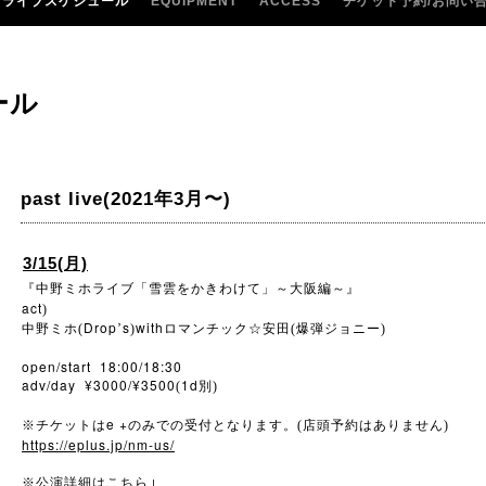
ライブスケジュール
EQUIPMENT
ACCESS
チケット予約/お問い
ール
past live(2021年3月〜)
3/15(月)
『中野ミホライブ「雪雲をかきわけて」～大阪編～』
act
)
Drop
s
with
中野ミホ(
’
)
ロマンチック☆安田(爆弾ジョニー)
open/start 18:00/18:30
adv/day ¥3000/¥3500
1d
(
別)
e +
※
チケットは
のみでの受付となります。(店頭予約はありません)
https://eplus.jp/nm-us/
↓
※
公演詳細はこちら