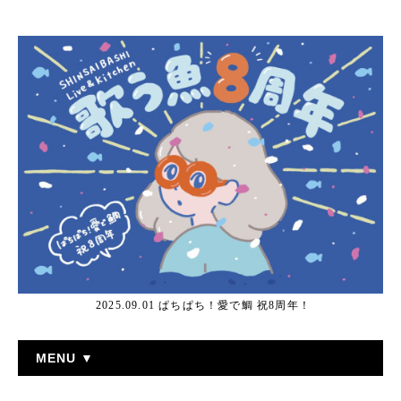
2025.09.01 ぱちぱち！愛で鯛 祝8周年！
MENU ▼