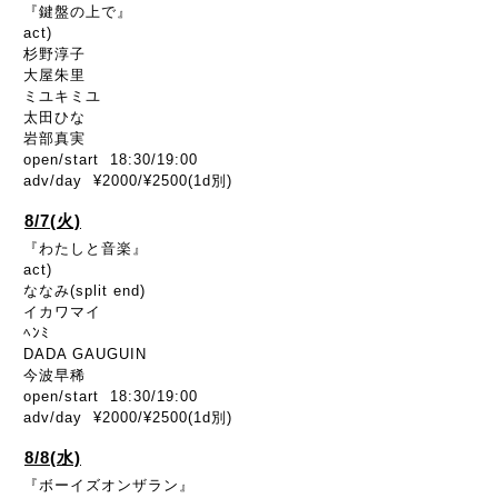
『鍵盤の上で』
act)
杉野淳子
大屋朱里
ミユキミユ
太田ひな
岩部真実
open/start 18:30/19:00
adv/day ¥2000/¥2500(1d別)
8/7(火)
『わたしと音楽』
act)
ななみ(split end)
イカワマイ
ﾍﾝﾐ
DADA GAUGUIN
今波早稀
open/start 18:30/19:00
adv/day ¥2000/¥2500(1d別)
8/8(水)
『ボーイズオンザラン』