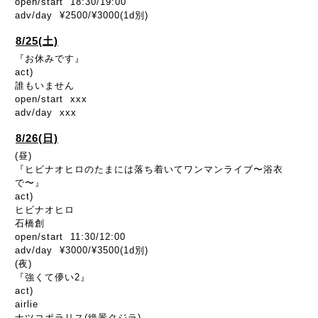
open/start 18:30/19:00
adv/day ¥2500/¥3000(1d別)
8/25(土)
『お休みです』
act)
誰もいません
open/start xxx
adv/day xxx
8/26(日)
(昼)
『ヒビナオヒロのたまには落ち着いてワンマンライブ〜浴衣
で〜』
act)
ヒビナオヒロ
石橋創
open/start 11:30/12:00
adv/day ¥3000/¥3500(1d別)
(夜)
『強くて儚い2』
act)
airlie
ナツコポラリス(絶景クジラ)