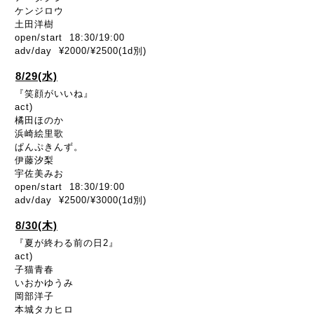
ケンジロウ
土田洋樹
open/start 18:30/19:00
adv/day ¥2000/¥2500(1d別)
8/29(水)
『笑顔がいいね』
act)
橘田ほのか
浜崎絵里歌
ぱんぷきんず。
伊藤汐梨
宇佐美みお
open/start 18:30/19:00
adv/day ¥2500/¥3000(1d別)
8/30(木)
『夏が終わる前の日2』
act)
子猫青春
いおかゆうみ
岡部洋子
本城タカヒロ