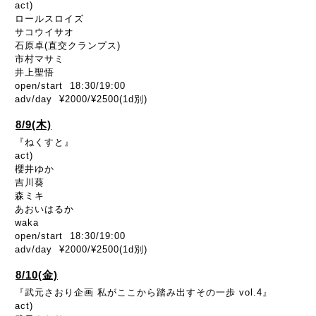
act)
ロールスロイズ
サコウイサオ
石原卓(直交クランプス)
市村マサミ
井上聖悟
open/start 18:30/19:00
adv/day ¥2000/¥2500(1d別)
8/9(木)
『ねくすと』
act)
櫻井ゆか
吉川葵
森ミキ
あおいはるか
waka
open/start 18:30/19:00
adv/day ¥2000/¥2500(1d別)
8/10(金)
『武元さおり企画 私がここから踏み出すその一歩 vol.4』
act)