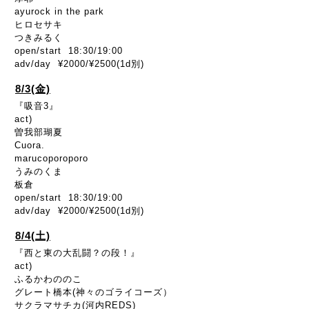
ayurock in the park
ヒロセサキ
つきみるく
open/start 18:30/19:00
adv/day ¥2000/¥2500(1d別)
8/3(金)
『吸音3』
act)
曽我部瑚夏
Cuora.
marucoporoporo
うみのくま
板倉
open/start 18:30/19:00
adv/day ¥2000/¥2500(1d別)
8/4(土)
『西と東の大乱闘？の段！』
act)
ふるかわののこ
グレート橋本(神々のゴライコーズ）
サクラマサチカ(河内REDS)