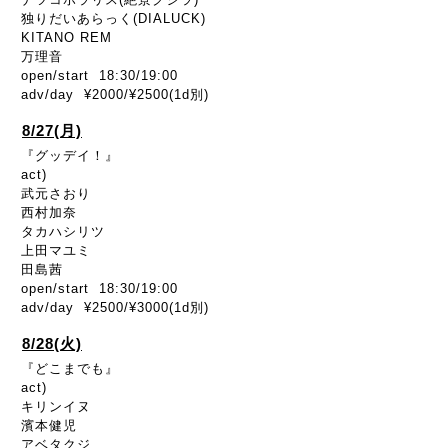
独りだいあらっく(DIALUCK)
KITANO REM
万理音
open/start 18:30/19:00
adv/day ¥2000/¥2500(1d別)
8/27(月)
『グッデイ！』
act)
武元さおり
西村加奈
タカハシリツ
上田マユミ
田島茜
open/start 18:30/19:00
adv/day ¥2500/¥3000(1d別)
8/28(火)
『どこまでも』
act)
キリンイヌ
濱本健児
アベタクジ