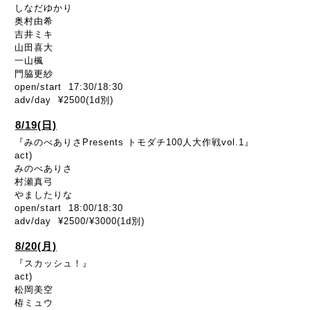
しなだゆかり
奥村由希
吉井ミキ
山田喜大
一山楓
門脇更紗
open/start 17:30/18:30
adv/day ¥2500(1d別)
8/19(日)
『みのべありさPresents トモダチ100人大作戦vol.1』
act)
みのべありさ
村瀬真弓
やましたりな
open/start 18:00/18:30
adv/day ¥2500/¥3000(1d別)
8/20(月)
『スカッシュ！』
act)
松岡美空
栫ミュウ