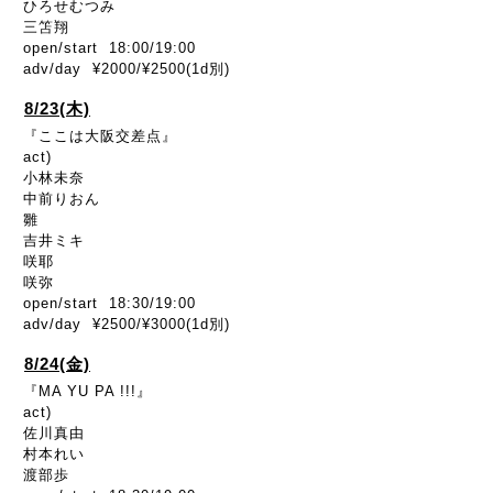
ひろせむつみ
三笘翔
open/start 18:00/19:00
adv/day ¥2000/¥2500(1d別)
8/23(木)
『ここは大阪交差点』
act)
小林未奈
中前りおん
雛
吉井ミキ
咲耶
咲弥
open/start 18:30/19:00
adv/day ¥2500/¥3000(1d別)
8/24(金)
『MA YU PA !!!』
act)
佐川真由
村本れい
渡部歩