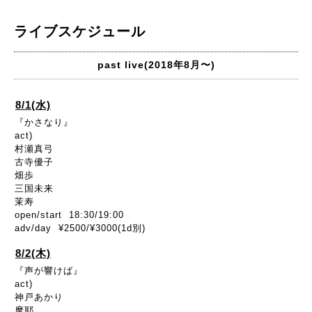
ライブスケジュール
past live(2018年8月〜)
8/1(水)
『かさなり』
act)
村瀬真弓
古寺優子
畑歩
三国未来
茉寿
open/start 18:30/19:00
adv/day ¥2500/¥3000(1d別)
8/2(木)
『声が響けば』
act)
神戸あかり
摩耶