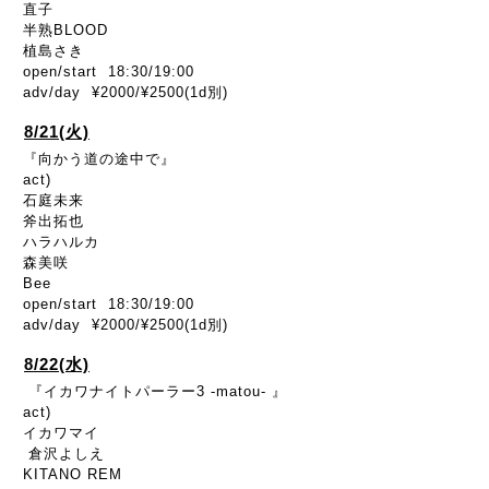
直子
半熟BLOOD
植島さき
open/start 18:30/19:00
adv/day ¥2000/¥2500(1d別)
8/21(火)
『向かう道の途中で』
act)
石庭未来
斧出拓也
ハラハルカ
森美咲
Bee
open/start 18:30/19:00
adv/day ¥2000/¥2500(1d別)
8/22(水)
『イカワナイトパーラー3 -matou- 』
act)
イカワマイ
倉沢よしえ
KITANO REM