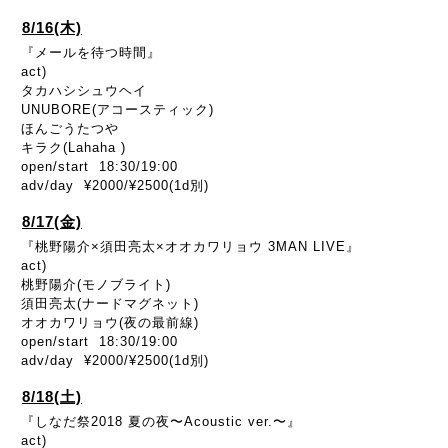
8/16(木)
『メールを待つ時間』
act)
タカハシシュウヘイ
UNUBORE(アコースティック)
ほんごうたつや
キラク(Lahaha )
open/start 18:30/19:00
adv/day ¥2000/¥2500(1d別)
8/17(金)
『桃野陽介×須田亮太×オオカワリョウ 3MAN LIVE』
act)
桃野陽介(モノブライト)
須田亮太(ナードマグネット)
オオカワリョウ(夜の最前線)
open/start 18:30/19:00
adv/day ¥2000/¥2500(1d別)
8/18(土)
『しなだ祭2018 夏の夜〜Acoustic ver.〜』
act)