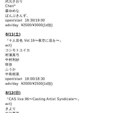
武元さおり
Cheri*
森ゆめな
ぱんぷきんず。
open/start 18:30/19:00
adv/day ¥2500/¥3000(1d別)
8/11(土)
『十人音色 Vol.16〜夜空に花を〜』
act)
コシモトユイカ
村瀬真弓
中村利紗
咲弥
ふうか
中島樹菜
open/start 18:00/18:30
adv/day ¥2000/¥2500(1d別)
8/12(日)
『CAS live.96〜Casting Artist Syndicate〜』
act)
きより