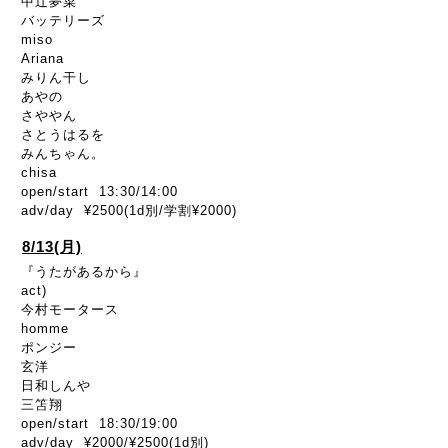
中辻夢菜
バッテリーズ
miso
Ariana
みりん干し
あやの
さややん
さとうはるを
みんちゃん。
chisa
open/start 13:30/14:00
adv/day ¥2500(1d別/学割¥2000)
8/13(月)
『うたがあるから』
act)
今村モータース
homme
ポンジー
玄洋
日和しんや
三笘翔
open/start 18:30/19:00
adv/day ¥2000/¥2500(1d別)