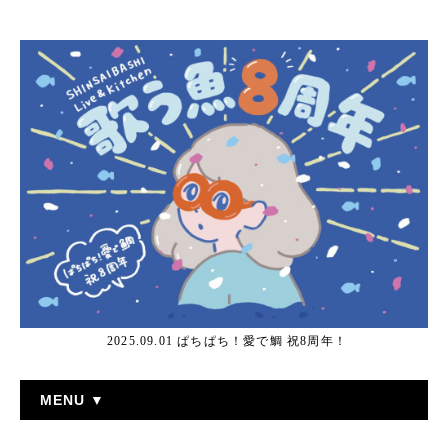
2025.09.01 ぱちぱち！愛で鯛 祝8周年！
MENU ▼