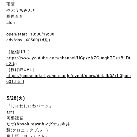
雨蘭
やぶうちみんと
豆原百音
alen
open/start 18:30/19:00
adv/day ¥2500(1d別)
［配信URL］
https://www.youtube.com/channel/UCpxzAZQlmqbRDz1BLDt
s2Ug
［投げ銭URL］
https://passmarket.yahoo.co.jp/event/show/detail/02xit3jpeu
q31.html
5/28(火)
『しゅわしゅわパーク』
act)
岡部謙吾
たづ(Absolute)withマグナム寺井
慧(クロニックブルー)
月山悟（ヨルノアト）