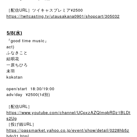
［配信URL］ツイキャスプレミア¥2500
https://twitcasting.tv/utausakana0901/shopcart/305032
5/8(水)
『good time music』
act)
ふなきこと
結唄花
一原ちひろ
未羽
kokotan
open/start 18:30/19:00
adv/day ¥2500(1d別)
［配信URL］
https://www.youtube.com/channel/UCpxzAZQlmqbRDz1BLDt
s2Ug
［投げ銭URL］
https://passmarket.yahoo.co.jp/event/show/detail/0228hb5z
hdp31.html