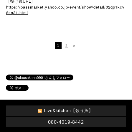
［投げ銭URL］
https://passmarket.yahoo.co.jp/event/show/detail/02qp1kcv
8sq31.html
1
2
»
Live&kitchen【歌う魚】
080-4019-8442