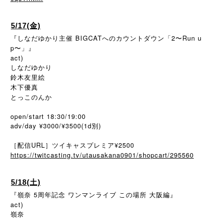
5/17(金)
『しなだゆかり主催 BIGCATへのカウントダウン「2〜Run u
p〜」』
act)
しなだゆかり
鈴木友里絵
木下優真
とっこのんか
open/start 18:30/19:00
adv/day ¥3000/¥3500(1d別)
［配信URL］ツイキャスプレミア¥2500
https://twitcasting.tv/utausakana0901/shopcart/295560
5/18(土)
『嶺奈 5周年記念 ワンマンライブ この場所 大阪編』
act)
嶺奈