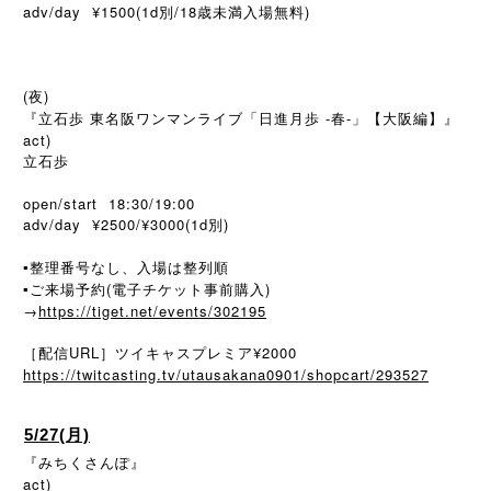
adv/day ¥1500(1d
/18
)
別
歳未満入場無料
(夜)
『立石歩 東名阪ワンマンライブ「日進月歩 -春-」【大阪編】』
act)
立石歩
open/start 18:30/19:00
adv/day ¥2500/¥3000(1d別)
▪️整理番号なし、入場は整列順
▪️ご来場予約(電子チケット事前購入)
→
https://tiget.net/events/302195
［配信URL］ツイキャスプレミア¥2000
https://twitcasting.tv/utausakana0901/shopcart/293527
5/27(月)
『みちくさんぽ』
act)