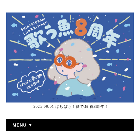
2025.09.01 ぱちぱち！愛で鯛 祝8周年！
MENU ▼