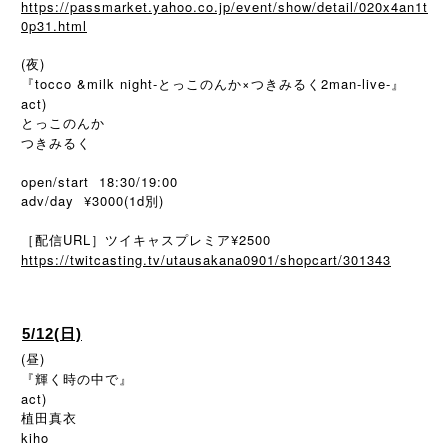
https://passmarket.yahoo.co.jp/event/show/detail/020x4an1t
0p31.html
(夜)
『tocco &milk night-とっこのんか×つきみるく2man-live-』
act)
とっこのんか
つきみるく
open/start 18:30/19:00
adv/day ¥3000(1d別)
［配信URL］ツイキャスプレミア¥2500
https://twitcasting.tv/utausakana0901/shopcart/301343
5/12(日)
(昼)
『輝く時の中で』
act)
植田真衣
kiho