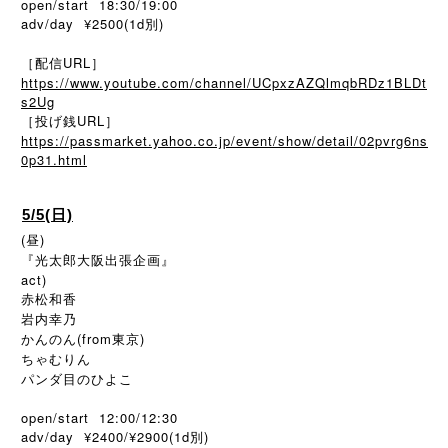
open/start 18:30/19:00
adv/day ¥2500(1d別)
［配信URL］
https://www.youtube.com/channel/UCpxzAZQlmqbRDz1BLDt
s2Ug
［投げ銭URL］
https://passmarket.yahoo.co.jp/event/show/detail/02pvrg6ns
0p31.html
5/5(日)
(昼)
『光太郎大阪出張企画』
act)
赤松和香
岩内幸乃
かんのん(from東京)
ちゃむりん
パンダ目のひよこ
open/start 12:00/12:30
adv/day ¥2400/¥2900(1d別)