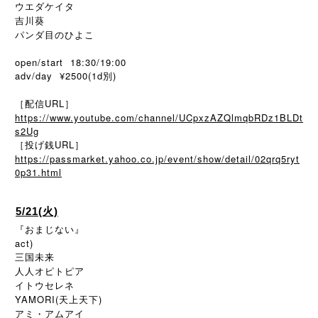
ウエダケイタ
吉川葵
パンダ目のひよこ
open/start 18:30/19:00
adv/day ¥2500(1d別)
［配信URL］
https://www.youtube.com/channel/UCpxzAZQlmqbRDz1BLDt
s2Ug
［投げ銭URL］
https://passmarket.yahoo.co.jp/event/show/detail/02qrq5ryt
0p31.html
5/21(火)
『おまじない』
act)
三国未来
人人オピトピア
イトウセレネ
YAMORI(天上天下)
アミ・アムアイ