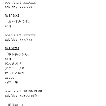
open/start xxx/xxx
adv/day xxx/xxx
5/14(火)
『おやすみです』
act)
open/start xxx/xxx
adv/day xxx/xxx
5/15(水)
『歌があるから』
act)
武元さおり
タケモトリオ
かしもとゆか
asage
石坪日菜
open/start 18:30/19:00
adv/day ¥2500(1d別)
［配信URL］