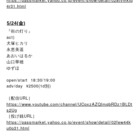
https://passmarket.yahoo.co.jp/event/show/detail/028tvmkiq
4r31.html
5/24(金)
『街の灯り』
act)
犬塚ヒカリ
永恵美遥
あおいはるか
山口華穂
ゆずほ
open/start 18:30/19:00
adv/day ¥2500(1d別)
［配信URL］
https://www.youtube.com/channel/UCpxzAZQlmqbRDz1BLDt
s2Ug
［投げ銭URL］
https://passmarket.yahoo.co.jp/event/show/detail/02few44k
u0p31.html