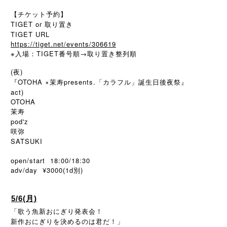
【チケット予約】
TIGET or 取り置き
TIGET URL
https://tiget.net/events/306619
※
TIGET
→
入場：
番号順
取り置き整列順
(夜)
『OTOHA ×茉寿presents.「カラフル」誕生日後夜祭』
act)
OTOHA
茉寿
pod'z
咲弥
SATSUKI
open/start 18:00/18:30
adv/day ¥3000(1d
)
別
5/6(月)
「歌う魚新おにぎり発表会！
新作おにぎりを決めるのは君だ！」