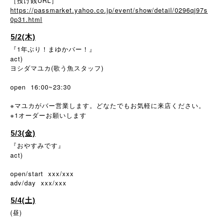
［投げ銭URL］
https://passmarket.yahoo.co.jp/event/show/detail/0296qj97s
0p31.html
5/2(木)
『1年ぶり！まゆかバー！』
act)
ヨシダマユカ(歌う魚スタッフ)
open 16:00~23:30
※
マユカがバー営業します。どなたでもお気軽に来店ください。
※1
オーダーお願いします
5/3(金)
『おやすみです』
act)
open/start xxx/xxx
adv/day xxx/xxx
5/4(土)
(昼)