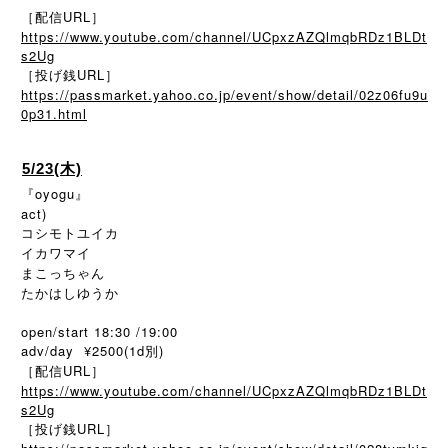
［配信URL］
https://www.youtube.com/channel/UCpxzAZQlmqbRDz1BLDt
s2Ug
［投げ銭URL］
https://passmarket.yahoo.co.jp/event/show/detail/02z06fu9u
0p31.html
5/23(木)
『oyogu』
act)
コシモトユイカ
イカワマイ
まこっちゃん
たかはしゆうか
open/start 18:30 /19:00
adv/day ¥2500(1d別)
［配信URL］
https://www.youtube.com/channel/UCpxzAZQlmqbRDz1BLDt
s2Ug
［投げ銭URL］