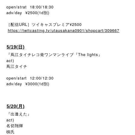
open/strat 18:00/18:30
adv/day ¥2500(1d別)
［配信URL］ツイキャスプレミア¥2500
https://twitcasting.tv/utausakana0901/shopcart/309667
5/19(日)
『蔦江タイチレコ発ワンマンライブ『The lights』
act)
蔦江タイチ
open/start 12:00/12:30
adv/day ¥3000(1d
)
別
5/20(月)
『出逢えた』
act)
名切翔輝
槙氏