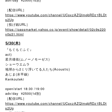
adv/day ¥2500(1d別)
［配信URL］
https://www.youtube.com/channel/UCpxzAZQlmqbRDz1BLDt
s2Ug
［投げ銭URL］
https://passmarket.yahoo.co.jp/event/show/detail/02c9s220
v0p31.html
5/30(木)
『もぐもぐふぐ』
act)
若月雄佑(ムノーノモーゼス)
ショーウエムラ
地球から2ミリ浮いてる人たち(Acoustic)
あじま(水平線)
Kenkouteki
open/start 18:30 /19:00
adv/day ¥2500(1d別)
［配信URL］
https://www.youtube.com/channel/UCpxzAZQlmqbRDz1BLDt
s2Ug