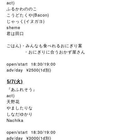
act)
ふるかわののこ
こうどたくや(Bacon)
じゃっく(イヌガヨ)
sheme
君は田口
ごはん)・みんなも食べれるおにぎり案
・おにぎりに合うおかず屋さん
open/start 18:30/19:00
adv/day ¥2500(1d
)
別
5/7(火)
『あふれそう』
act)
天野花
やましたりな
しなだゆかり
Nachika
open/start 18:30/19:00
adv/day ¥3000(1d別)