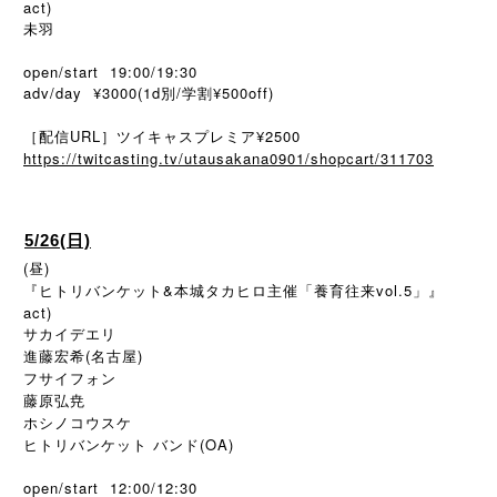
act)
未羽
open/start 19:00/19:30
adv/day ¥3000(1d別/学割¥500off)
［配信URL］ツイキャスプレミア¥2500
https://twitcasting.tv/utausakana0901/shopcart/311703
5/26(日)
(昼)
『ヒトリバンケット&本城タカヒロ主催「養育往来vol.5」』
act)
サカイデエリ
進藤宏希(名古屋)
フサイフォン
藤原弘尭
ホシノコウスケ
ヒトリバンケット バンド(OA)
open/start 12:00/12:30