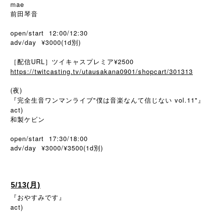
mae
前田琴音
open/start 12:00/12:30
adv/day ¥3000(1d別)
［配信URL］ツイキャスプレミア¥2500
https://twitcasting.tv/utausakana0901/shopcart/301313
(夜)
『完全生音ワンマンライブ"僕は音楽なんて信じない vol.11"』
act)
和製ケビン
open/start 17:30/18:00
adv/day ¥3000/¥3500(1d
)
別
5/13(月)
『おやすみです』
act)