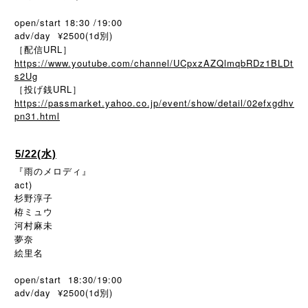
open/start 18:30 /19:00
adv/day ¥2500(1d別)
［配信URL］
https://www.youtube.com/channel/UCpxzAZQlmqbRDz1BLDt
s2Ug
［投げ銭URL］
https://passmarket.yahoo.co.jp/event/show/detail/02efxgdhv
pn31.html
5/22(水)
『雨のメロディ』
act)
杉野淳子
栫ミュウ
河村麻未
夢奈
絵里名
open/start 18:30/19:00
adv/day ¥2500(1d別)