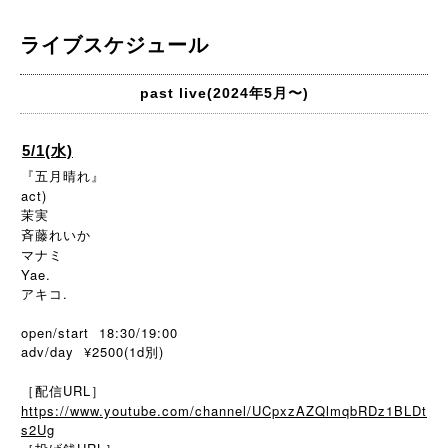
ライブスケジュール
past live(2024年5月〜)
5/1(水)
『五月晴れ』
act)
茉実
斉藤れいか
マナミ
Yae.
アキコ.
open/start 18:30/19:00
adv/day ¥2500(1d別)
［配信URL］
https://www.youtube.com/channel/UCpxzAZQlmqbRDz1BLDt
s2Ug