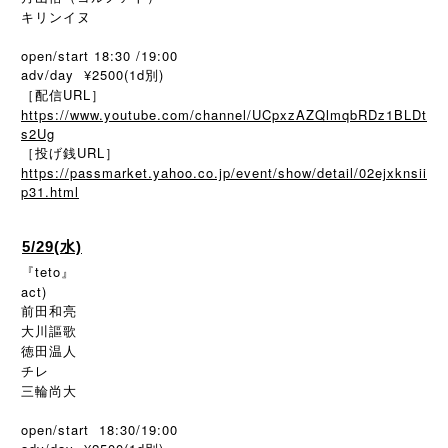
キリンイヌ
open/start 18:30 /19:00
adv/day ¥2500(1d別)
［配信URL］
https://www.youtube.com/channel/UCpxzAZQlmqbRDz1BLDt
s2Ug
［投げ銭URL］
https://passmarket.yahoo.co.jp/event/show/detail/02ejxknsii
p31.html
5/29(水)
『teto』
act)
前田和亮
大川謳歌
徳田温人
チレ
三輪尚大
open/start 18:30/19:00