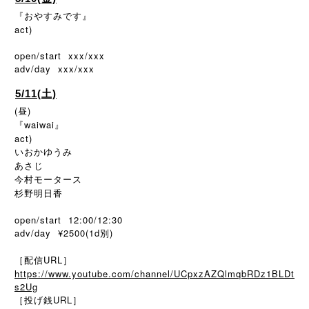
『おやすみです』
act)
open/start xxx/xxx
adv/day xxx/xxx
5/11(土)
(昼)
『waiwai』
act)
いおかゆうみ
あさじ
今村モータース
杉野明日香
open/start 12:00/12:30
adv/day ¥2500(1d別)
［配信URL］
https://www.youtube.com/channel/UCpxzAZQlmqbRDz1BLDt
s2Ug
［投げ銭URL］