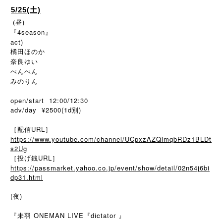
5/25(土)
(昼)
『4season』
act)
橘田ほのか
奈良ゆい
ぺんぺん
みのりん
open/start 12:00/12:30
adv/day ¥2500(1d別)
［配信URL］
https://www.youtube.com/channel/UCpxzAZQlmqbRDz1BLDt
s2Ug
［投げ銭URL］
https://passmarket.yahoo.co.jp/event/show/detail/02n54j6bi
dp31.html
(夜)
『未羽 ONEMAN LIVE『dictator 』