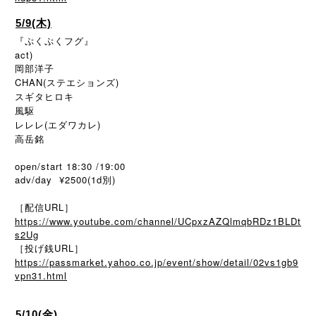
5/9(木)
『ぷくぷくフグ』
act)
岡部洋子
CHAN(ステエションズ)
スギタヒロキ
風駆
レレレ(エダワカレ)
高岳銘
open/start 18:30 /19:00
adv/day ¥2500(1d別)
［配信URL］
https://www.youtube.com/channel/UCpxzAZQlmqbRDz1BLDt
s2Ug
［投げ銭URL］
https://passmarket.yahoo.co.jp/event/show/detail/02vs1gb9
vpn31.html
5/10(金)