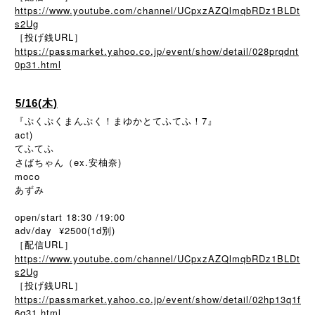
https://www.youtube.com/channel/UCpxzAZQlmqbRDz1BLDt
s2Ug
［投げ銭URL］
https://passmarket.yahoo.co.jp/event/show/detail/028prqdnt
0p31.html
5/16(木)
『ぷくぷくまんぷく！まゆかとてふてふ！7』
act)
てふてふ
さばちゃん（ex.安柚奈)
moco
あずみ
open/start 18:30 /19:00
adv/day ¥2500(1d別)
［配信URL］
https://www.youtube.com/channel/UCpxzAZQlmqbRDz1BLDt
s2Ug
［投げ銭URL］
https://passmarket.yahoo.co.jp/event/show/detail/02hp13q1f
6q31.html