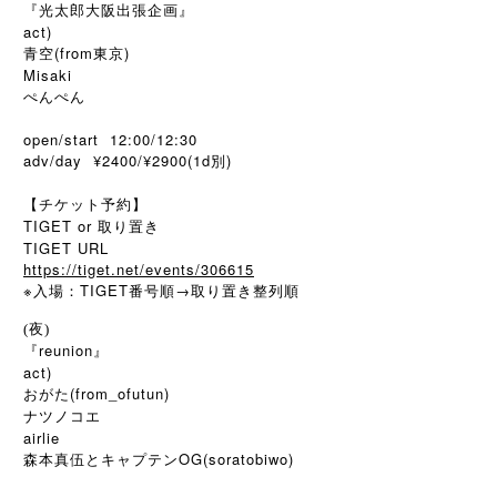
『光太郎大阪出張企画』
act)
青空(from東京)
Misaki
ぺんぺん
open/start 12:00/12:30
adv/day ¥2400/¥2900(1d別)
【チケット予約】
TIGET or 取り置き
TIGET URL
https://tiget.net/events/306615
※
TIGET
→
入場：
番号順
取り置き整列順
(夜)
『reunion』
act)
おがた(from_ofutun)
ナツノコエ
airlie
森本真伍とキャプテンOG(soratobiwo)