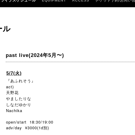
ライブスケジュール
EQUIPMENT
ACCESS
チケット予約/お問い
ール
past live(2024年5月〜)
5/7(火)
『あふれそう』
act)
天野花
やましたりな
しなだゆかり
Nachika
open/start 18:30/19:00
adv/day ¥3000(1d別)