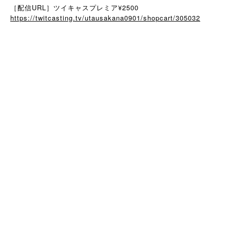
［配信URL］ツイキャスプレミア¥2500
https://twitcasting.tv/utausakana0901/shopcart/305032