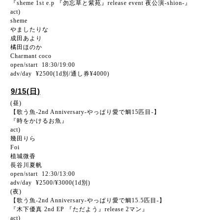
『sheme 1st e.p 『勿忘草と紫苑』release event 夜公演-shion-』
act)
sheme
やましたりな
成田あより
橘田ほのか
Charmant coco
open/start 18:30/19:00
adv/day ¥2500(1d別/通し券¥4000)
9/15(日)
(昼)
【歌う魚-2nd Anniversary-やっぱり愛で鯛15匹目-】
『時をかけるお魚』
act)
幾田りら
Foi
植城微香
長谷川夏帆
open/start 12:30/13:00
adv/day ¥2500/¥3000(1d別)
(夜)
【歌う魚-2nd Anniversary-やっぱり愛で鯛15.5匹目-】
『木下優真 2nd EP 『ただよう』release 2マン』
act)