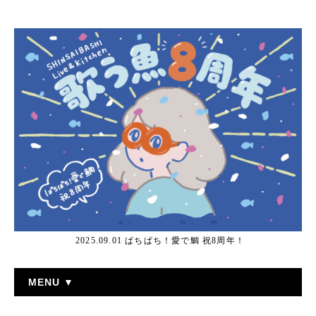
2025.09.01 ぱちぱち！愛で鯛 祝8周年！
MENU ▼