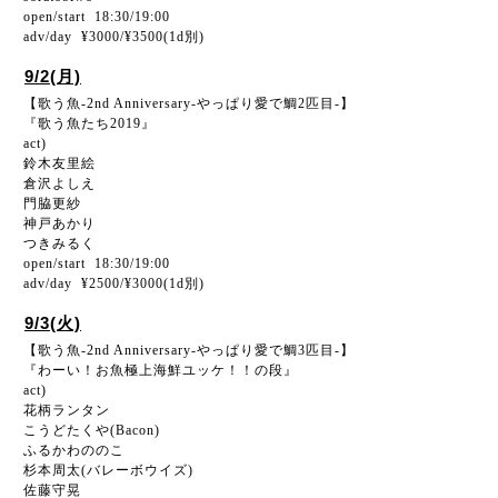
open/start 18:30/19:00
adv/day ¥3000/¥3500(1d別)
9/2(月)
【歌う魚-2nd Anniversary-やっぱり愛で鯛2匹目-】
『歌う魚たち2019』
act)
鈴木友里絵
倉沢よしえ
門脇更紗
神戸あかり
つきみるく
open/start 18:30/19:00
adv/day ¥2500/¥3000(1d別)
9/3(火)
【歌う魚-2nd Anniversary-やっぱり愛で鯛3匹目-】
『わーい！お魚極上海鮮ユッケ！！の段』
act)
花柄ランタン
こうどたくや(Bacon)
ふるかわののこ
杉本周太(バレーボウイズ)
佐藤守晃