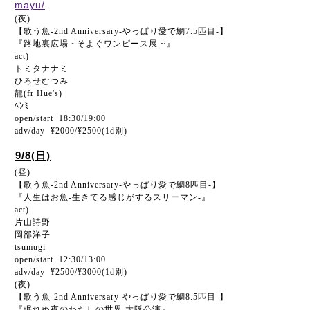
mayu/
(夜)
【歌う魚-2nd Anniversary-やっぱり愛で鯛7.5匹目-】
『路地裏広場 ~そよぐワンピース展 ~』
act)
トミタナナミ
ひろせむつみ
龍(fr Hue's)
ﾍﾝﾐ
open/start 18:30/19:00
adv/day ¥2000/¥2500(1d別)
9/8(日)
(昼)
【歌う魚-2nd Anniversary-やっぱり愛で鯛8匹目-】
『人生はお魚-生きてる感じがするスリーマン-』
act)
片山詩野
岡部洋子
tsumugi
open/start 12:30/13:00
adv/day ¥2500/¥3000(1d別)
(夜)
【歌う魚-2nd Anniversary-やっぱり愛で鯛8.5匹目-】
『眠れぬ夜のわたしの世界 大阪公演』