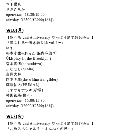
木下優真
ささきちか
open/start 18:30/19:00
adv/day ¥2500/¥3000(1d別)
9/16(月)
【歌う魚-2nd Anniversary-やっぱり愛で鯛16匹目-】
『逢ふれる〜弾き語り編 vol.2〜』
act)
杉本小生&あらた(脳内麻薬ズ)
Ūki(pixy lit the Brooklyn.)
森本真伍(soratobiwo)
ふなむし(quolia)
富岡大輝
岡本冬馬(the whimsical glider)
藤原祐太(PRIMAL)
ミヤザキナツキ(砂場)
林田裕馬(橙々)
open/start 15:00/15:30
adv/day ¥2000/¥2500(1d別)
9/17(火)
【歌う魚-2nd Anniversary-やっぱり愛で鯛17匹目-】
『お魚スペシャル!!!～まんぷくの段～』