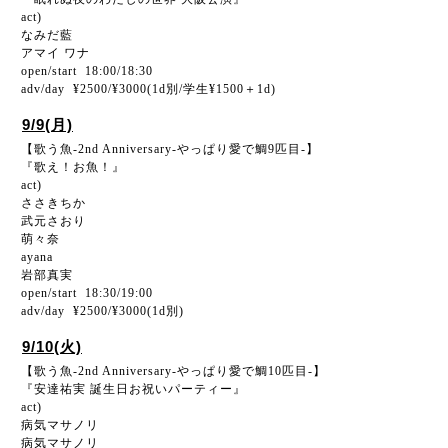
act)
なみだ藍
アマイ ワナ
open/start 18:00/18:30
adv/day ¥2500/¥3000(1d別/学生¥1500＋1d)
9/9(月)
【歌う魚-2nd Anniversary-やっぱり愛で鯛9匹目-】
『歌え！お魚！』
act)
ささきちか
武元さおり
萌々奈
ayana
岩部真実
open/start 18:30/19:00
adv/day ¥2500/¥3000(1d別)
9/10(火)
【歌う魚-2nd Anniversary-やっぱり愛で鯛10匹目-】
『安達祐実 誕生日お祝いパーティー』
act)
病気マサノリ
病気マサノリ