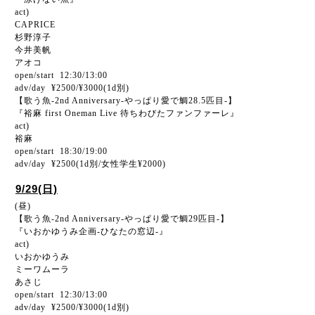
act)
CAPRICE
杉野淳子
今井美帆
アオコ
open/start 12:30/13:00
adv/day ¥2500/¥3000(1d別)
【歌う魚-2nd Anniversary-やっぱり愛で鯛28.5匹目-】
『裕麻 first Oneman Live 待ちわびたファンファーレ』
act)
裕麻
open/start 18:30/19:00
adv/day ¥2500(1d別/女性学生¥2000)
9/29(日)
(昼)
【歌う魚-2nd Anniversary-やっぱり愛で鯛29匹目-】
『いおかゆうみ企画-ひなたの窓辺-』
act)
いおかゆうみ
ミーワムーラ
あさじ
open/start 12:30/13:00
adv/day ¥2500/¥3000(1d別)