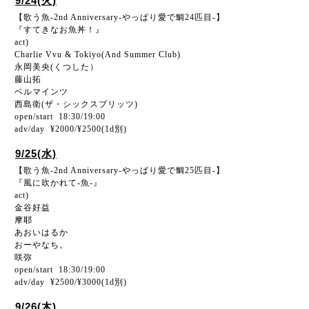
9/24(火)
【歌う魚-2nd Anniversary-やっぱり愛で鯛24匹目-】
『すてきなお魚丼！』
act)
Charlie Vvu & Tokiyo(And Summer Club)
永岡美央(くつした）
藤山拓
ベルマインツ
西島衛(ザ・シックスブリッツ)
open/start 18:30/19:00
adv/day ¥2000/¥2500(1d別)
9/25(水)
【歌う魚-2nd Anniversary-やっぱり愛で鯛25匹目-】
『風に吹かれて-魚-』
act)
金谷好益
摩耶
あおいはるか
おーやなち。
咲弥
open/start 18:30/19:00
adv/day ¥2500/¥3000(1d別)
9/26(木)