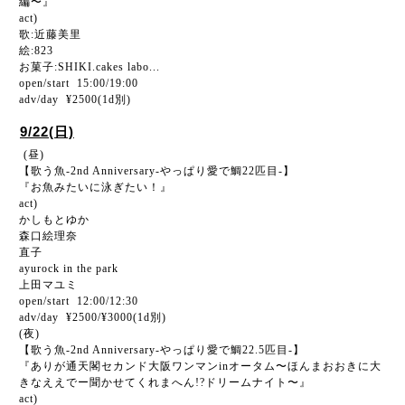
編〜』
act)
歌:近藤美里
絵:823
お菓子:SHIKI.cakes labo...
open/start 15:00/19:00
adv/day ¥2500(1d別)
9/22(日)
(昼)
【歌う魚-2nd Anniversary-やっぱり愛で鯛22匹目-】
『お魚みたいに泳ぎたい！』
act)
かしもとゆか
森口絵理奈
直子
ayurock in the park
上田マユミ
open/start 12:00/12:30
adv/day ¥2500/¥3000(1d別)
(夜)
【歌う魚-2nd Anniversary-やっぱり愛で鯛22.5匹目-】
『ありが通天閣セカンド大阪ワンマンinオータム〜ほんまおおきに大
きなええでー聞かせてくれまへん!?ドリームナイト〜』
act)