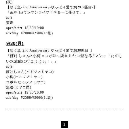
(夜)
【歌う魚-2nd Anniversary-やっぱり愛で鯛29.5匹目-】
『茉寿 1stワンマンライブ「ギターに任せて」』
act)
茉寿
open/start 18:30/19:00
adv/day ¥2000/¥2500(1d別)
9/30(月)
【歌う魚-2nd Anniversary-やっぱり愛で鯛30匹目-】
『ぼけちゃん×小梅＝コボ©～純血ミヤコ聖なる2マン～「たのし
い水族館に行こうよぉ！」』
act)
ぼけちゃん(ヒミツノミヤコ)
小梅(ヒミツノミヤコ)
コボ©(ヒミツノミヤコ)
魚達(ミヤコ民)
open/start 19:30/20:00
adv/day ¥2500/¥3000(1d別)
1