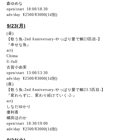
森ゆめな
open/start 18:00/18:30
adv/day ¥2500/¥3000(1d別)
9/23(月)
(昼)
【歌う魚-2nd Anniversary-やっぱり愛で鯛23匹目-】
『幸せな魚』
act)
Chima
U-full
古賀小由実
open/start 13:00/13:30
adv/day ¥2500/¥3000(1d別)
(夜)
【歌う魚-2nd Anniversary-やっぱり愛で鯛23.5匹目-】
『変わらずに、変わり続けていく-2-』
act)
しなだゆかり
優利香
橘田ほのか
open/start 18:30/19:00
adv/day ¥2500/¥3000(1d別)