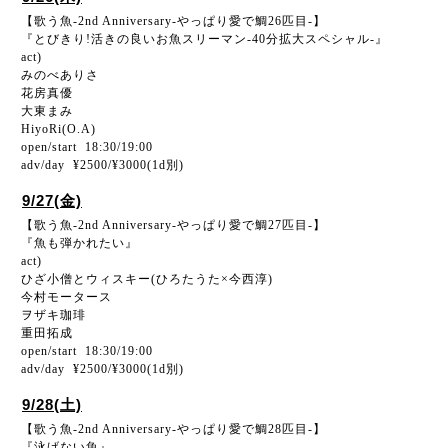
【歌う魚-2nd Anniversary-やっぱり愛で鯛26匹目-】
『とびきり!活きの良いお魚スリーマン-40分拡大スペシャル-』
act)
みのべありさ
花房真優
大東まみ
HiyoRi(O.A)
open/start 18:30/19:00
adv/day ¥2500/¥3000(1d別)
9/27(金)
【歌う魚-2nd Anniversary-やっぱり愛で鯛27匹目-】
『魚も弾かれたい』
act)
ひざ小僧とウィスキー(ひろたうた×今西淳)
今村モータース
ヲザキ珈琲
重田拓成
open/start 18:30/19:00
adv/day ¥2500/¥3000(1d別)
9/28(土)
【歌う魚-2nd Anniversary-やっぱり愛で鯛28匹目-】
『泳げない魚』