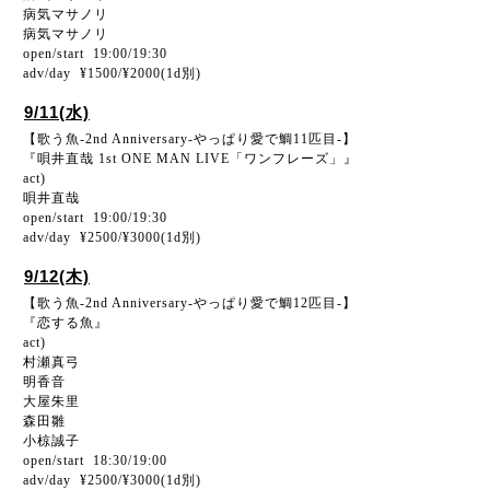
病気マサノリ
病気マサノリ
open/start 19:00/19:30
adv/day ¥1500/¥2000(1d別)
9/11(水)
【歌う魚-2nd Anniversary-やっぱり愛で鯛11匹目-】
『唄井直哉 1st ONE MAN LIVE「ワンフレーズ」』
act)
唄井直哉
open/start 19:00/19:30
adv/day ¥2500/¥3000(1d別)
9/12(木)
【歌う魚-2nd Anniversary-やっぱり愛で鯛12匹目-】
『恋する魚』
act)
村瀬真弓
明香音
大屋朱里
森田雛
小椋誠子
open/start 18:30/19:00
adv/day ¥2500/¥3000(1d別)