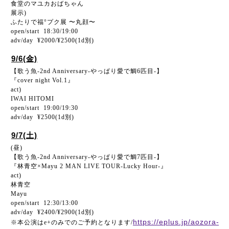
食堂のマユカおばちゃん
展示)
ふたりで福°プク展 〜丸顔〜
open/start 18:30/19:00
adv/day ¥2000/¥2500(1d別)
9/6(金)
【歌う魚-2nd Anniversary-やっぱり愛で鯛6匹目-】
『cover night Vol.1』
act)
IWAI HITOMI
open/start 19:00/19:30
adv/day ¥2500(1d別)
9/7(土)
(昼)
【歌う魚-2nd Anniversary-やっぱり愛で鯛7匹目-】
『林青空×Mayu 2 MAN LIVE TOUR-Lucky Hour-』
act)
林青空
Mayu
open/start 12:30/13:00
adv/day ¥2400/¥2900(1d別)
https://eplus.jp/aozora-
※本公演はe+のみでのご予約となります/