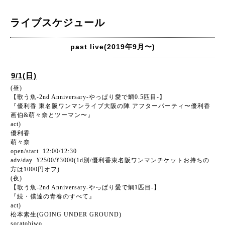
ライブスケジュール
past live(2019年9月〜)
9/1(日)
(昼)
【歌う魚-2nd Anniversary-やっぱり愛で鯛0.5匹目-】
『優利香 東名阪ワンマンライブ大阪の陣 アフターパーティ〜優利香
画伯&萌々奈とツーマン〜』
act)
優利香
萌々奈
open/start 12:00/12:30
adv/day ¥2500/¥3000(1d別/優利香東名阪ワンマンチケットお持ちの
方は1000円オフ)
(夜)
【歌う魚-2nd Anniversary-やっぱり愛で鯛1匹目-】
『続・僕達の青春のすべて』
act)
松本素生(GOING UNDER GROUND)
soratobiwo