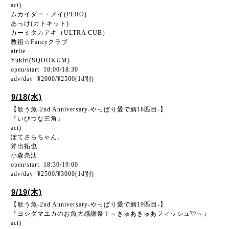
act)
ムカイダー・メイ(PERO)
あっけ(カトキット)
カーミタカアキ（ULTRA CUB）
教祖☆Fancyクラブ
airlie
Yukiri(SQOOKUM)
open/start 18:00/18:30
adv/day ¥2000/¥2500(1d別)
9/18(水)
【歌う魚-2nd Anniversary-やっぱり愛で鯛18匹目-】
『いびつな三角』
act)
ぽてさらちゃん。
斧出拓也
小森亮汰
open/start 18:30/19:00
adv/day ¥2500/¥3000(1d別)
9/19(木)
【歌う魚-2nd Anniversary-やっぱり愛で鯛19匹目-】
『ヨシダマユカのお魚大感謝祭！～きゅあきゅあフィッシュ💘～』
act)