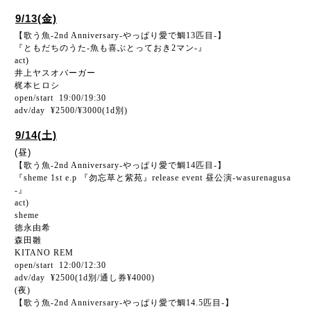
9/13(金)
【歌う魚-2nd Anniversary-やっぱり愛で鯛13匹目-】
『ともだちのうた-魚も喜ぶとっておき2マン-』
act)
井上ヤスオバーガー
梶本ヒロシ
open/start 19:00/19:30
adv/day ¥2500/¥3000(1d別)
9/14(土)
(昼)
【歌う魚-2nd Anniversary-やっぱり愛で鯛14匹目-】
『sheme 1st e.p 『勿忘草と紫苑』release event 昼公演-wasurenagusa
-』
act)
sheme
徳永由希
森田雛
KITANO REM
open/start 12:00/12:30
adv/day ¥2500(1d別/通し券¥4000)
(夜)
【歌う魚-2nd Anniversary-やっぱり愛で鯛14.5匹目-】