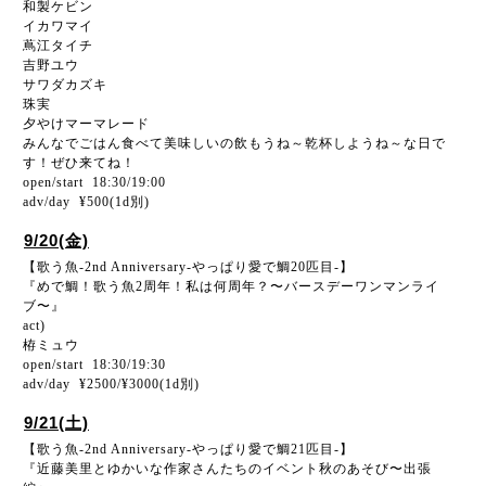
和製ケビン
イカワマイ
蔦江タイチ
吉野ユウ
サワダカズキ
珠実
夕やけマーマレード
みんなでごはん食べて美味しいの飲もうね～乾杯しようね～な日で
す！ぜひ来てね！
open/start 18:30/19:00
adv/day ¥500(1d別)
9/20(金)
【歌う魚-2nd Anniversary-やっぱり愛で鯛20匹目-】
『めで鯛！歌う魚2周年！私は何周年？〜バースデーワンマンライ
ブ〜』
act)
栫ミュウ
open/start 18:30/19:30
adv/day ¥2500/¥3000(1d別)
9/21(土)
【歌う魚-2nd Anniversary-やっぱり愛で鯛21匹目-】
『近藤美里とゆかいな作家さんたちのイベント秋のあそび〜出張