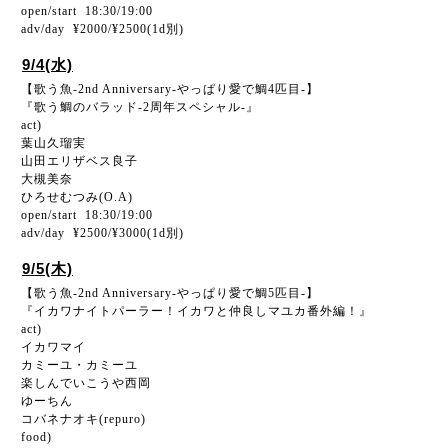
open/start 18:30/19:00
adv/day ¥2000/¥2500(1d別)
9/4(水)
【歌う魚-2nd Anniversary-やっぱり愛で鯛4匹目-】
『歌う鯛のバラッド-2周年スペシャル-』
act)
葉山久瑠実
山田エリザベス良子
大槻美奈
ひろせむつみ(O.A)
open/start 18:30/19:00
adv/day ¥2500/¥3000(1d別)
9/5(木)
【歌う魚-2nd Anniversary-やっぱり愛で鯛5匹目-】
『イカワナイトパーラー！イカワと仲良しマユカ番外編！』
act)
イカワマイ
カミーユ・カミーユ
楽しんでいこうや西岡
ゆーちん
コバネナオキ(repuro)
food)