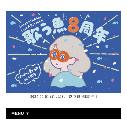
2025.09.01 ぱちぱち！愛で鯛 祝8周年！
MENU ▼