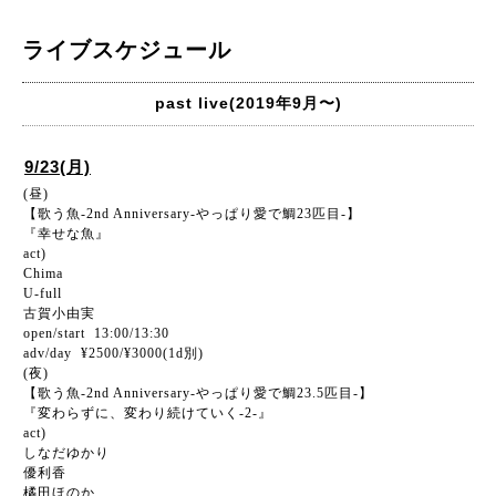
ライブスケジュール
past live(2019年9月〜)
9/23(月)
(昼)
【歌う魚-2nd Anniversary-やっぱり愛で鯛23匹目-】
『幸せな魚』
act)
Chima
U-full
古賀小由実
open/start 13:00/13:30
adv/day ¥2500/¥3000(1d別)
(夜)
【歌う魚-2nd Anniversary-やっぱり愛で鯛23.5匹目-】
『変わらずに、変わり続けていく-2-』
act)
しなだゆかり
優利香
橘田ほのか