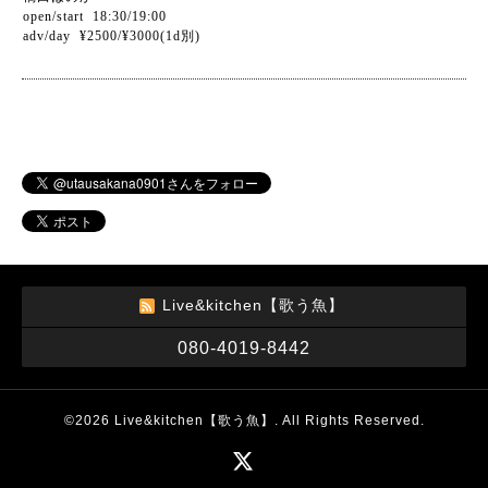
open/start 18:30/19:00
adv/day ¥2500/¥3000(1d別)
Live&kitchen【歌う魚】
080-4019-8442
©2026
Live&kitchen【歌う魚】
. All Rights Reserved.