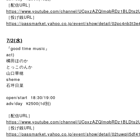
［配信URL］
https://www.youtube.com/channel/UCpxzAZQlmqbRDz1BLDts2
［投げ銭URL］
https://passmarket.yahoo.co.jp/event/show/detail/02pc4nb3t3e
7/2(水)
『good time music』
act)
橘田ほのか
とっこのんか
山口華穂
sheme
石坪日菜
open/start 18:30/19:00
adv/day ¥2500(1d別)
［配信URL］
https://www.youtube.com/channel/UCpxzAZQlmqbRDz1BLDts2
［投げ銭URL］
https://passmarket.yahoo.co.jp/event/show/detail/02tuwqjj5df4