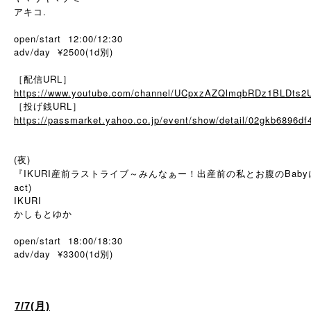
アキコ.
open/start 12:00/12:30
adv/day ¥2500(1d別)
［配信URL］
https://www.youtube.com/channel/UCpxzAZQlmqbRDz1BLDts2
［投げ銭URL］
https://passmarket.yahoo.co.jp/event/show/detail/02gkb6896df
(夜)
『IKURI産前ラストライブ～みんなぁー！出産前の私とお腹のBab
act)
IKURI
かしもとゆか
open/start 18:00/18:30
adv/day ¥3300(1d別)
7/7(月)