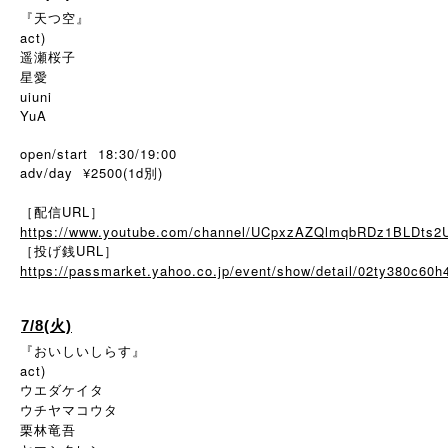
『天つ空』
act)
遥瀬桜子
星愛
uiuni
YuA
open/start 18:30/19:00
adv/day ¥2500(1d別)
［配信URL］
https://www.youtube.com/channel/UCpxzAZQlmqbRDz1BLDts2
［投げ銭URL］
https://passmarket.yahoo.co.jp/event/show/detail/02ty380c60h
7/8(火)
『おいしいしらす』
act)
ウエダケイタ
ウチヤマコウタ
栗林竜吾