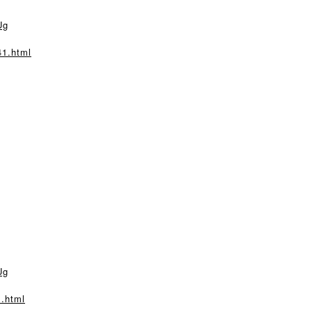
Ug
41.html
Ug
1.html