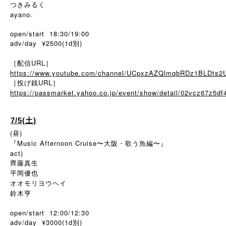
つきみるく
ayano.
open/start 18:30/19:00
adv/day ¥2500(1d別)
［配信URL］
https://www.youtube.com/channel/UCpxzAZQlmqbRDz1BLDts2
［投げ銭URL］
https://passmarket.yahoo.co.jp/event/show/detail/02vcz67z5df
7/5(土)
(昼)
『Music Afternoon Cruise〜大阪・歌う魚編〜』
act)
齊藤真生
平岡優也
オオモリヨウヘイ
鈴木亨
open/start 12:00/12:30
adv/day ¥3000(1d別)