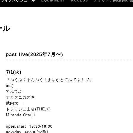
ライブスケジュール
EQUIPMENT
ACCESS
チケット予約/お問い
ール
past live(2025年7月〜)
7/1(火)
『ぷくぷくまんぷく！まゆかとてふてふ！12』
act)
てふてふ
ナカタニカズキ
武内太一
トラッシュ山省(THEズ)
Miranda Otsuji
open/start 18:30/19:00
adv/day ¥2500(1d別)