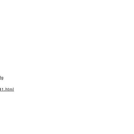
Ug
41.html