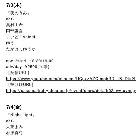
7/3(木)
『夜のうみ』
act)
奥村由希
岡部謙吾
まいど！yaichi
ゆう
たかはしゆうか
open/start 18:30/19:00
adv/day ¥2500(1d別)
［配信URL］
https://www.youtube.com/channel/UCpxzAZQlmqbRDz1BLDts2
［投げ銭URL］
https://passmarket.yahoo.co.jp/event/show/detail/02swvfgvneg
7/4(金)
『Night Light』
act)
大東まみ
村瀬真弓