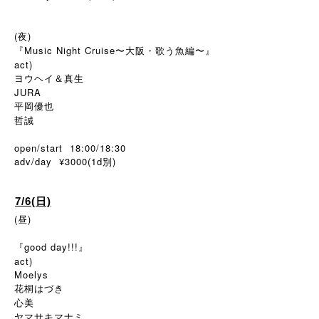
(夜)
『Music Night Cruise〜大阪・歌う魚編〜』
act)
ヨウヘイ＆真生
JURA
平岡優也
哲誠
open/start 18:00/18:30
adv/day ¥3000(1d
)
別
7/6(日)
(昼)
『good day!!!』
act)
Moelys
花桐はづき
心美
ヤマサキマナミ