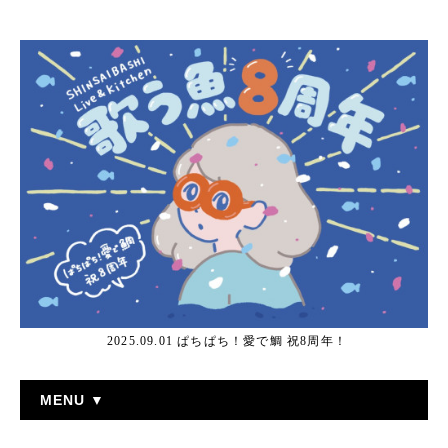
2025.09.01 ぱちぱち！愛で鯛 祝8周年！
MENU ▼