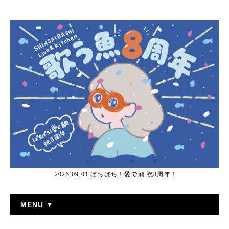
2025.09.01 ぱちぱち！愛で鯛 祝8周年！
MENU ▼