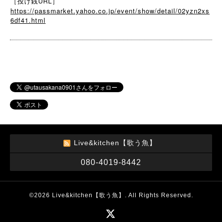
［投げ銭URL］
https://passmarket.yahoo.co.jp/event/show/detail/02yzn2xs
6df41.html
Live&kitchen【歌う魚】
080-4019-8442
©2026
Live&kitchen【歌う魚】
. All Rights Reserved.