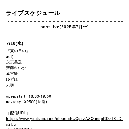
ライブスケジュール
past live(2025年7月〜)
7/16(水)
『夏の日の』
act)
永恵美遥
斉藤れいか
成宮雛
ゆずほ
未羽
open/start 18:30/19:00
adv/day ¥2500(1d別)
［配信URL］
https://www.youtube.com/channel/UCpxzAZQlmqbRDz1BLDt
s2Ug