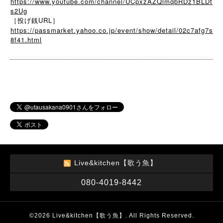
https://www.youtube.com/channel/UCpxzAZQlmqbRDz1BLDt
s2Ug
［投げ銭URL］
https://passmarket.yahoo.co.jp/event/show/detail/02c7afg7s
8f41.html
Live&kitchen【歌う魚】
080-4019-8442
©2026
Live&kitchen【歌う魚】
. All Rights Reserved.