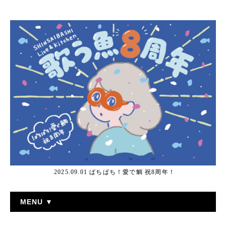
2025.09.01 ぱちぱち！愛で鯛 祝8周年！
MENU ▼