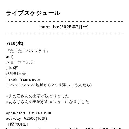
ライブスケジュール
past live(2025年7月〜)
7/10(木)
『たこたこバタフライ』
act)
ショーウエムラ
川の石
杉野明日香
Takaki Yamamoto
コバタヨシタネ(地球から2ミリ浮いてる人たち)
※川の石さんの出演が決まりました
※あさじさんの出演がキャンセルになりました
open/start 18:30/19:00
adv/day ¥2500(1d別)
［配信URL］