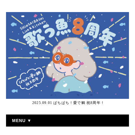
2025.09.01 ぱちぱち！愛で鯛 祝8周年！
MENU ▼