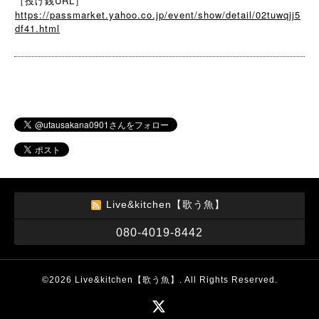
［投げ銭URL］
https://passmarket.yahoo.co.jp/event/show/detail/02tuwqjj5
df41.html
Live&kitchen【歌う魚】
080-4019-8442
©2026
Live&kitchen【歌う魚】
. All Rights Reserved.