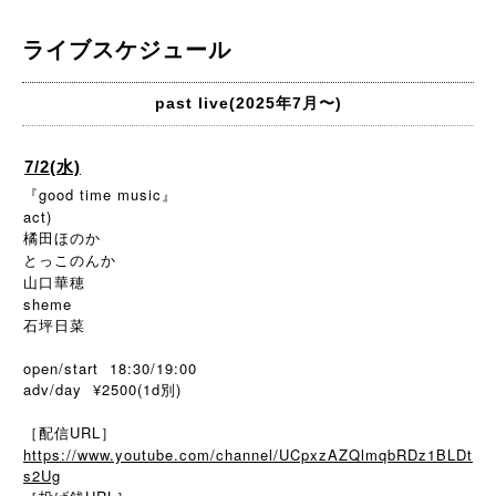
ライブスケジュール
past live(2025年7月〜)
7/2(水)
『good time music』
act)
橘田ほのか
とっこのんか
山口華穂
sheme
石坪日菜
open/start 18:30/19:00
adv/day ¥2500(1d別)
［配信URL］
https://www.youtube.com/channel/UCpxzAZQlmqbRDz1BLDt
s2Ug