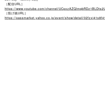
［配信URL］
https://www.youtube.com/channel/UCpxzAZQlmqbRDz1BLDts2
［投げ銭URL］
https://passmarket.yahoo.co.jp/event/show/detail/02fzxi41s8f4