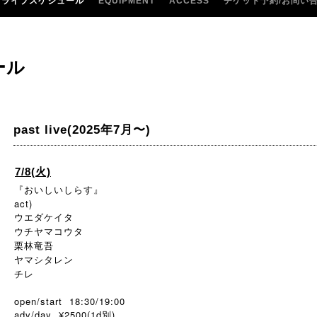
ライブスケジュール
EQUIPMENT
ACCESS
チケット予約/お問い
ール
past live(2025年7月〜)
7/8(火)
『おいしいしらす』
act)
ウエダケイタ
ウチヤマコウタ
栗林竜吾
ヤマシタレン
チレ
open/start 18:30/19:00
adv/day ¥2500(1d別)