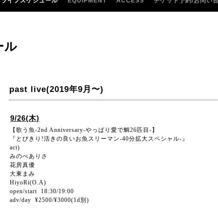
ライブスケジュール
EQUIPMENT
ACCESS
チケット予約/お問い
ール
past live(2019年9月〜)
9/26(木)
【歌う魚-2nd Anniversary-やっぱり愛で鯛26匹目-】
『とびきり!活きの良いお魚スリーマン-40分拡大スペシャル-』
act)
みのべありさ
花房真優
大東まみ
HiyoRi(O.A)
open/start 18:30/19:00
adv/day ¥2500/¥3000(1d別)