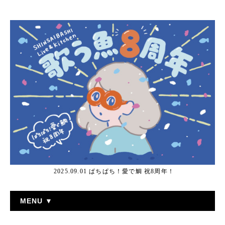
2025.09.01 ぱちぱち！愛で鯛 祝8周年！
MENU ▼