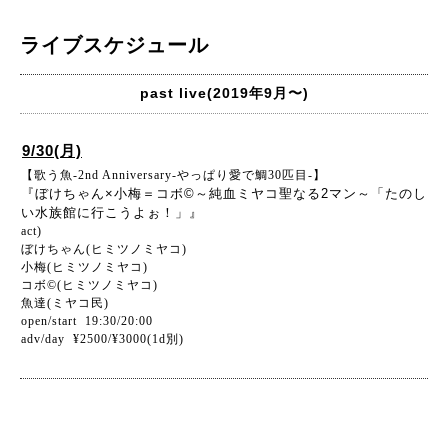
ライブスケジュール
past live(2019年9月〜)
9/30(月)
【歌う魚-2nd Anniversary-やっぱり愛で鯛30匹目-】
『ぼけちゃん×小梅＝コボ©～純血ミヤコ聖なる2マン～「たのし
い水族館に行こうよぉ！」』
act)
ぼけちゃん(ヒミツノミヤコ)
小梅(ヒミツノミヤコ)
コボ©(ヒミツノミヤコ)
魚達(ミヤコ民)
open/start 19:30/20:00
adv/day ¥2500/¥3000(1d別)