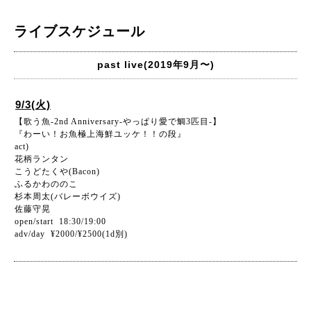
ライブスケジュール
past live(2019年9月〜)
9/3(火)
【歌う魚-2nd Anniversary-やっぱり愛で鯛3匹目-】
『わーい！お魚極上海鮮ユッケ！！の段』
act)
花柄ランタン
こうどたくや(Bacon)
ふるかわののこ
杉本周太(バレーボウイズ)
佐藤守晃
open/start 18:30/19:00
adv/day ¥2000/¥2500(1d別)