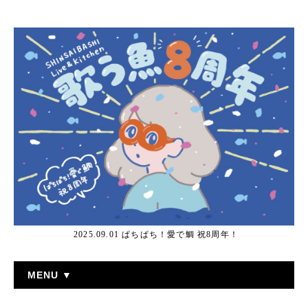
2025.09.01 ぱちぱち！愛で鯛 祝8周年！
MENU ▼