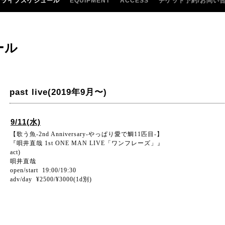
ライブスケジュール
EQUIPMENT
ACCESS
チケット予約/お問い
ール
past live(2019年9月〜)
9/11(水)
【歌う魚-2nd Anniversary-やっぱり愛で鯛11匹目-】
『唄井直哉 1st ONE MAN LIVE「ワンフレーズ」』
act)
唄井直哉
open/start 19:00/19:30
adv/day ¥2500/¥3000(1d別)