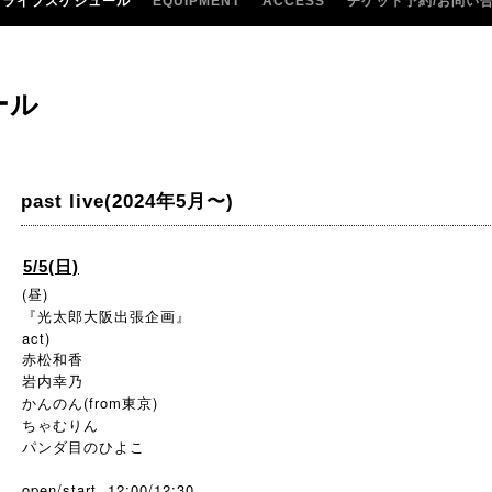
ライブスケジュール
EQUIPMENT
ACCESS
チケット予約/お問い
ール
past live(2024年5月〜)
5/5(日)
(昼)
『光太郎大阪出張企画』
act)
赤松和香
岩内幸乃
かんのん(from東京)
ちゃむりん
パンダ目のひよこ
open/start 12:00/12:30