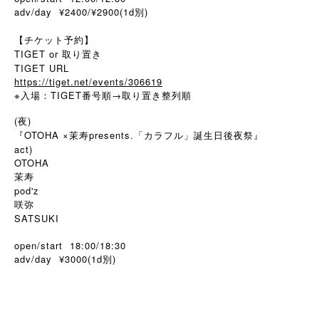
adv/day ¥2400/¥2900(1d別)
【チケット予約】
TIGET or 取り置き
TIGET URL
https://tiget.net/events/306619
※
TIGET
→
入場：
番号順
取り置き整列順
(夜)
『OTOHA ×茉寿presents.「カラフル」誕生日後夜祭』
act)
OTOHA
茉寿
pod'z
咲弥
SATSUKI
open/start 18:00/18:30
adv/day ¥3000(1d
)
別