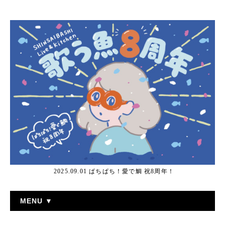
2025.09.01 ぱちぱち！愛で鯛 祝8周年！
MENU ▼