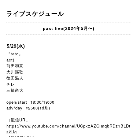
ライブスケジュール
past live(2024年5月〜)
5/29(水)
『teto』
act)
前田和亮
大川謳歌
徳田温人
チレ
三輪尚大
open/start 18:30/19:00
adv/day ¥2500(1d別)
［配信URL］
https://www.youtube.com/channel/UCpxzAZQlmqbRDz1BLDt
s2Ug