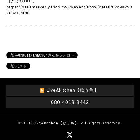
［投げ銭URL］
https://passmarket.yahoo.co.jp/event/show/detail/02c9s220
v0p31.html
Live&kitchen【歌う魚】
080-4019-8442
©2026
Live&kitchen【歌う魚】
. All Rights Reserved.