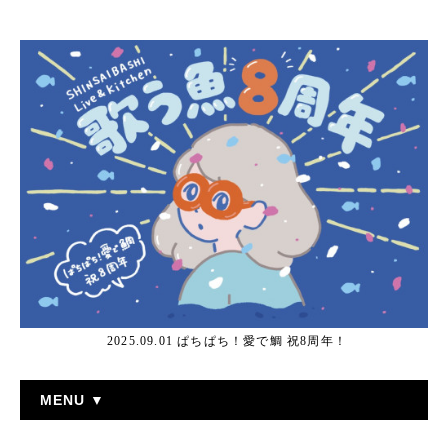
2025.09.01 ぱちぱち！愛で鯛 祝8周年！
MENU ▼