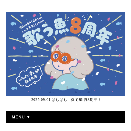
2025.09.01 ぱちぱち！愛で鯛 祝8周年！
MENU ▼