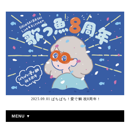
2025.09.01 ぱちぱち！愛で鯛 祝8周年！
MENU ▼