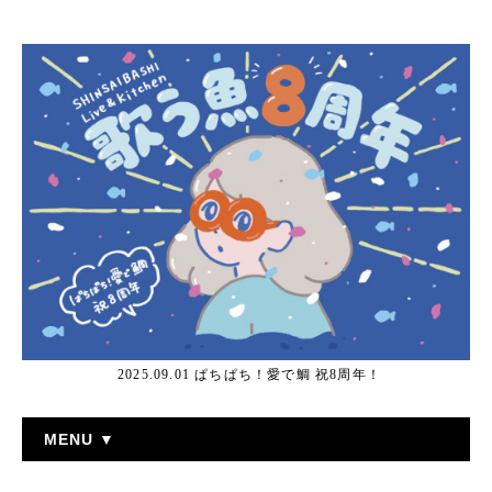
2025.09.01 ぱちぱち！愛で鯛 祝8周年！
MENU ▼