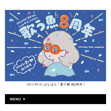
2025.09.01 ぱちぱち！愛で鯛 祝8周年！
MENU ▼