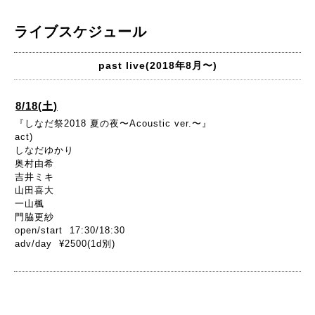
ライブスケジュール
past live(2018年8月〜)
8/18(土)
『しなだ祭2018 夏の夜〜Acoustic ver.〜』
act)
しなだゆかり
奥村由希
吉井ミキ
山田喜大
一山楓
門脇更紗
open/start 17:30/18:30
adv/day ¥2500(1d別)